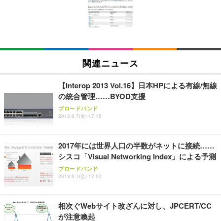
回使い捨て 無香料 ホワイト 300枚
キング pc 事務椅子 360度回転 座面昇降 強化ナイロ
イト
ン樹脂ベース 通気性メッシュ 在宅ワーク H-WY01
￥3,373
￥5,699
￥105,595
(黒網+黒枠+黒足)
EIZO ビジネス向けプレミアムモニター | FlexScan
SIHOO B100 オフィスチェア／デスクチェア メッシ
Amazonベーシック ペットシーツ 厚型 ワイド 42枚
EV2740X-WT | 27.0型4K UHD・USB Type-C・ホワ
ュチェア 人間工学 疲れない ブラック
x2袋(84枚) ホワイト(吸収面:ライトブルー)
関連ニュース
イト
￥27,999
￥3,234
￥109,572
【Interop 2013 Vol.16】日本HPによる有線/無線
の統合管理……BYOD支援
Sezlife オフィスチェア デスクチェア 疲れない テレ
【純正品】27"ゲーミングモニター DualSense 充電
ネオ・ルーライフ ネオ・オムツ L 中型犬用 26枚入
ブロードバンド
ワーク チェア 強化バックレスト 30度ロッキング機
2013.6.7(金) 17:15
フック付き（CFI-ZDM1J）
り 単品
能 人間工学 椅子 腰サポート 90度跳ね上げ式アーム
レスト 3Dヘッドレスト ハンガー付き 高反発クッシ
￥49,979
￥1,800
￥7,680
ョン PCチェア 通気性メッシュ ゲーミング/勉強/事
2017年には世界人口の半数がネットに接続……
務用 おしゃれ パソコンチェア (ブラック)
シスコ「Visual Networking Index」による予測
Sezlife オフィスチェア デスクチェア 疲れない テレ
【整備済み品】Dell E2724HS 27インチ 液晶モニタ
Smart Basic(スマートベーシック) 【Amazon.co.jp
ブロードバンド
ワーク チェア 強化バックレスト 30度ロッキング機
ー フルHD（1920×1080）VA 非光沢 HDMI/DisplayP
限定】 Smart Basic アイリスオーヤマ ペットシーツ
2013.6.7(金) 17:50
能 人間工学 椅子 腰サポート 90度跳ね上げ式アーム
ort/VGA スピーカー内蔵 高さ調整 スイベル VESA対
超厚型 お徳用 ワイド 100枚入 (x 1) (ケース販売)
レスト 3Dヘッドレスト ハンガー付き 高反発クッシ
応 ComfortView ビジネス向け
￥7,680
￥15,800
￥3,670
ョン PCチェア 通気性メッシュ ゲーミング/勉強/事
相次ぐWebサイト改ざんに対し、JPCERT/CC
務用 おしゃれ パソコンチェア (ホワイト)
が注意喚起
ANDWINT オフィスチェア デスクチェア 肘なし メ
【MiniLED/24.5inch/280Hz/FHD】GRAPHT THE S