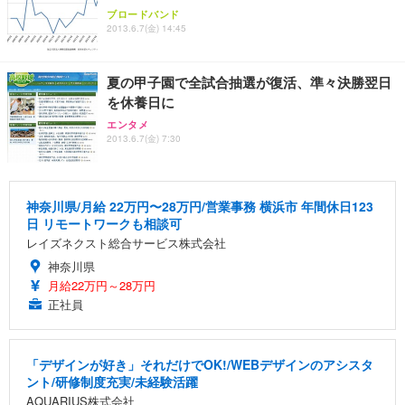
アイリスオーヤマ ペットシーツ 超厚型 お徳用 レギ
ッシュ 通気性 ランバーサポート付き 腰サポート ガ
HOOTER Gaming Monitor 24” Essential ゲーミン
ブロードバンド
ュラー 200枚入【Amazon.co.jp限定】
ス圧無段階昇降 360度回転 キャスター付き コンパク
グモニター QD 24.5インチ 1ms FHD 量子ドット 残
2013.6.7(金) 14:45
ト 幅52×奥行58.5×高さ84～96cm テレワーク 在宅
像低減 (3年保証 | 輝点保証 | 日本メーカー)
￥3,731
￥4,139
￥34,980
勤務 ブラック
夏の甲子園で全試合抽選が復活、準々決勝翌日
を休養日に
エンタメ
2013.6.7(金) 7:30
神奈川県/月給 22万円〜28万円/営業事務 横浜市 年間休日123
日 リモートワークも相談可
レイズネクスト総合サービス株式会社
神奈川県
月給22万円～28万円
正社員
「デザインが好き」それだけでOK!/WEBデザインのアシスタ
ント/研修制度充実/未経験活躍
AQUARIUS株式会社