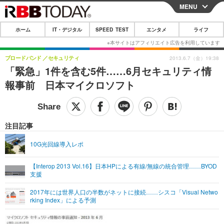
MENU
CLOSE
ホーム
IT・デジタル
SPEED TEST
エンタメ
ライフ
ホーム
IT・デジタル
ブロードバンド
セキュリティ
2013.6.7（金）19:38
「緊急」1件を含む5件……6月セキュリティ情
IT・デジタルTOP
スマートフォン
SPEED TEST
報事前 日本マイクロソフト
ネタ
ガジェット・ツール
エンタメ
ショッピング
その他
エンタメTOP
映画・ドラマ
ライフ
注目記事
韓流・K-POP
韓国・芸能
ライフTOP
グルメ
リリース一覧
10G光回線導入レポ
音楽
スポーツ
ペット
ショッピング
プッシュ通知の停止方法
【Interop 2013 Vol.16】日本HPによる有線/無線の統合管理……BYOD
支援
グラビア
ブログ
その他
2017年には世界人口の半数がネットに接続……シスコ「Visual Netwo
ショッピング
その他
rking Index」による予測