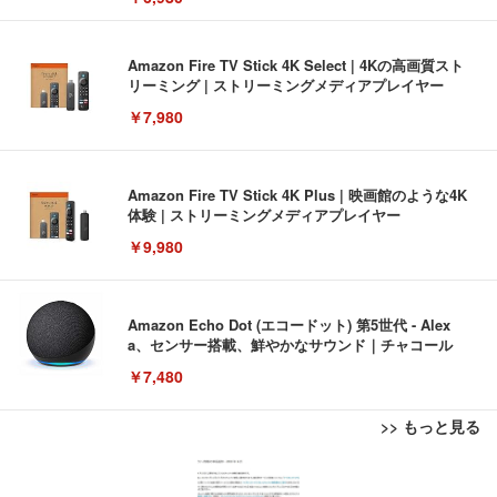
Amazon Fire TV Stick 4K Select | 4Kの高画質スト
リーミング | ストリーミングメディアプレイヤー
￥7,980
Amazon Fire TV Stick 4K Plus | 映画館のような4K
体験 | ストリーミングメディアプレイヤー
￥9,980
Amazon Echo Dot (エコードット) 第5世代 - Alex
a、センサー搭載、鮮やかなサウンド｜チャコール
￥7,480
>> もっと見る
[EdoErgo] オフィスチェア 椅子 テレワーク 疲れな
EIZO ビジネス向けプレミアムモニター | FlexScan
Amazonベーシック ペットシーツ 薄型 レギュラー 1
い 跳ね上げ式アームレスト コンパクト 約105度ロッ
EV3240X-WT | 31.5型4K UHD・USB Type-C・ホワ