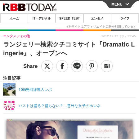
MENU
CLOSE
ホーム
IT・デジタル
SPEED TEST
エンタメ
ライフ
ホーム
IT・デジタル
エンタメ
その他
2012.12.12（水）22:45
ランジェリー検索クチコミサイト『Dramatic L
IT・デジタルTOP
スマートフォン
SPEED TEST
ingerie』、オープンへ
ネタ
ガジェット・ツール
エンタメ
ショッピング
その他
エンタメTOP
映画・ドラマ
ライフ
注目記事
韓流・K-POP
韓国・芸能
ライフTOP
グルメ
リリース一覧
10G光回線導入レポ
音楽
スポーツ
ペット
ショッピング
プッシュ通知の停止方法
バストは盛る？盛らない？…意外な女子のホンネ
グラビア
ブログ
その他
ショッピング
その他