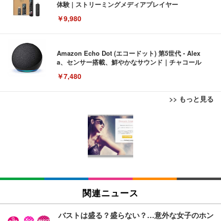
体験 | ストリーミングメディアプレイヤー
￥9,980
Amazon Echo Dot (エコードット) 第5世代 - Alex
a、センサー搭載、鮮やかなサウンド｜チャコール
￥7,480
>> もっと見る
[EdoErgo] オフィスチェア 椅子 テレワーク 疲れな
EIZO ビジネス向けプレミアムモニター | FlexScan
Amazonベーシック ペットシーツ 薄型 レギュラー 1
い 跳ね上げ式アームレスト コンパクト 約105度ロッ
EV3240X-WT | 31.5型4K UHD・USB Type-C・ホワ
回使い捨て 無香料 ホワイト 300枚
キング pc 事務椅子 360度回転 座面昇降 強化ナイロ
イト
ン樹脂ベース 通気性メッシュ 在宅ワーク H-WY01
￥3,373
￥5,699
￥105,595
(黒網+黒枠+黒足)
EIZO ビジネス向けプレミアムモニター | FlexScan
SIHOO B100 オフィスチェア／デスクチェア メッシ
Amazonベーシック ペットシーツ 厚型 ワイド 42枚
EV2740X-WT | 27.0型4K UHD・USB Type-C・ホワ
ュチェア 人間工学 疲れない ブラック
x2袋(84枚) ホワイト(吸収面:ライトブルー)
関連ニュース
イト
￥27,999
￥3,234
￥109,572
バストは盛る？盛らない？…意外な女子のホン