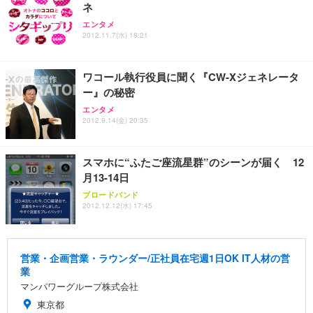
ネ
Sezlife オフィスチェア デスクチェア 疲れない テレ
【純正品】27"ゲーミングモニター DualSense 充電
ネオ・ルーライフ ネオ・オムツ L 中型犬用 26枚入
エンタメ
ワーク チェア 強化バックレスト 30度ロッキング機
2012.11.7(水) 18:21
フック付き（CFI-ZDM1J）
り 単品
能 人間工学 椅子 腰サポート 90度跳ね上げ式アーム
レスト 3Dヘッドレスト ハンガー付き 高反発クッシ
￥49,979
￥1,800
￥7,680
ョン PCチェア 通気性メッシュ ゲーミング/勉強/事
ワコール執行役員に聞く『CW-Xジェネレータ
務用 おしゃれ パソコンチェア (ブラック)
ー』の秘密
Sezlife オフィスチェア デスクチェア 疲れない テレ
【整備済み品】Dell E2724HS 27インチ 液晶モニタ
Smart Basic(スマートベーシック) 【Amazon.co.jp
エンタメ
ワーク チェア 強化バックレスト 30度ロッキング機
ー フルHD（1920×1080）VA 非光沢 HDMI/DisplayP
限定】 Smart Basic アイリスオーヤマ ペットシーツ
2012.9.14(金) 20:35
能 人間工学 椅子 腰サポート 90度跳ね上げ式アーム
ort/VGA スピーカー内蔵 高さ調整 スイベル VESA対
超厚型 お徳用 ワイド 100枚入 (x 1) (ケース販売)
レスト 3Dヘッドレスト ハンガー付き 高反発クッシ
応 ComfortView ビジネス向け
￥7,680
￥15,800
￥3,670
ョン PCチェア 通気性メッシュ ゲーミング/勉強/事
スマホに“ふたご座流星群”のシーンが届く 12
務用 おしゃれ パソコンチェア (ホワイト)
月13-14日
ANDWINT オフィスチェア デスクチェア 肘なし メ
【MiniLED/24.5inch/280Hz/FHD】GRAPHT THE S
アイリスオーヤマ ペットシーツ 超厚型 お徳用 レギ
ッシュ 通気性 ランバーサポート付き 腰サポート ガ
HOOTER Gaming Monitor 24” Essential ゲーミン
ブロードバンド
ュラー 200枚入【Amazon.co.jp限定】
ス圧無段階昇降 360度回転 キャスター付き コンパク
グモニター QD 24.5インチ 1ms FHD 量子ドット 残
2012.12.12(水) 17:45
ト 幅52×奥行58.5×高さ84～96cm テレワーク 在宅
像低減 (3年保証 | 輝点保証 | 日本メーカー)
￥3,731
￥4,139
￥34,980
勤務 ブラック
営業・企画営業・ラウンダー/正社員在宅週1日OK IT人材の営
業
マンパワーグループ株式会社
東京都