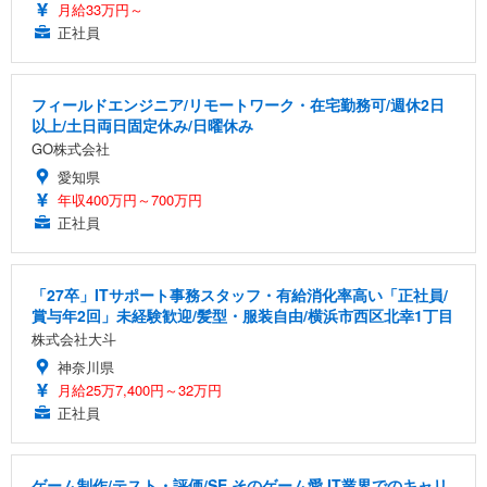
月給33万円～
正社員
フィールドエンジニア/リモートワーク・在宅勤務可/週休2日
以上/土日両日固定休み/日曜休み
GO株式会社
愛知県
年収400万円～700万円
正社員
「27卒」ITサポート事務スタッフ・有給消化率高い「正社員/
賞与年2回」未経験歓迎/髪型・服装自由/横浜市西区北幸1丁目
株式会社大斗
神奈川県
月給25万7,400円～32万円
正社員
ゲーム制作/テスト・評価/SE そのゲーム愛 IT業界でのキャリ