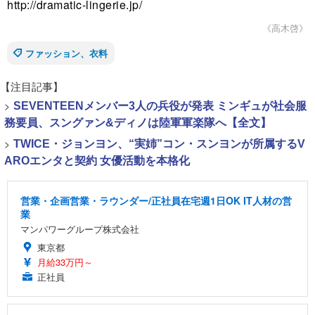
http://dramatic-lingerie.jp/
《高木啓》
ファッション、衣料
【注目記事】
>
SEVENTEENメンバー3人の兵役が発表 ミンギュが社会服
務要員、スングァン&ディノは陸軍軍楽隊へ【全文】
>
TWICE・ジョンヨン、“実姉”コン・スンヨンが所属するV
AROエンタと契約 女優活動を本格化
営業・企画営業・ラウンダー/正社員在宅週1日OK IT人材の営
業
マンパワーグループ株式会社
東京都
月給33万円～
正社員