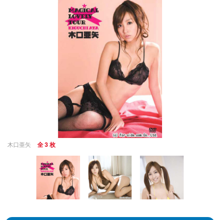
木口亜矢
全 3 枚