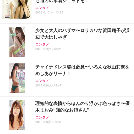
も迫力の水着ショットを！
エンタメ
2009.6.10(水) 13:32
少女と大人のハザマ〜ロリカワな浜田翔子が浜
辺で大はしゃぎ
エンタメ
2009.6.9(火) 18:24
チャイナドレス姿は必見〜いろんな秋山莉奈を
めしあがリーナ！
エンタメ
2009.6.9(火) 15:47
理知的な表情からほんのり浮かぶ色っぽさ〜優
木まおみ“知的なお姉さん”
エンタメ
2009.6.8(月) 20:36