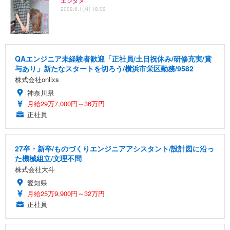
エンタメ
2009.6.1(月) 18:09
QAエンジニア未経験者歓迎「正社員/土日祝休み/研修充実/賞
与あり」新たなスタートを切ろう/横浜市栄区勤務/9582
株式会社onlixs
神奈川県
月給29万7,000円～36万円
正社員
27卒・新卒/ものづくりエンジニアアシスタント/設計図に沿っ
た機械組立/文理不問
株式会社大斗
愛知県
月給25万9,900円～32万円
正社員