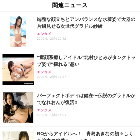
能 人間工学 椅子 腰サポート 90度跳ね上げ式アーム
ort/VGA スピーカー内蔵 高さ調整 スイベル VESA対
超厚型 お徳用 ワイド 100枚入 (x 1) (ケース販売)
関連ニュース
レスト 3Dヘッドレスト ハンガー付き 高反発クッシ
応 ComfortView ビジネス向け
￥7,680
￥15,800
￥3,670
ョン PCチェア 通気性メッシュ ゲーミング/勉強/事
端整な顔立ちとアンバランスな水着姿で大器の
務用 おしゃれ パソコンチェア (ホワイト)
片鱗見せる次世代グラドル紗綾
ANDWINT オフィスチェア デスクチェア 肘なし メ
【MiniLED/24.5inch/280Hz/FHD】GRAPHT THE S
アイリスオーヤマ ペットシーツ 超厚型 お徳用 レギ
エンタメ
ッシュ 通気性 ランバーサポート付き 腰サポート ガ
HOOTER Gaming Monitor 24” Essential ゲーミン
ュラー 200枚入【Amazon.co.jp限定】
2009.6.12(金) 20:42
ス圧無段階昇降 360度回転 キャスター付き コンパク
グモニター QD 24.5インチ 1ms FHD 量子ドット 残
ト 幅52×奥行58.5×高さ84～96cm テレワーク 在宅
像低減 (3年保証 | 輝点保証 | 日本メーカー)
￥3,731
￥4,139
￥34,980
勤務 ブラック
“童顔系癒しアイドル”北村ひとみがタンクトッ
プ姿で“揺れる”想い
エンタメ
2009.6.12(金) 15:37
パーフェクトボディは健在〜伝説のグラドルか
でなれおんが復活!!
エンタメ
2009.6.11(木) 16:01
RQからアイドルへ！ 青島あきなの初々しく