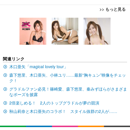
>> もっと見る
[EdoErgo] オフィスチェア 椅子 テレワーク 疲れな
EIZO ビジネス向けプレミアムモニター | FlexScan
Amazonベーシック ペットシーツ 薄型 レギュラー 1
い 跳ね上げ式アームレスト コンパクト 約105度ロッ
EV3240X-WT | 31.5型4K UHD・USB Type-C・ホワ
回使い捨て 無香料 ホワイト 300枚
キング pc 事務椅子 360度回転 座面昇降 強化ナイロ
イト
ン樹脂ベース 通気性メッシュ 在宅ワーク H-WY01
￥3,373
￥5,699
￥105,595
(黒網+黒枠+黒足)
EIZO ビジネス向けプレミアムモニター | FlexScan
SIHOO B100 オフィスチェア／デスクチェア メッシ
Amazonベーシック ペットシーツ 厚型 ワイド 42枚
関連リンク
EV2740X-WT | 27.0型4K UHD・USB Type-C・ホワ
ュチェア 人間工学 疲れない ブラック
x2袋(84枚) ホワイト(吸収面:ライトブルー)
イト
木口亜矢「magical lovely tour」
￥27,999
￥3,234
￥109,572
森下悠里、木口亜矢、小林ユリ……最新“胸キュン”映像をチェッ
ク！
グラドルファン必見！篠崎愛、森下悠里、秦みずほらがさまざま
Sezlife オフィスチェア デスクチェア 疲れない テレ
【純正品】27"ゲーミングモニター DualSense 充電
ネオ・ルーライフ ネオ・オムツ L 中型犬用 26枚入
ワーク チェア 強化バックレスト 30度ロッキング機
なポーズを披露
フック付き（CFI-ZDM1J）
り 単品
能 人間工学 椅子 腰サポート 90度跳ね上げ式アーム
2倍楽しめる！ 2人のトップグラドルが夢の競演
レスト 3Dヘッドレスト ハンガー付き 高反発クッシ
￥49,979
￥1,800
￥7,680
ョン PCチェア 通気性メッシュ ゲーミング/勉強/事
秋山莉奈と木口亜矢のコラボ！ スタイル抜群の2人が……
務用 おしゃれ パソコンチェア (ブラック)
Sezlife オフィスチェア デスクチェア 疲れない テレ
【整備済み品】Dell E2724HS 27インチ 液晶モニタ
Smart Basic(スマートベーシック) 【Amazon.co.jp
ワーク チェア 強化バックレスト 30度ロッキング機
ー フルHD（1920×1080）VA 非光沢 HDMI/DisplayP
限定】 Smart Basic アイリスオーヤマ ペットシーツ