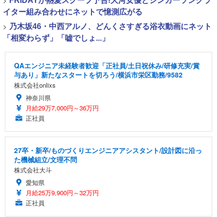
>
FRIDAYが熱愛スクープ予告!大河女優とシンガーソングラ
イター組み合わせにネットで憶測広がる
>
乃木坂46・中西アルノ、どんくさすぎる浴衣動画にネット
「相変わらず」「嘘でしょ...」
QAエンジニア未経験者歓迎「正社員/土日祝休み/研修充実/賞
与あり」新たなスタートを切ろう/横浜市栄区勤務/9582
株式会社onlixs
神奈川県
月給29万7,000円～36万円
正社員
27卒・新卒/ものづくりエンジニアアシスタント/設計図に沿っ
た機械組立/文理不問
株式会社大斗
愛知県
月給25万9,900円～32万円
正社員