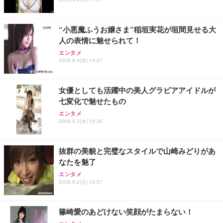
“小悪魔ふうお嬢さま”稲垣実花が垣間見せる大
人の表情に魅せられて！
エンタメ
2009.6.4(木) 14:37
女優としても活躍中の美人グラビアアイドルが
七変化で魅せたもの
エンタメ
2009.6.3(水) 18:36
抜群の美貌と完璧なスタイルで山崎みどりがあ
なたを魅了
エンタメ
2009.6.2(火) 18:07
篠崎愛のあどけない笑顔がたまらない！