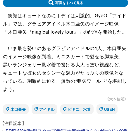
写真をすべて見る
笑顔はキュートなのにボディは刺激的。GyaO「アイド
ル」では、グラビアアイドル木口亜矢のイメージ映像
「木口亜矢『magical lovely tour』」の配信を開始した。
いま最も勢いのあるグラビアアイドルの1人、木口亜矢
のイメージ映像が到着。ミニスカートで魅せる脚線美、
黒いランジェリー風水着で投げる大人っぽい視線など、
キュートな彼女のセクシーな魅力がたっぷりの映像とな
っている。刺激的に迫る、無敵の“亜矢ワールド”を堪能し
よう。
《大木信景》
木口亜矢
アイドル
ビキニ、水着
USEN
【注目記事】