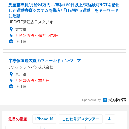
児童指導員/月給24万円～/年休120日以上/未経験可/ICTを活用
した運動療育システムを導入/「IT×福祉×運動」をキーワード
に活動
UPDATE新江古田スタジオ
東京都
月給24万円～40万1,472円
正社員
半導体製造装置のフィールドエンジニア
アルテンジャパン株式会社
東京都
月給25万円～38万円
正社員
Sponsored by
注目の話題
iPhone 16
こだわりデスクツアー
AI