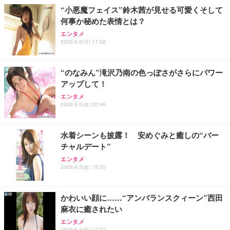
“小悪魔フェイス”鈴木茜が見せる可愛くそして
何事か秘めた表情とは？
エンタメ
2009.6.8(月) 17:08
“のなみん”滝沢乃南の色っぽさがさらにパワー
アップして！
エンタメ
2009.6.5(金) 20:46
水着シーンも披露！ 安めぐみと癒しの“バー
チャルデート”
エンタメ
2009.6.5(金) 15:50
かわいい顔に……“アンバランスクィーン”西田
麻衣に癒されたい
エンタメ
2009.6.4(木) 17:07