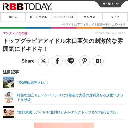
MENU
CLOSE
ホーム
IT・デジタル
SPEED TEST
エンタメ
ライフ
ホーム
IT・デジタル
エンタメ
その他
2009.6.15（月）18:23
トップグラビアアイドル木口亜矢の刺激的な雰
IT・デジタルTOP
スマートフォン
SPEED TEST
囲気にドキドキ！
ネタ
ガジェット・ツール
エンタメ
ショッピング
その他
エンタメTOP
映画・ドラマ
ライフ
注目記事
韓流・K-POP
韓国・芸能
ライフTOP
グルメ
リリース一覧
10G光回線導入レポ
音楽
スポーツ
ペット
ショッピング
プッシュ通知の停止方法
端整な顔立ちとアンバランスな水着姿で大器の片鱗見せる次世代グラ
ドル紗綾
グラビア
ブログ
その他
ショッピング
その他
“童顔系癒しアイドル”北村ひとみがタンクトップ姿で“揺れる”想い