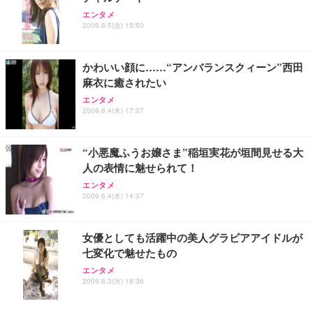
エンタメ
2009.6.5(金) 15:50
かわいい顔に……“アンバランスクィーン”西田
麻衣に癒されたい
エンタメ
2009.6.4(木) 17:07
“小悪魔ふうお嬢さま”稲垣実花が垣間見せる大
人の表情に魅せられて！
エンタメ
2009.6.4(木) 14:37
女優としても活躍中の美人グラビアアイドルが
七変化で魅せたもの
エンタメ
2009.6.3(水) 18:36