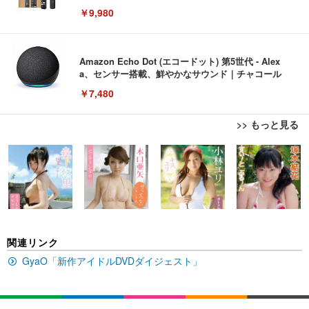
￥9,980
Amazon Echo Dot (エコードット) 第5世代 - Alex
a、センサー搭載、鮮やかなサウンド｜チャコール
￥7,480
>> もっと見る
[EdoErgo] オフィスチェア 椅子 テレワーク 疲れな
EIZO ビジネス向けプレミアムモニター | FlexScan
Amazonベーシック ペットシーツ 薄型 レギュラー 1
い 跳ね上げ式アームレスト コンパクト 約105度ロッ
EV3240X-WT | 31.5型4K UHD・USB Type-C・ホワ
回使い捨て 無香料 ホワイト 300枚
キング pc 事務椅子 360度回転 座面昇降 強化ナイロ
イト
ン樹脂ベース 通気性メッシュ 在宅ワーク H-WY01
￥3,373
￥5,699
￥105,595
(黒網+黒枠+黒足)
EIZO ビジネス向けプレミアムモニター | FlexScan
SIHOO B100 オフィスチェア／デスクチェア メッシ
Amazonベーシック ペットシーツ 厚型 ワイド 42枚
関連リンク
EV2740X-WT | 27.0型4K UHD・USB Type-C・ホワ
ュチェア 人間工学 疲れない ブラック
x2袋(84枚) ホワイト(吸収面:ライトブルー)
イト
GyaO「新作アイドルDVDダイジェスト」
￥27,999
￥3,234
￥109,572