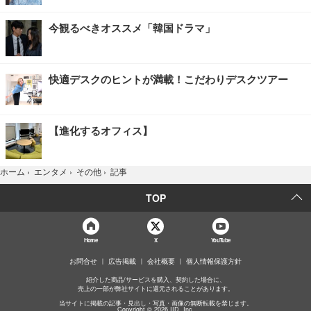
今観るべきオススメ「韓国ドラマ」
快適デスクのヒントが満載！こだわりデスクツアー
【進化するオフィス】
記事
ホーム
›
エンタメ
›
その他
›
TOP
Home
X
YouTube
お問合せ
広告掲載
会社概要
個人情報保護方針
紹介した商品/サービスを購入、契約した場合に、
売上の一部が弊社サイトに還元されることがあります。
当サイトに掲載の記事・見出し・写真・画像の無断転載を禁じます。
Copyright © 2026 IID, Inc.