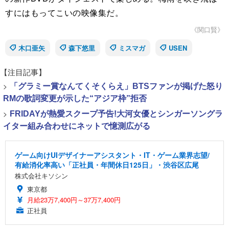
すにはもってこいの映像集だ。
《関口賢》
木口亜矢
森下悠里
ミスマガ
USEN
【注目記事】
>
「グラミー賞なんてくそくらえ」BTSファンが掲げた怒り
RMの歌詞変更が示した“アジア枠”拒否
>
FRIDAYが熱愛スクープ予告!大河女優とシンガーソングラ
イター組み合わせにネットで憶測広がる
ゲーム向けUIデザイナーアシスタント・IT・ゲーム業界志望/
有給消化率高い「正社員・年間休日125日」・渋谷区広尾
株式会社キソシン
東京都
月給23万7,400円～37万7,400円
正社員