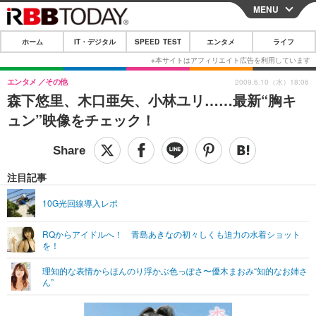
MENU
CLOSE
ホーム
IT・デジタル
SPEED TEST
エンタメ
ライフ
ホーム
IT・デジタル
エンタメ
その他
2009.6.10（水）18:06
森下悠里、木口亜矢、小林ユリ……最新“胸キ
IT・デジタルTOP
スマートフォン
SPEED TEST
ュン”映像をチェック！
ネタ
ガジェット・ツール
エンタメ
ショッピング
その他
エンタメTOP
映画・ドラマ
ライフ
注目記事
韓流・K-POP
韓国・芸能
ライフTOP
グルメ
リリース一覧
10G光回線導入レポ
音楽
スポーツ
ペット
ショッピング
プッシュ通知の停止方法
RQからアイドルへ！ 青島あきなの初々しくも迫力の水着ショット
を！
グラビア
ブログ
その他
理知的な表情からほんのり浮かぶ色っぽさ〜優木まおみ“知的なお姉さ
ショッピング
その他
ん”