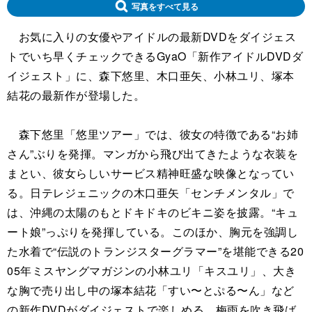
写真をすべて見る
お気に入りの女優やアイドルの最新DVDをダイジェス
トでいち早くチェックできるGyaO「新作アイドルDVDダ
イジェスト」に、森下悠里、木口亜矢、小林ユリ、塚本
結花の最新作が登場した。
森下悠里「悠里ツアー」では、彼女の特徴である“お姉
さん”ぶりを発揮。マンガから飛び出てきたような衣装を
まとい、彼女らしいサービス精神旺盛な映像となってい
る。日テレジェニックの木口亜矢「センチメンタル」で
は、沖縄の太陽のもとドキドキのビキニ姿を披露。“キュ
ート娘”っぷりを発揮している。このほか、胸元を強調し
た水着で“伝説のトランジスターグラマー”を堪能できる20
05年ミスヤングマガジンの小林ユリ「キスユリ」、大き
な胸で売り出し中の塚本結花「すい〜とぷる〜ん」など
の新作DVDがダイジェストで楽しめる。梅雨を吹き飛ば