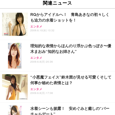
Sezlife オフィスチェア デスクチェア 疲れない テレ
関連ニュース
【純正品】27"ゲーミングモニター DualSense 充電
ネオ・ルーライフ ネオ・オムツ L 中型犬用 26枚入
ワーク チェア 強化バックレスト 30度ロッキング機
フック付き（CFI-ZDM1J）
り 単品
能 人間工学 椅子 腰サポート 90度跳ね上げ式アーム
RQからアイドルへ！ 青島あきなの初々しく
レスト 3Dヘッドレスト ハンガー付き 高反発クッシ
￥49,979
￥1,800
￥7,680
も迫力の水着ショットを！
ョン PCチェア 通気性メッシュ ゲーミング/勉強/事
務用 おしゃれ パソコンチェア (ブラック)
エンタメ
2009.6.10(水) 13:32
Sezlife オフィスチェア デスクチェア 疲れない テレ
【整備済み品】Dell E2724HS 27インチ 液晶モニタ
Smart Basic(スマートベーシック) 【Amazon.co.jp
ワーク チェア 強化バックレスト 30度ロッキング機
ー フルHD（1920×1080）VA 非光沢 HDMI/DisplayP
限定】 Smart Basic アイリスオーヤマ ペットシーツ
能 人間工学 椅子 腰サポート 90度跳ね上げ式アーム
ort/VGA スピーカー内蔵 高さ調整 スイベル VESA対
超厚型 お徳用 ワイド 100枚入 (x 1) (ケース販売)
理知的な表情からほんのり浮かぶ色っぽさ〜優
レスト 3Dヘッドレスト ハンガー付き 高反発クッシ
応 ComfortView ビジネス向け
￥7,680
￥15,800
￥3,670
ョン PCチェア 通気性メッシュ ゲーミング/勉強/事
木まおみ“知的なお姉さん”
務用 おしゃれ パソコンチェア (ホワイト)
エンタメ
ANDWINT オフィスチェア デスクチェア 肘なし メ
【MiniLED/24.5inch/280Hz/FHD】GRAPHT THE S
2009.6.8(月) 20:36
アイリスオーヤマ ペットシーツ 超厚型 お徳用 レギ
ッシュ 通気性 ランバーサポート付き 腰サポート ガ
HOOTER Gaming Monitor 24” Essential ゲーミン
ュラー 200枚入【Amazon.co.jp限定】
ス圧無段階昇降 360度回転 キャスター付き コンパク
グモニター QD 24.5インチ 1ms FHD 量子ドット 残
ト 幅52×奥行58.5×高さ84～96cm テレワーク 在宅
像低減 (3年保証 | 輝点保証 | 日本メーカー)
￥3,731
“小悪魔フェイス”鈴木茜が見せる可愛くそして
￥4,139
￥34,980
勤務 ブラック
何事か秘めた表情とは？
エンタメ
2009.6.8(月) 17:08
水着シーンも披露！ 安めぐみと癒しの“バー
チャルデート”