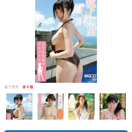
森下悠里
全 4 枚