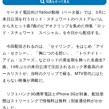
写真をすべて見る
ケータイ電話向けYahoo!動画（ベータ版）では、3月に
来日公演を行うロッド・スチュワートのベストアルバム
から大ヒット曲7曲のビデオクリップを集めた特集「ロッ
ド・スチュワート スペシャル」を今日から配信する。
今回配信されるのは、「セイリング」 をはじめ「アイ
ム・セクシー」、「胸につのる想い」、「トゥナイト・
アイム・ユアーズ」などロッドの黄金期を飾った名曲全7
曲。13年ぶりの来日公演で注目されるロック界最高のボ
ーカリストが、当時のクリップで蘇る。MTV世代にはた
まらない映像が満載だ。
ソフトバンク3G携帯電話とiPhone 3Gが対象。配信形
態はストリーミングで情報料は無料（別途通信料がかか
る）だ。