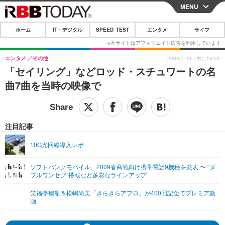
MENU
CLOSE
ホーム
IT・デジタル
SPEED TEST
エンタメ
ライフ
ホーム
IT・デジタル
エンタメ
その他
2009.1.29（木）16:54
「セイリング」などロッド・スチュワートの名
IT・デジタルTOP
スマートフォン
SPEED TEST
曲7曲を当時の映像で
ネタ
ガジェット・ツール
エンタメ
ショッピング
その他
エンタメTOP
映画・ドラマ
ライフ
注目記事
韓流・K-POP
韓国・芸能
ライフTOP
グルメ
リリース一覧
10G光回線導入レポ
音楽
スポーツ
ペット
ショッピング
プッシュ通知の停止方法
ソフトバンクモバイル、2009春商戦向け携帯電話9機種を発表 〜 “ダ
ブルワンセグ”搭載など多彩なラインアップ
グラビア
ブログ
その他
笑福亭鶴瓶＆松嶋尚美「きらきらアフロ」が400回記念でプレミア動
ショッピング
その他
画