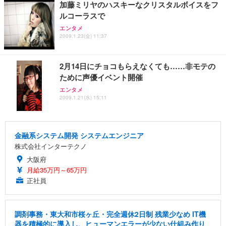
加藤ミリヤのハスキーなクリスタルボイスをフ
ルコーラスで
エンタメ
2009.1.23(金) 11:37
2月14日にチョコもらえなくても……非モテの
ために声優イベント開催
エンタメ
2009.1.21(水) 15:11
金融系システム開発 システムエンジニア
株式会社インターテクノ
大阪府
月給35万円～65万円
正社員
調剤事務・東大和市桜ヶ丘・完全週休2日制 残業少なめ IT機
器を積極的に導入し、ヒューマンエラーが少ない仕組み作り