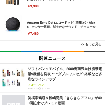
￥9,980
Amazon Echo Dot (エコードット) 第5世代 - Alex
a、センサー搭載、鮮やかなサウンド｜チャコール
￥7,480
>> もっと見る
[EdoErgo] オフィスチェア 椅子 テレワーク 疲れな
EIZO ビジネス向けプレミアムモニター | FlexScan
Amazonベーシック ペットシーツ 薄型 レギュラー 1
い 跳ね上げ式アームレスト コンパクト 約105度ロッ
EV3240X-WT | 31.5型4K UHD・USB Type-C・ホワ
関連ニュース
回使い捨て 無香料 ホワイト 300枚
キング pc 事務椅子 360度回転 座面昇降 強化ナイロ
イト
ン樹脂ベース 通気性メッシュ 在宅ワーク H-WY01
￥3,373
￥5,699
￥105,595
ソフトバンクモバイル、2009春商戦向け携帯電
(黒網+黒枠+黒足)
話9機種を発表 〜 “ダブルワンセグ”搭載など多
彩なラインアップ
EIZO ビジネス向けプレミアムモニター | FlexScan
SIHOO B100 オフィスチェア／デスクチェア メッシ
Amazonベーシック ペットシーツ 厚型 ワイド 42枚
EV2740X-WT | 27.0型4K UHD・USB Type-C・ホワ
ブロードバンド
ュチェア 人間工学 疲れない ブラック
x2袋(84枚) ホワイト(吸収面:ライトブルー)
2009.1.29(木) 15:30
イト
￥27,999
￥3,234
￥109,572
笑福亭鶴瓶＆松嶋尚美「きらきらアフロ」が40
0回記念でプレミア動画