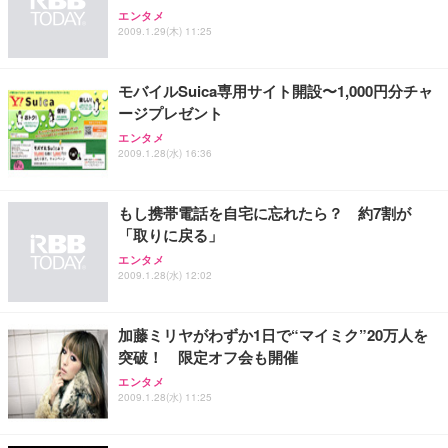
Sezlife オフィスチェア デスクチェア 疲れない テレ
エンタメ
【純正品】27"ゲーミングモニター DualSense 充電
ネオ・ルーライフ ネオ・オムツ L 中型犬用 26枚入
ワーク チェア 強化バックレスト 30度ロッキング機
2009.1.29(木) 11:25
フック付き（CFI-ZDM1J）
り 単品
能 人間工学 椅子 腰サポート 90度跳ね上げ式アーム
レスト 3Dヘッドレスト ハンガー付き 高反発クッシ
￥49,979
￥1,800
￥7,680
ョン PCチェア 通気性メッシュ ゲーミング/勉強/事
モバイルSuica専用サイト開設〜1,000円分チャ
務用 おしゃれ パソコンチェア (ブラック)
ージプレゼント
Sezlife オフィスチェア デスクチェア 疲れない テレ
【整備済み品】Dell E2724HS 27インチ 液晶モニタ
Smart Basic(スマートベーシック) 【Amazon.co.jp
エンタメ
ワーク チェア 強化バックレスト 30度ロッキング機
ー フルHD（1920×1080）VA 非光沢 HDMI/DisplayP
限定】 Smart Basic アイリスオーヤマ ペットシーツ
2009.1.28(水) 16:36
能 人間工学 椅子 腰サポート 90度跳ね上げ式アーム
ort/VGA スピーカー内蔵 高さ調整 スイベル VESA対
超厚型 お徳用 ワイド 100枚入 (x 1) (ケース販売)
レスト 3Dヘッドレスト ハンガー付き 高反発クッシ
応 ComfortView ビジネス向け
￥7,680
￥15,800
￥3,670
ョン PCチェア 通気性メッシュ ゲーミング/勉強/事
もし携帯電話を自宅に忘れたら？ 約7割が
務用 おしゃれ パソコンチェア (ホワイト)
「取りに戻る」
ANDWINT オフィスチェア デスクチェア 肘なし メ
【MiniLED/24.5inch/280Hz/FHD】GRAPHT THE S
アイリスオーヤマ ペットシーツ 超厚型 お徳用 レギ
エンタメ
ッシュ 通気性 ランバーサポート付き 腰サポート ガ
HOOTER Gaming Monitor 24” Essential ゲーミン
ュラー 200枚入【Amazon.co.jp限定】
2009.1.28(水) 12:02
ス圧無段階昇降 360度回転 キャスター付き コンパク
グモニター QD 24.5インチ 1ms FHD 量子ドット 残
ト 幅52×奥行58.5×高さ84～96cm テレワーク 在宅
像低減 (3年保証 | 輝点保証 | 日本メーカー)
￥3,731
￥4,139
￥34,980
勤務 ブラック
加藤ミリヤがわずか1日で“マイミク”20万人を
突破！ 限定オフ会も開催
エンタメ
2009.1.28(水) 11:25