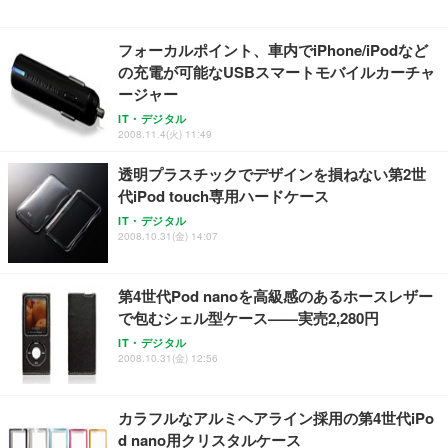
フォーカルポイント、車内でiPhone/iPodなど
の充電が可能なUSBスマートモバイルカーチャ
ージャー
IT・デジタル
2008.11.4(火) 11:49
透明プラスチックでデザインを損ねない第2世
代iPod touch専用ハードケース
IT・デジタル
2008.10.31(金) 14:07
第4世代Pod nanoを高級感のあるホースレザー
で包むシェル型ケース——実売2,280円
IT・デジタル
2008.10.31(金) 12:56
カラフルなアルミヘアライン採用の第4世代iPo
d nano用クリスタルケース