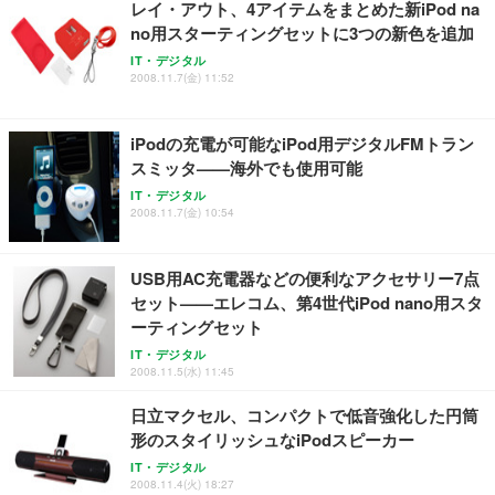
レイ・アウト、4アイテムをまとめた新iPod na
Sezlife オフィスチェア デスクチェア 疲れない テレ
【整備済み品】Dell E2724HS 27インチ 液晶モニタ
Smart Basic(スマートベーシック) 【Amazon.co.jp
no用スターティングセットに3つの新色を追加
ワーク チェア 強化バックレスト 30度ロッキング機
ー フルHD（1920×1080）VA 非光沢 HDMI/DisplayP
限定】 Smart Basic アイリスオーヤマ ペットシーツ
能 人間工学 椅子 腰サポート 90度跳ね上げ式アーム
ort/VGA スピーカー内蔵 高さ調整 スイベル VESA対
超厚型 お徳用 ワイド 100枚入 (x 1) (ケース販売)
IT・デジタル
レスト 3Dヘッドレスト ハンガー付き 高反発クッシ
応 ComfortView ビジネス向け
2008.11.7(金) 11:52
￥7,680
￥15,800
￥3,670
ョン PCチェア 通気性メッシュ ゲーミング/勉強/事
務用 おしゃれ パソコンチェア (ホワイト)
iPodの充電が可能なiPod用デジタルFMトラン
ANDWINT オフィスチェア デスクチェア 肘なし メ
【MiniLED/24.5inch/280Hz/FHD】GRAPHT THE S
アイリスオーヤマ ペットシーツ 超厚型 お徳用 レギ
スミッタ——海外でも使用可能
ッシュ 通気性 ランバーサポート付き 腰サポート ガ
HOOTER Gaming Monitor 24” Essential ゲーミン
ュラー 200枚入【Amazon.co.jp限定】
ス圧無段階昇降 360度回転 キャスター付き コンパク
グモニター QD 24.5インチ 1ms FHD 量子ドット 残
IT・デジタル
ト 幅52×奥行58.5×高さ84～96cm テレワーク 在宅
像低減 (3年保証 | 輝点保証 | 日本メーカー)
￥3,731
2008.11.7(金) 10:54
￥4,139
￥34,980
勤務 ブラック
USB用AC充電器などの便利なアクセサリー7点
セット——エレコム、第4世代iPod nano用スタ
ーティングセット
IT・デジタル
2008.11.5(水) 11:45
日立マクセル、コンパクトで低音強化した円筒
形のスタイリッシュなiPodスピーカー
IT・デジタル
2008.11.4(火) 18:27