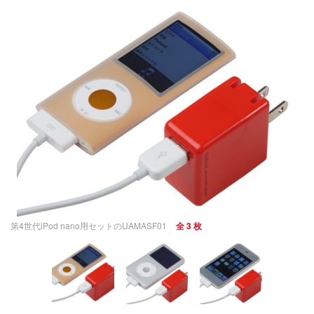
第4世代iPod nano用セットのUAMASF01
全 3 枚