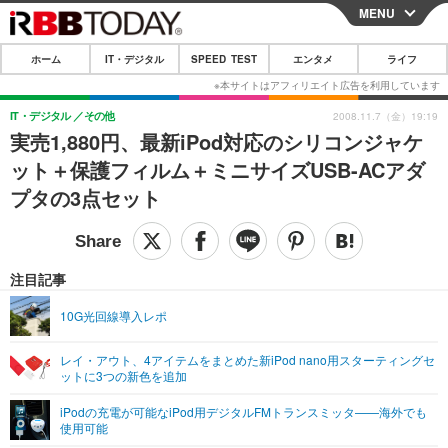
MENU
CLOSE
ホーム
IT・デジタル
SPEED TEST
エンタメ
ライフ
ホーム
IT・デジタル
IT・デジタル
その他
2008.11.7（金）19:19
実売1,880円、最新iPod対応のシリコンジャケ
IT・デジタルTOP
スマートフォン
SPEED TEST
ット＋保護フィルム＋ミニサイズUSB-ACアダ
ネタ
ガジェット・ツール
プタの3点セット
エンタメ
ショッピング
その他
エンタメTOP
映画・ドラマ
ライフ
韓流・K-POP
韓国・芸能
注目記事
ライフTOP
グルメ
リリース一覧
音楽
スポーツ
10G光回線導入レポ
ペット
ショッピング
プッシュ通知の停止方法
グラビア
ブログ
その他
レイ・アウト、4アイテムをまとめた新iPod nano用スターティングセ
ットに3つの新色を追加
ショッピング
その他
iPodの充電が可能なiPod用デジタルFMトランスミッタ——海外でも
使用可能