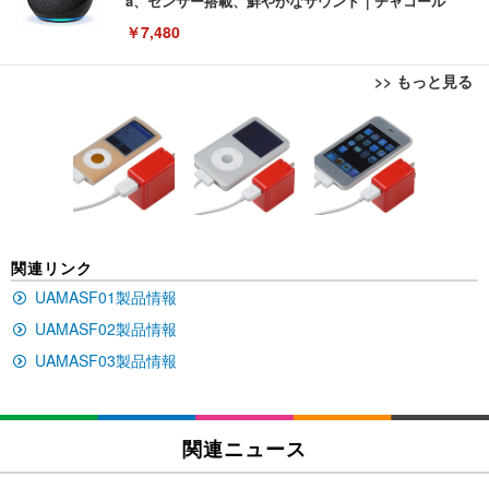
a、センサー搭載、鮮やかなサウンド｜チャコール
￥7,480
>> もっと見る
[EdoErgo] オフィスチェア 椅子 テレワーク 疲れな
EIZO ビジネス向けプレミアムモニター | FlexScan
Amazonベーシック ペットシーツ 薄型 レギュラー 1
い 跳ね上げ式アームレスト コンパクト 約105度ロッ
EV3240X-WT | 31.5型4K UHD・USB Type-C・ホワ
回使い捨て 無香料 ホワイト 300枚
キング pc 事務椅子 360度回転 座面昇降 強化ナイロ
イト
ン樹脂ベース 通気性メッシュ 在宅ワーク H-WY01
￥3,373
￥5,699
￥105,595
(黒網+黒枠+黒足)
EIZO ビジネス向けプレミアムモニター | FlexScan
SIHOO B100 オフィスチェア／デスクチェア メッシ
Amazonベーシック ペットシーツ 厚型 ワイド 42枚
関連リンク
EV2740X-WT | 27.0型4K UHD・USB Type-C・ホワ
ュチェア 人間工学 疲れない ブラック
x2袋(84枚) ホワイト(吸収面:ライトブルー)
イト
UAMASF01製品情報
￥27,999
￥3,234
￥109,572
UAMASF02製品情報
UAMASF03製品情報
Sezlife オフィスチェア デスクチェア 疲れない テレ
【純正品】27"ゲーミングモニター DualSense 充電
ネオ・ルーライフ ネオ・オムツ L 中型犬用 26枚入
ワーク チェア 強化バックレスト 30度ロッキング機
フック付き（CFI-ZDM1J）
り 単品
能 人間工学 椅子 腰サポート 90度跳ね上げ式アーム
レスト 3Dヘッドレスト ハンガー付き 高反発クッシ
￥49,979
￥1,800
関連ニュース
￥7,680
ョン PCチェア 通気性メッシュ ゲーミング/勉強/事
務用 おしゃれ パソコンチェア (ブラック)