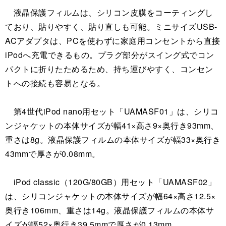
液晶保護フィルムは、シリコン皮膜をコーティングし
ており、貼りやすく、貼り直しも可能。ミニサイズUSB-
ACアダプタは、PCを使わずに家庭用コンセントから直接
iPodへ充電できるもの。プラグ部分がスイング式でコン
パクトに折りたためるため、持ち運びやすく、コンセン
トへの接続も容易となる。
第4世代iPod nano用セット「UAMASF01」は、シリコ
ンジャケットの本体サイズが幅41×高さ9×奥行き93mm、
重さは8g。液晶保護フィルムの本体サイズが幅33×奥行き
43mmで厚さが0.08mm。
iPod classic（120G/80GB）用セット「UAMASF02」
は、シリコンジャケットの本体サイズが幅64×高さ12.5×
奥行き106mm、重さは14g。液晶保護フィルムの本体サ
イズが幅52×奥行き39.5mmで厚さが0.13mm。