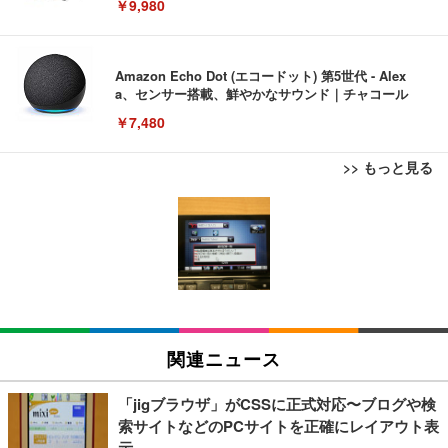
￥9,980
Amazon Echo Dot (エコードット) 第5世代 - Alex
a、センサー搭載、鮮やかなサウンド｜チャコール
￥7,480
>> もっと見る
[EdoErgo] オフィスチェア 椅子 テレワーク 疲れな
EIZO ビジネス向けプレミアムモニター | FlexScan
Amazonベーシック ペットシーツ 薄型 レギュラー 1
い 跳ね上げ式アームレスト コンパクト 約105度ロッ
EV3240X-WT | 31.5型4K UHD・USB Type-C・ホワ
回使い捨て 無香料 ホワイト 300枚
キング pc 事務椅子 360度回転 座面昇降 強化ナイロ
イト
ン樹脂ベース 通気性メッシュ 在宅ワーク H-WY01
￥3,373
￥5,699
￥105,595
(黒網+黒枠+黒足)
EIZO ビジネス向けプレミアムモニター | FlexScan
SIHOO B100 オフィスチェア／デスクチェア メッシ
Amazonベーシック ペットシーツ 厚型 ワイド 42枚
EV2740X-WT | 27.0型4K UHD・USB Type-C・ホワ
ュチェア 人間工学 疲れない ブラック
x2袋(84枚) ホワイト(吸収面:ライトブルー)
関連ニュース
イト
￥27,999
￥3,234
￥109,572
「jigブラウザ」がCSSに正式対応〜ブログや検
索サイトなどのPCサイトを正確にレイアウト表
Sezlife オフィスチェア デスクチェア 疲れない テレ
示