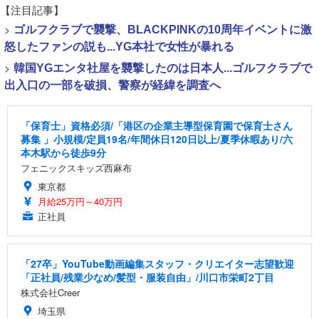
【注目記事】
>
ゴルフクラブで襲撃、BLACKPINKの10周年イベントに激
怒したファンの説も...YG本社で女性が暴れる
>
韓国YGエンタ社屋を襲撃したのは日本人...ゴルフクラブで
出入口の一部を破損、警察が経緯を調査へ
「保育士」資格必須/「港区の企業主導型保育園で保育士さん
募集 」小規模/定員19名/年間休日120日以上/夏季休暇あり/六
本木駅から徒歩9分
フェニックスキッズ西麻布
東京都
月給25万円～40万円
正社員
「27卒」YouTube動画編集スタッフ・クリエイター志望歓迎
「正社員/残業少なめ/髪型・服装自由」/川口市栄町2丁目
株式会社Creer
埼玉県