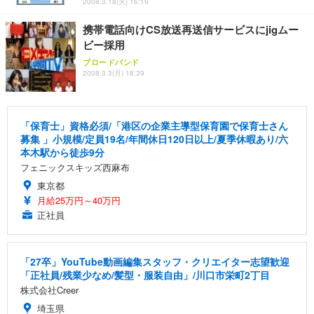
2008.3.18(火) 16:19
携帯電話向けCS放送再送信サービスにjigムー
ビー採用
ブロードバンド
2008.3.3(月) 18:39
「保育士」資格必須/「港区の企業主導型保育園で保育士さん
募集 」小規模/定員19名/年間休日120日以上/夏季休暇あり/六
本木駅から徒歩9分
フェニックスキッズ西麻布
東京都
月給25万円～40万円
正社員
「27卒」YouTube動画編集スタッフ・クリエイター志望歓迎
「正社員/残業少なめ/髪型・服装自由」/川口市栄町2丁目
株式会社Creer
埼玉県