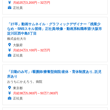
月給25万3,200円～32万円
正社員
「27卒」動画サムネイル・グラフィックデザイナー「残業少
なめ・SNSスキル習得」正社員/映像・動画系転職希望/大阪市
淀川区西中島5丁目
株式会社大斗
大阪府
月給24万3,100円～32万円
正社員
「日勤のみ可」/看護師/療養型病院/産休・育休制度あり, 託児
所あり
おうちにかえろう。病院
東京都
月給38万5,063円～50万7,063円
正社員