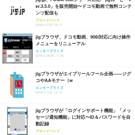
er.3.5.0」を販売開始〜ドコモ動画で無料コンテ
ンツ配信も
ブロードバンド
2008.6.2(月) 18:17
jigブラウザ、ドコモ動画、906i対応に向け操作
メニューをリニューアル
エンタープライズ
2008.5.28(水) 17:52
jigブラウザがエイプリールフール企画——ジグ
コやAAモナー（w
エンタープライズ
2008.4.1(火) 14:15
jigブラウザが「ログインサポート機能」「メッ
セージ通知機能」に対応〜ID＆パスワードを自
動記録
ブロードバンド