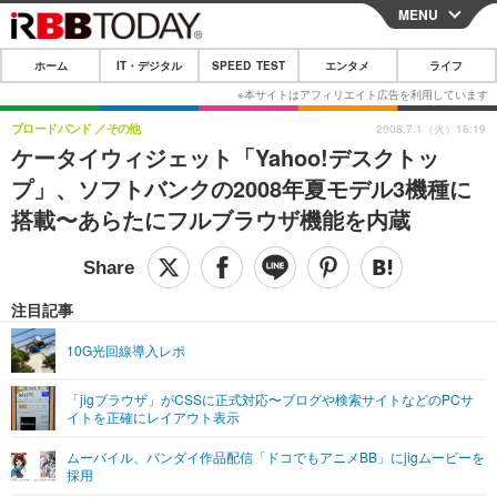
MENU
CLOSE
ホーム
IT・デジタル
SPEED TEST
エンタメ
ライフ
ホーム
IT・デジタル
ブロードバンド
その他
2008.7.1（火）16:19
ケータイウィジェット「Yahoo!デスクトッ
IT・デジタルTOP
スマートフォン
SPEED TEST
プ」、ソフトバンクの2008年夏モデル3機種に
ネタ
ガジェット・ツール
搭載〜あらたにフルブラウザ機能を内蔵
エンタメ
ショッピング
その他
エンタメTOP
映画・ドラマ
ライフ
韓流・K-POP
韓国・芸能
注目記事
ライフTOP
グルメ
リリース一覧
音楽
スポーツ
10G光回線導入レポ
ペット
ショッピング
プッシュ通知の停止方法
グラビア
ブログ
その他
「jigブラウザ」がCSSに正式対応〜ブログや検索サイトなどのPCサ
イトを正確にレイアウト表示
ショッピング
その他
ムーバイル、バンダイ作品配信「ドコでもアニメBB」にjigムービーを
採用