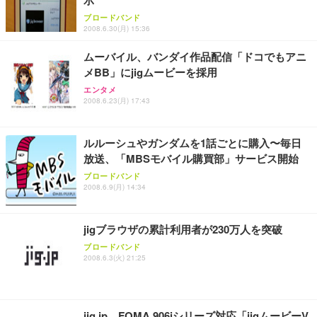
【純正品】27"ゲーミングモニター DualSense 充電
ネオ・ルーライフ ネオ・オムツ L 中型犬用 26枚入
ワーク チェア 強化バックレスト 30度ロッキング機
フック付き（CFI-ZDM1J）
り 単品
ブロードバンド
能 人間工学 椅子 腰サポート 90度跳ね上げ式アーム
2008.6.30(月) 15:36
レスト 3Dヘッドレスト ハンガー付き 高反発クッシ
￥49,979
￥1,800
￥7,680
ョン PCチェア 通気性メッシュ ゲーミング/勉強/事
ムーバイル、バンダイ作品配信「ドコでもアニ
務用 おしゃれ パソコンチェア (ブラック)
メBB」にjigムービーを採用
Sezlife オフィスチェア デスクチェア 疲れない テレ
【整備済み品】Dell E2724HS 27インチ 液晶モニタ
Smart Basic(スマートベーシック) 【Amazon.co.jp
エンタメ
ワーク チェア 強化バックレスト 30度ロッキング機
ー フルHD（1920×1080）VA 非光沢 HDMI/DisplayP
限定】 Smart Basic アイリスオーヤマ ペットシーツ
2008.6.23(月) 17:43
能 人間工学 椅子 腰サポート 90度跳ね上げ式アーム
ort/VGA スピーカー内蔵 高さ調整 スイベル VESA対
超厚型 お徳用 ワイド 100枚入 (x 1) (ケース販売)
レスト 3Dヘッドレスト ハンガー付き 高反発クッシ
応 ComfortView ビジネス向け
￥7,680
￥15,800
￥3,670
ョン PCチェア 通気性メッシュ ゲーミング/勉強/事
ルルーシュやガンダムを1話ごとに購入〜毎日
務用 おしゃれ パソコンチェア (ホワイト)
放送、「MBSモバイル購買部」サービス開始
ANDWINT オフィスチェア デスクチェア 肘なし メ
【MiniLED/24.5inch/280Hz/FHD】GRAPHT THE S
アイリスオーヤマ ペットシーツ 超厚型 お徳用 レギ
ッシュ 通気性 ランバーサポート付き 腰サポート ガ
HOOTER Gaming Monitor 24” Essential ゲーミン
ブロードバンド
ュラー 200枚入【Amazon.co.jp限定】
ス圧無段階昇降 360度回転 キャスター付き コンパク
グモニター QD 24.5インチ 1ms FHD 量子ドット 残
2008.6.9(月) 14:34
ト 幅52×奥行58.5×高さ84～96cm テレワーク 在宅
像低減 (3年保証 | 輝点保証 | 日本メーカー)
￥3,731
￥4,139
￥34,980
勤務 ブラック
jigブラウザの累計利用者が230万人を突破
ブロードバンド
2008.6.3(火) 21:25
jig.jp、FOMA 906iシリーズ対応「jigムービーV