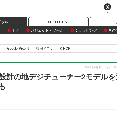
X
ジタル
SPEEDTEST
エ
ン
ネタ
ガジェット・ツール
ショッピング
その
I
Google Pixel 9
韓国ドラマ
K-POP
2008年6月9日（月） 18
設計の地デジチューナー2モデルを
も