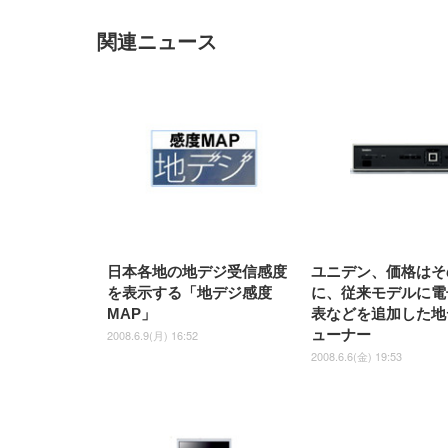
EV3240X-WT | 31.5型4K
EV2740X-WT | 27.0型4K
ク付
上げ式アームレスト コンパク
捨て 無香料 ホワイト 300枚
ア 人間工学 疲れない ブラッ
枚) ホワイト(吸収面:ライトブ
UHD・USB Type-C・ホワイ
UHD・USB Type-C・ホワイ
ト 約105度ロッキング pc 事務
￥105,595
￥109,572
ク
ルー)
￥4
ト
ト
関連ニュース
￥5,699
￥3,373
￥27,999
￥3,234
椅子 360度回転 座面昇降 強化
ナイロン樹脂ベース 通気性メ
ッシュ 在宅ワーク H-
WY01(黒網+黒枠+黒足)
日本各地の地デジ受信感度
ユニデン、価格はそ
を表示する「地デジ感度
に、従来モデルに電
MAP」
表などを追加した地
ューナー
2008.6.9(月) 16:52
2008.6.6(金) 19:53