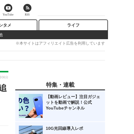
YouTube
RSS
ンタメ
ライフ
他
※本サイトはアフィリエイト広告を利用しています
時06分
特集・連載
追
【動画レビュー】注目ガジェ
ットを動画で解説！公式
YouTubeチャンネル
10G光回線導入レポ