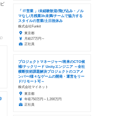
ビ
「 IT営業 」/未経験歓迎/飛び込み・ノル
マなし/月残業3h未満/チームで協力する
スタイルの営業/土日祝休み
株式会社Funkit
東京都
藤》
月給27万円～
正社員
プロジェクトマネージャー/将来のCTO候
補/テックリード Unityエンジニア ～全社
横断技術課題解決プロジェクトのコアメ
ンバー/様々なゲームの開発・運営をリー
ド/リモート可～
株式会社マイネット
東京都
/
年収750万円～1,200万円
正社員