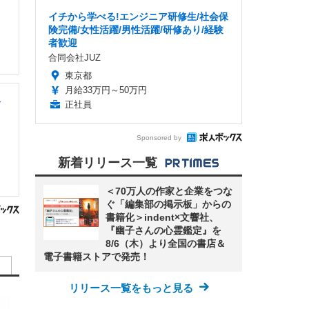
イチから学べる!エンジニア研修生/社会保
険完備/女性活躍/男性活躍/研修あり/経験
者歓迎
合同会社JUZ
東京都
月給33万円～50万円
レ
正社員
Sponsored by
新着リリース一覧
＜70万人の作家と企業をつな
ぐ「編集部の掲示板」からの
書籍化＞indent×文響社、
『幽子さんの心霊鑑定』を
8/6（木）より全国の書店＆
電子書籍ストアで発売！
リリース一覧をもっと見る