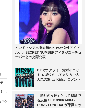
インドネシア出身者初のK-POP女性アイド
ル、元SECRET NUMBERディタがユーチュ
ーバーとの交際公表
BTSの“グラミー賞ボイコッ
北川景子の横顔が美しい...ブラビアの新CMが本日スタート
ト”に続くか…アメリカで大
人気のStray Kidsがコメント
「なんか切ない」「寂しいね」…シャープの液晶テレビ国内生産撤退報道にネットで悲しむ声
薄すぎ！Xiaomiの新型テレビMi TV 4はわずか4.9ミリでモジュラー式
「勝利の女神」としてSNSで
も反響！LE SSERAFIM・
を送る
HONG EUNCHAEが千葉ロッ