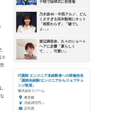
テ戦で始球式に初登場
乃木坂46・中西アルノ、どん
くさすぎる浴衣動画にネット
「相変わらず」「嘘でし
き
ょ…」
渡辺満里奈、久々のショート
ヘアに反響「夏らしく
と
て、、、可愛い」
省ス
売
IT講師 エンジニア未経験者への研修担当
「講師未経験/エンジニアからジョブチェ
ンジ歓迎」
載。
株式会社リゾーム
な
東京都
月給28万円～
正社員