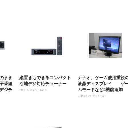
Gaming Monitor 24” Essential
き（CFI-ZDM1J）
ッシュ 通気性 ランバ
ュラー 200枚入
チェア 強化バックレスト 30
HD（1920×1080）VA 非光
チェア 強化バックレスト 30度
Smart Basic アイリスオーヤマ
ーミングモニター QD 24.5イ
ポート付き 腰サポート
【Amazon.co.jp限定】
￥1,800
￥15,800
￥34,980
9,979
度ロッキング機能 人間工学 椅
沢 HDMI/DisplayPort/VGA
ロッキング機能 人間工学 椅子
ペットシーツ 超厚型 お徳用
￥4,139
￥3,731
1ms FHD 量子ドット 残像低減
ス圧無段階昇降 360度
￥7,680
￥7,680
￥3,670
子 腰サポート 90度跳ね上げ
スピーカー内蔵 高さ調整 ス
腰サポート 90度跳ね上げ式ア
ワイド 100枚入 (x 1) (ケース
年保証 | 輝点保証 | 日本メーカ
転 キャスター付き コ
式アームレスト 3Dヘッドレス
イベル VESA対応
ームレスト 3Dヘッドレスト
販売)
クト 幅52×奥行58.5×
ト ハンガー付き 高反発クッシ
ComfortView ビジネス向け
ハンガー付き 高反発クッショ
84～96cm テレワーク
ョン PCチェア 通気性メッシ
ン PCチェア 通気性メッシュ
宅勤務 ブラック
ュ ゲーミング/勉強/事務用 お
ゲーミング/勉強/事務用 おし
しゃれ パソコンチェア (ブラ
ゃれ パソコンチェア (ホワイ
ック)
ト)
のまま
縦置きもできるコンパクト
ナナオ、ゲーム使用重視
子番組
な地デジ対応チューナー
液晶ディスプレイ——ゲ
デジチ
ムモードなど4機能追加
2008.5.29(木) 14:09
2008.5.21(水) 17:49