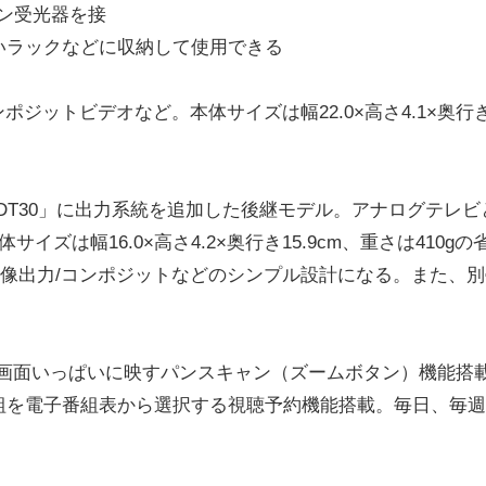
ン受光器を接
いラックなどに収納して使用できる
ジットビデオなど。本体サイズは幅22.0×高さ4.1×奥行
DT30」に出力系統を追加した後継モデル。アナログテレビ
ズは幅16.0×高さ4.2×奥行き15.9cm、重さは410gの
像出力/コンポジットなどのシンプル設計になる。また、別
ビ画面いっぱいに映すパンスキャン（ズームボタン）機能搭
組を電子番組表から選択する視聴予約機能搭載。毎日、毎週