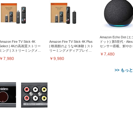
Amazon Echo Dot (
Amazon Fire TV Stick 4K
Amazon Fire TV Stick 4K Plus
ドット) 第5世代 - Ale
Select | 4Kの高画質ストリー
| 映画館のような4K体験 | スト
センサー搭載、鮮やか
ミング | ストリーミングメデ
リーミングメディアプレイヤ
サウンド｜チャコール
￥7,480
ィアプレイヤー
ー
￥7,980
￥9,980
>> もっ
【整備済み品】Dell
【MiniLED/24.5inch/280Hz/
正品】27"ゲーミングモ
ANDWINT オフィスチ
アイリスオーヤマ ペ
Sezlife オフィスチェア デスク
ネオ・ルーライフ ネオ・オム
E2724HS 27インチ 液晶モ
Sezlife オフィスチェア デスク
Smart Basic(スマートベーシ
GRAPHT THE SHOOTER
ー DualSense 充電フッ
ア デスクチェア 肘なし
シーツ 超厚型 お徳用 
チェア 疲れない テレワーク
ツ L 中型犬用 26枚入り 単品
ニター フル
チェア 疲れない テレワーク
ック) 【Amazon.co.jp限定】