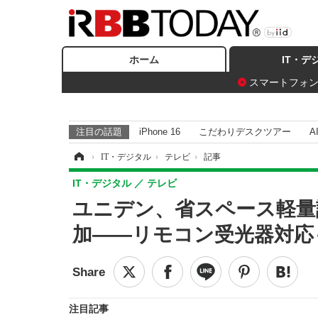
ホーム
IT・デ
スマートフォ
注目の話題
iPhone 16
こだわりデスクツアー
A
ホーム
›
IT・デジタル
›
テレビ
›
記事
IT・デジタル
テレビ
ユニデン、省スペース軽量
加——リモコン受光器対応
注目記事