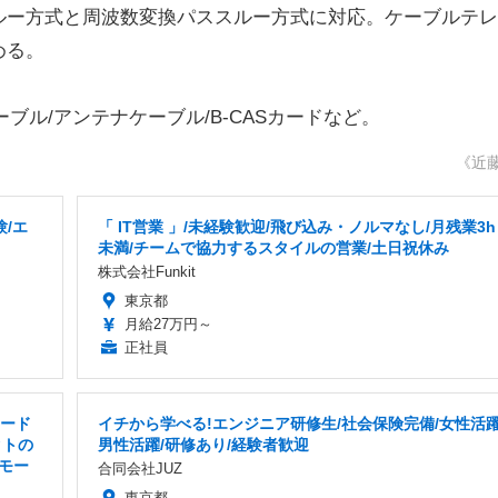
ー方式と周波数変換パススルー方式に対応。ケーブルテレ
める。
ーブル/アンテナケーブル/B-CASカードなど。
《近
/エ
「 IT営業 」/未経験歓迎/飛び込み・ノルマなし/月残業3h
未満/チームで協力するスタイルの営業/土日祝休み
株式会社Funkit
東京都
月給27万円～
正社員
リード
イチから学べる!エンジニア研修生/社会保険完備/女性活躍
クトの
男性活躍/研修あり/経験者歓迎
モー
合同会社JUZ
東京都