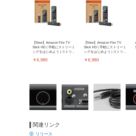
【New】Amazon Fire TV
【New】Amazon Fire TV
Stick HD | 手軽にストリーミ
Stick HD | 手軽にストリーミ
ングをはじめよう | ストリー
ングをはじめよう | ストリー
ミングメディアプレイヤー
ミングメディアプレイヤー
￥6,980
￥6,980
関連リンク
EIZO ビジネス向けプレミア
EIZO ビジネス向けプレミア
【純
[EdoErgo] オフィスチェア 椅
Amazonベーシック ペットシ
SIHOO B100 オフィスチェア
Amazonベーシック ペットシ
ムモニター | FlexScan
ムモニター | FlexScan
ニタ
リリース
子 テレワーク 疲れない 跳ね
ーツ 薄型 レギュラー 1回使い
／デスクチェア メッシュチェ
ーツ 厚型 ワイド 42枚x2袋(84