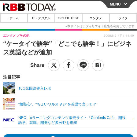
MENU
CLOSE
ホーム
IT・デジタル
SPEED TEST
エンタメ
ライフ
ホーム
IT・デジタル
エンタメ
その他
2008.6.9（月）14:49
“ケータイで語学”「どこでも語学！」にビジネ
IT・デジタルTOP
スマートフォン
SPEED TEST
ス英語などが追加
ネタ
ガジェット・ツール
エンタメ
ショッピング
その他
エンタメTOP
映画・ドラマ
ライフ
注目記事
韓流・K-POP
韓国・芸能
ライフTOP
グルメ
リリース一覧
10G光回線導入レポ
音楽
スポーツ
ペット
ショッピング
プッシュ通知の停止方法
“羞恥心”、“ちょいワルオヤジ”を英語で言うと？
グラビア
ブログ
その他
NEC、eラーニングコンテンツ販売サイト「Contents Cafe」開設——
ショッピング
その他
語学、就職、開発など多分野を網羅