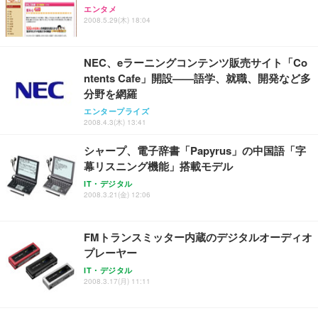
エンタメ
EIZO ビジネス向けプレミアムモニター | FlexScan
SIHOO B100 オフィスチェア／デスクチェア メッシ
Amazonベーシック ペットシーツ 厚型 ワイド 42枚
2008.5.29(木) 18:04
EV2740X-WT | 27.0型4K UHD・USB Type-C・ホワ
ュチェア 人間工学 疲れない ブラック
x2袋(84枚) ホワイト(吸収面:ライトブルー)
イト
￥27,999
￥3,234
￥109,572
NEC、eラーニングコンテンツ販売サイト「Co
ntents Cafe」開設——語学、就職、開発など多
分野を網羅
Sezlife オフィスチェア デスクチェア 疲れない テレ
【純正品】27"ゲーミングモニター DualSense 充電
ネオ・ルーライフ ネオ・オムツ L 中型犬用 26枚入
ワーク チェア 強化バックレスト 30度ロッキング機
エンタープライズ
フック付き（CFI-ZDM1J）
り 単品
能 人間工学 椅子 腰サポート 90度跳ね上げ式アーム
2008.4.3(木) 13:41
レスト 3Dヘッドレスト ハンガー付き 高反発クッシ
￥49,979
￥1,800
￥7,680
ョン PCチェア 通気性メッシュ ゲーミング/勉強/事
シャープ、電子辞書「Papyrus」の中国語「字
務用 おしゃれ パソコンチェア (ブラック)
幕リスニング機能」搭載モデル
Sezlife オフィスチェア デスクチェア 疲れない テレ
【整備済み品】Dell E2724HS 27インチ 液晶モニタ
Smart Basic(スマートベーシック) 【Amazon.co.jp
IT・デジタル
ワーク チェア 強化バックレスト 30度ロッキング機
ー フルHD（1920×1080）VA 非光沢 HDMI/DisplayP
限定】 Smart Basic アイリスオーヤマ ペットシーツ
2008.3.21(金) 12:06
能 人間工学 椅子 腰サポート 90度跳ね上げ式アーム
ort/VGA スピーカー内蔵 高さ調整 スイベル VESA対
超厚型 お徳用 ワイド 100枚入 (x 1) (ケース販売)
レスト 3Dヘッドレスト ハンガー付き 高反発クッシ
応 ComfortView ビジネス向け
￥7,680
￥15,800
￥3,670
ョン PCチェア 通気性メッシュ ゲーミング/勉強/事
FMトランスミッター内蔵のデジタルオーディオ
務用 おしゃれ パソコンチェア (ホワイト)
プレーヤー
ANDWINT オフィスチェア デスクチェア 肘なし メ
【MiniLED/24.5inch/280Hz/FHD】GRAPHT THE S
アイリスオーヤマ ペットシーツ 超厚型 お徳用 レギ
IT・デジタル
ッシュ 通気性 ランバーサポート付き 腰サポート ガ
HOOTER Gaming Monitor 24” Essential ゲーミン
ュラー 200枚入【Amazon.co.jp限定】
2008.3.17(月) 11:11
ス圧無段階昇降 360度回転 キャスター付き コンパク
グモニター QD 24.5インチ 1ms FHD 量子ドット 残
ト 幅52×奥行58.5×高さ84～96cm テレワーク 在宅
像低減 (3年保証 | 輝点保証 | 日本メーカー)
￥3,731
￥4,139
￥34,980
勤務 ブラック