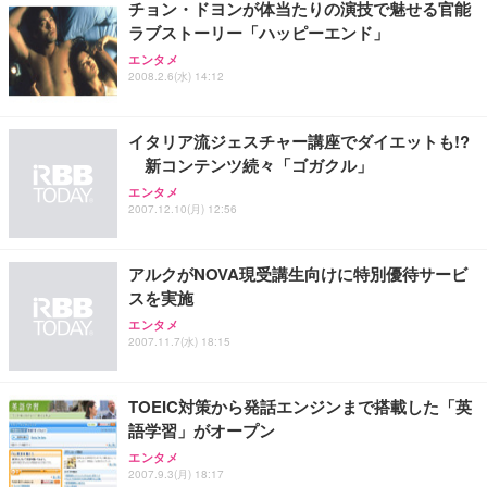
チョン・ドヨンが体当たりの演技で魅せる官能
ラブストーリー「ハッピーエンド」
エンタメ
2008.2.6(水) 14:12
イタリア流ジェスチャー講座でダイエットも!?
新コンテンツ続々「ゴガクル」
エンタメ
2007.12.10(月) 12:56
アルクがNOVA現受講生向けに特別優待サービ
スを実施
エンタメ
2007.11.7(水) 18:15
TOEIC対策から発話エンジンまで搭載した「英
語学習」がオープン
エンタメ
2007.9.3(月) 18:17