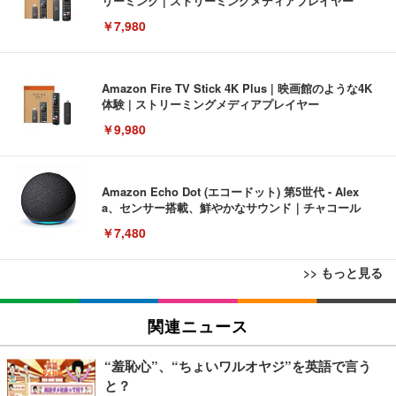
リーミング | ストリーミングメディアプレイヤー
￥7,980
Amazon Fire TV Stick 4K Plus | 映画館のような4K
体験 | ストリーミングメディアプレイヤー
￥9,980
Amazon Echo Dot (エコードット) 第5世代 - Alex
a、センサー搭載、鮮やかなサウンド｜チャコール
￥7,480
>> もっと見る
[EdoErgo] オフィスチェア 椅子 テレワーク 疲れな
EIZO ビジネス向けプレミアムモニター | FlexScan
Amazonベーシック ペットシーツ 薄型 レギュラー 1
い 跳ね上げ式アームレスト コンパクト 約105度ロッ
EV3240X-WT | 31.5型4K UHD・USB Type-C・ホワ
関連ニュース
回使い捨て 無香料 ホワイト 300枚
キング pc 事務椅子 360度回転 座面昇降 強化ナイロ
イト
ン樹脂ベース 通気性メッシュ 在宅ワーク H-WY01
￥3,373
￥5,699
￥105,595
“羞恥心”、“ちょいワルオヤジ”を英語で言う
(黒網+黒枠+黒足)
と？