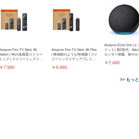
Amazon Echo Dot (
Amazon Fire TV Stick 4K
Amazon Fire TV Stick 4K Plus
ドット) 第5世代 - Ale
Select | 4Kの高画質ストリー
| 映画館のような4K体験 | スト
センサー搭載、鮮やか
ミング | ストリーミングメデ
リーミングメディアプレイヤ
サウンド｜チャコール
￥7,480
ィアプレイヤー
ー
￥7,980
￥9,980
>> もっ
【整備済み品】Dell
【MiniLED/24.5inch/280Hz/
正品】27"ゲーミングモ
ANDWINT オフィスチ
アイリスオーヤマ ペ