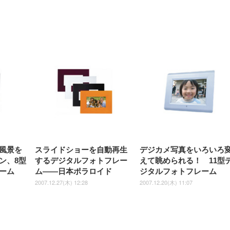
Sezlife オフィスチェア デスク
ネオ・ルーライフ ネオ・オム
E2724HS 27インチ 液晶モ
Sezlife オフィスチェア デスク
Smart Basic(スマートベーシ
GRAPHT THE SHOOTER
ー DualSense 充電フッ
ア デスクチェア 肘なし
シーツ 超厚型 お徳用 
チェア 疲れない テレワーク
ツ L 中型犬用 26枚入り 単品
ニター フル
チェア 疲れない テレワーク
ック) 【Amazon.co.jp限定】
Gaming Monitor 24” Essential
き（CFI-ZDM1J）
ッシュ 通気性 ランバ
ュラー 200枚入
チェア 強化バックレスト 30
HD（1920×1080）VA 非光
チェア 強化バックレスト 30度
Smart Basic アイリスオーヤマ
ーミングモニター QD 24.5イ
ポート付き 腰サポート
【Amazon.co.jp限定】
￥1,800
￥15,800
￥34,980
9,979
度ロッキング機能 人間工学 椅
沢 HDMI/DisplayPort/VGA
ロッキング機能 人間工学 椅子
ペットシーツ 超厚型 お徳用
￥4,139
￥3,731
1ms FHD 量子ドット 残像低減
ス圧無段階昇降 360度
￥7,680
￥7,680
￥3,670
子 腰サポート 90度跳ね上げ
スピーカー内蔵 高さ調整 ス
腰サポート 90度跳ね上げ式ア
ワイド 100枚入 (x 1) (ケース
年保証 | 輝点保証 | 日本メーカ
転 キャスター付き コ
式アームレスト 3Dヘッドレス
イベル VESA対応
ームレスト 3Dヘッドレスト
販売)
クト 幅52×奥行58.5×
ト ハンガー付き 高反発クッシ
ComfortView ビジネス向け
ハンガー付き 高反発クッショ
84～96cm テレワーク
ョン PCチェア 通気性メッシ
ン PCチェア 通気性メッシュ
宅勤務 ブラック
ュ ゲーミング/勉強/事務用 お
ゲーミング/勉強/事務用 おし
しゃれ パソコンチェア (ブラ
ゃれ パソコンチェア (ホワイ
ック)
ト)
風景を
スライドショーを自動再生
デジカメ写真をいろいろ
ン、8型
するデジタルフォトフレー
えて眺められる！ 11型
ーム
ム——日本ポラロイド
ジタルフォトフレーム
2007.12.27(木) 12:28
2007.12.20(木) 11:07