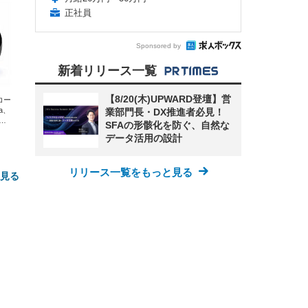
正社員
Sponsored by
新着リリース一覧
【8/20(木)UPWARD登壇】営
エコー
xa、
業部門長・DX推進者必見！
な
SFAの形骸化を防ぐ、自然な
データ活用の設計
リリース一覧をもっと見る
と見る
FHD】
ェ
ット