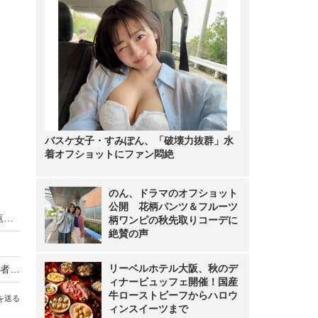
バスケ女子・すみぽん、「破壊力抜群」水
着オフショットにファン悶絶
のん、ドラマのオフショット
公開 花柄パンツ＆フルーツ
ニコン初、DXフォーマット専用開発の標準単焦点レンズ——被写体をより自然に
柄ワンピの秋先取りコーデに
絶賛の声
リーベルホテル大阪、秋のデ
コダック/加賀ハイテック、有効716万画素の初心者向けデジカメ
ィナービュッフェ開催！国産
牛ローストビーフからハロウ
を送る
ィンスイーツまで