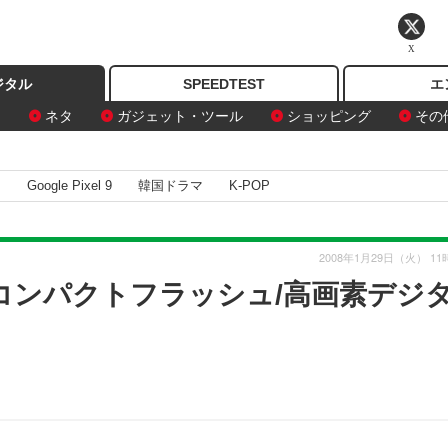
X
ジタル
SPEEDTEST
エ
ン
ネタ
ガジェット・ツール
ショッピング
その
I
Google Pixel 9
韓国ドラマ
K-POP
2008年1月29日（火） 11
のコンパクトフラッシュ/高画素デジ