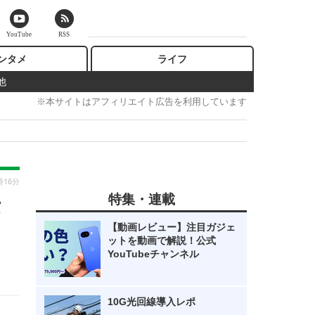
YouTube
RSS
ンタメ
ライフ
他
※本サイトはアフィリエイト広告を利用しています
時16分
特集・連載
タ
【動画レビュー】注目ガジェ
ットを動画で解説！公式
YouTubeチャンネル
10G光回線導入レポ