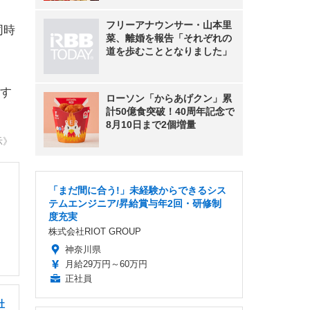
フリーアナウンサー・山本里
同時
菜、離婚を報告「それぞれの
道を歩むこととなりました」
す
ローソン「からあげクン」累
計50億食突破！40周年記念で
8月10日まで2個増量
示》
「まだ間に合う!」未経験からできるシス
テムエンジニア/昇給賞与年2回・研修制
度充実
株式会社RIOT GROUP
神奈川県
月給29万円～60万円
正社員
社