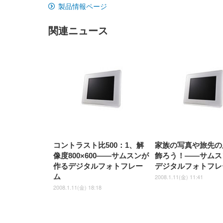
[EdoErgo] オフィスチェア 椅
Amazonベーシック ペットシ
SIHOO B100 オフィスチェア
Amazonベーシック ペットシ
ムモニター | FlexScan
ムモニター | FlexScan
ニタ
製品情報ページ
子 テレワーク 疲れない 跳ね
ーツ 薄型 レギュラー 1回使い
／デスクチェア メッシュチェ
ーツ 厚型 ワイド 42枚x2袋(84
EV3240X-WT | 31.5型4K
EV2740X-WT | 27.0型4K
ク付
上げ式アームレスト コンパク
捨て 無香料 ホワイト 300枚
ア 人間工学 疲れない ブラッ
枚) ホワイト(吸収面:ライトブ
UHD・USB Type-C・ホワイ
UHD・USB Type-C・ホワイ
ト 約105度ロッキング pc 事務
￥105,595
￥109,572
ク
ルー)
￥4
ト
ト
関連ニュース
￥5,699
￥3,373
￥27,999
￥3,234
椅子 360度回転 座面昇降 強化
ナイロン樹脂ベース 通気性メ
ッシュ 在宅ワーク H-
WY01(黒網+黒枠+黒足)
コントラスト比500：1、解
家族の写真や旅先の
像度800×600——サムスンが
飾ろう！——サムス
作るデジタルフォトフレー
デジタルフォトフレ
ム
2008.1.11(金) 11:41
2008.1.11(金) 18:18