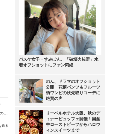
バスケ女子・すみぽん、「破壊力抜群」水
着オフショットにファン悶絶
のん、ドラマのオフショット
公開 花柄パンツ＆フルーツ
70代が選ぶ、セカンドライフ憧れの著名人は？…女性No.1は樹木希林
柄ワンピの秋先取りコーデに
絶賛の声
オンラインゲームで開発した街が5000万円で売れる、その資金は・・・
リーベルホテル大阪、秋のデ
「meet-me」内でプロバスケットボールbjリーグの試合をライブ中継
ィナービュッフェ開催！国産
牛ローストビーフからハロウ
を送る
ィンスイーツまで