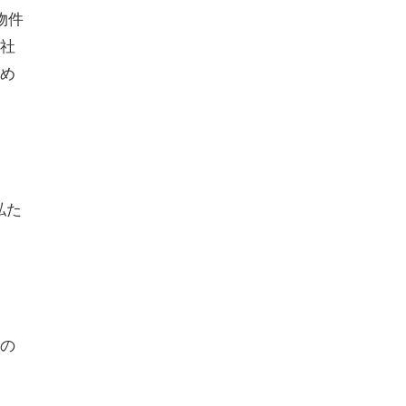
物件
社
め
私た
の