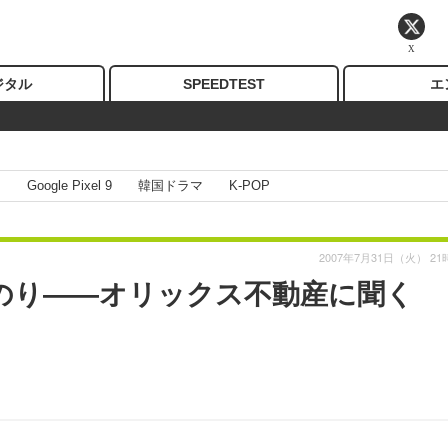
X
ジタル
SPEEDTEST
エ
I
Google Pixel 9
韓国ドラマ
K-POP
2007年7月31日（火） 21
での道のり——オリックス不動産に聞く