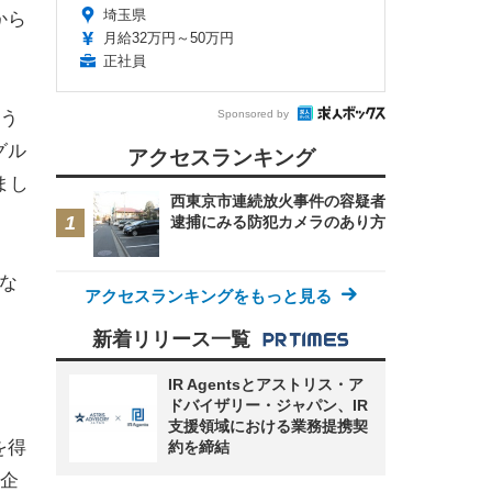
埼玉県
から
月給32万円～50万円
正社員
Sponsored by
使う
グル
アクセスランキング
まし
西東京市連続放火事件の容疑者
逮捕にみる防犯カメラのあり方
にな
アクセスランキングをもっと見る
新着リリース一覧
IR Agentsとアストリス・ア
ドバイザリー・ジャパン、IR
支援領域における業務提携契
を得
約を締結
企