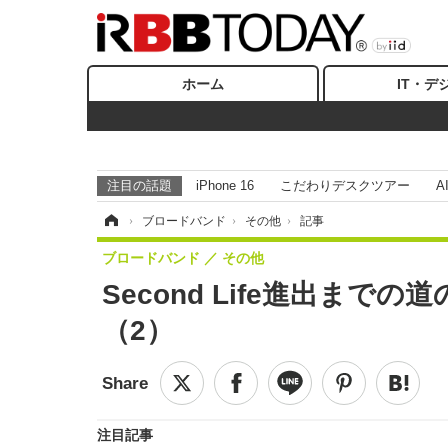
ホーム
IT・デ
注目の話題
iPhone 16
こだわりデスクツアー
A
ホーム
›
ブロードバンド
›
その他
›
記事
ブロードバンド
その他
Second Life進出ま
（2）
注目記事