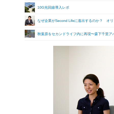
10G光回線導入レポ
なぜ企業がSecond Lifeに進出するのか？ 
秋葉原をセカンドライフ内に再現〜森下千里ア