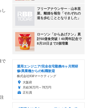
フリーアナウンサー・山本里
っし
菜、離婚を報告「それぞれの
道を歩むこととなりました」
ローソン「からあげクン」累
計50億食突破！40周年記念で
8月10日まで2個増量
誰で
運用エンジニア/完全在宅勤務/6ヶ月間研
修/異業種からの転職歓迎
株式会社KMマーケティング
大阪府
月給36万円～78万円
正社員
り注