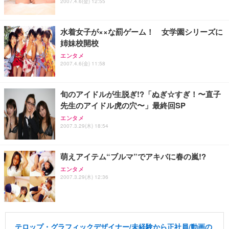
ュラー 200枚入【Amazon.co.jp限定】
2007.4.6(金) 12:55
ス圧無段階昇降 360度回転 キャスター付き コンパク
グモニター QD 24.5インチ 1ms FHD 量子ドット 残
ト 幅52×奥行58.5×高さ84～96cm テレワーク 在宅
像低減 (3年保証 | 輝点保証 | 日本メーカー)
￥3,731
￥4,139
￥34,980
勤務 ブラック
水着女子が××な罰ゲーム！ 女学園シリーズに
姉妹校開校
エンタメ
2007.4.6(金) 11:58
旬のアイドルが生脱ぎ!?「ぬぎ☆すぎ！〜直子
先生のアイドル虎の穴〜」最終回SP
エンタメ
2007.3.29(木) 18:54
萌えアイテム“ブルマ”でアキバに春の嵐!?
エンタメ
2007.3.29(木) 12:36
テロップ・グラフィックデザイナー/未経験から正社員/動画の