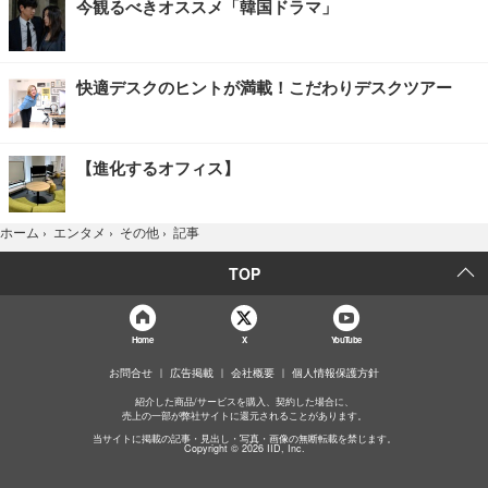
今観るべきオススメ「韓国ドラマ」
快適デスクのヒントが満載！こだわりデスクツアー
【進化するオフィス】
記事
ホーム
›
エンタメ
›
その他
›
TOP
Home
X
YouTube
お問合せ
広告掲載
会社概要
個人情報保護方針
紹介した商品/サービスを購入、契約した場合に、
売上の一部が弊社サイトに還元されることがあります。
当サイトに掲載の記事・見出し・写真・画像の無断転載を禁じます。
Copyright © 2026 IID, Inc.