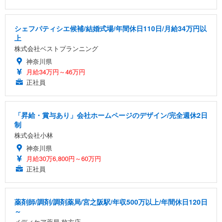
シェフパティシエ候補/結婚式場/年間休日110日/月給34万円以
上
株式会社ベストプランニング
神奈川県
月給34万円～46万円
正社員
「昇給・賞与あり」会社ホームページのデザイン/完全週休2日
制
株式会社小林
神奈川県
月給30万6,800円～60万円
正社員
薬剤師/調剤/調剤薬局/宮之阪駅/年収500万以上/年間休日120日
～
メディケア薬局 枚方店