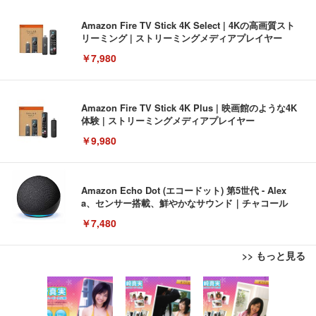
Amazon Fire TV Stick 4K Select | 4Kの高画質スト
リーミング | ストリーミングメディアプレイヤー
￥7,980
Amazon Fire TV Stick 4K Plus | 映画館のような4K
体験 | ストリーミングメディアプレイヤー
￥9,980
Amazon Echo Dot (エコードット) 第5世代 - Alex
a、センサー搭載、鮮やかなサウンド｜チャコール
￥7,480
>> もっと見る
[EdoErgo] オフィスチェア 椅子 テレワーク 疲れな
EIZO ビジネス向けプレミアムモニター | FlexScan
Amazonベーシック ペットシーツ 薄型 レギュラー 1
い 跳ね上げ式アームレスト コンパクト 約105度ロッ
EV3240X-WT | 31.5型4K UHD・USB Type-C・ホワ
回使い捨て 無香料 ホワイト 300枚
キング pc 事務椅子 360度回転 座面昇降 強化ナイロ
イト