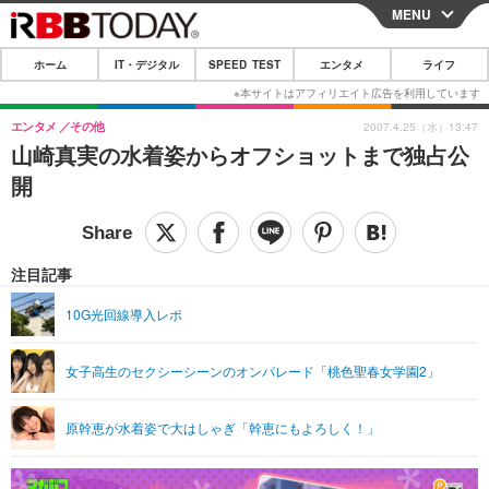
MENU
CLOSE
ホーム
IT・デジタル
SPEED TEST
エンタメ
ライフ
ホーム
IT・デジタル
エンタメ
その他
2007.4.25（水）13:47
山崎真実の水着姿からオフショットまで独占公
IT・デジタルTOP
スマートフォン
SPEED TEST
開
ネタ
ガジェット・ツール
エンタメ
ショッピング
その他
エンタメTOP
映画・ドラマ
ライフ
注目記事
韓流・K-POP
韓国・芸能
ライフTOP
グルメ
リリース一覧
10G光回線導入レポ
音楽
スポーツ
ペット
ショッピング
プッシュ通知の停止方法
女子高生のセクシーシーンのオンパレード「桃色聖春女学園2」
グラビア
ブログ
その他
ショッピング
その他
原幹恵が水着姿で大はしゃぎ「幹恵にもよろしく！」