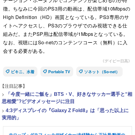
テーション・ポータブルでコンテンツが楽しめるのが特
徴。ちなみに今回のPS3用の動画は、配信帯域10Mbpsの
High Definition（HD）画質となっている。PS3専用のサ
イトへアクセスし、PS3のブラウザでのみ視聴できる仕
組みだ。またPSP用は配信帯域が1Mbpsとなっている。
なお、視聴にはSo-netのコンテンツコース（無料）に入
会する必要がある。
《デイビー日高》
ビキニ、水着
Portable TV
ソネット（So-net）
【注目記事】
>
「今度一緒にご飯を」BTS・V、好きなサッカー選手と“相
思相愛”?ビデオメッセージに注目
>
4:3ディスプレイの『Galaxy Z Fold8』は「思った以上に
実用的」
テロップ・グラフィックデザイナー/未経験から正社員/動画の