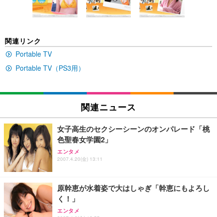
ン樹脂ベース 通気性メッシュ 在宅ワーク H-WY01
￥3,373
￥5,699
￥105,595
(黒網+黒枠+黒足)
EIZO ビジネス向けプレミアムモニター | FlexScan
SIHOO B100 オフィスチェア／デスクチェア メッシ
Amazonベーシック ペットシーツ 厚型 ワイド 42枚
関連リンク
EV2740X-WT | 27.0型4K UHD・USB Type-C・ホワ
ュチェア 人間工学 疲れない ブラック
x2袋(84枚) ホワイト(吸収面:ライトブルー)
イト
Portable TV
￥27,999
￥3,234
￥109,572
Portable TV（PS3用）
Sezlife オフィスチェア デスクチェア 疲れない テレ
【純正品】27"ゲーミングモニター DualSense 充電
ネオ・ルーライフ ネオ・オムツ L 中型犬用 26枚入
ワーク チェア 強化バックレスト 30度ロッキング機
フック付き（CFI-ZDM1J）
り 単品
関連ニュース
能 人間工学 椅子 腰サポート 90度跳ね上げ式アーム
レスト 3Dヘッドレスト ハンガー付き 高反発クッシ
￥49,979
￥1,800
￥7,680
ョン PCチェア 通気性メッシュ ゲーミング/勉強/事
女子高生のセクシーシーンのオンパレード「桃
務用 おしゃれ パソコンチェア (ブラック)
色聖春女学園2」
Sezlife オフィスチェア デスクチェア 疲れない テレ
【整備済み品】Dell E2724HS 27インチ 液晶モニタ
Smart Basic(スマートベーシック) 【Amazon.co.jp
エンタメ
ワーク チェア 強化バックレスト 30度ロッキング機
ー フルHD（1920×1080）VA 非光沢 HDMI/DisplayP
限定】 Smart Basic アイリスオーヤマ ペットシーツ
2007.4.20(金) 13:11
能 人間工学 椅子 腰サポート 90度跳ね上げ式アーム
ort/VGA スピーカー内蔵 高さ調整 スイベル VESA対
超厚型 お徳用 ワイド 100枚入 (x 1) (ケース販売)
レスト 3Dヘッドレスト ハンガー付き 高反発クッシ
応 ComfortView ビジネス向け
￥7,680
￥15,800
￥3,670
ョン PCチェア 通気性メッシュ ゲーミング/勉強/事
原幹恵が水着姿で大はしゃぎ「幹恵にもよろし
務用 おしゃれ パソコンチェア (ホワイト)
く！」
ANDWINT オフィスチェア デスクチェア 肘なし メ
【MiniLED/24.5inch/280Hz/FHD】GRAPHT THE S
アイリスオーヤマ ペットシーツ 超厚型 お徳用 レギ
エンタメ
ッシュ 通気性 ランバーサポート付き 腰サポート ガ
HOOTER Gaming Monitor 24” Essential ゲーミン