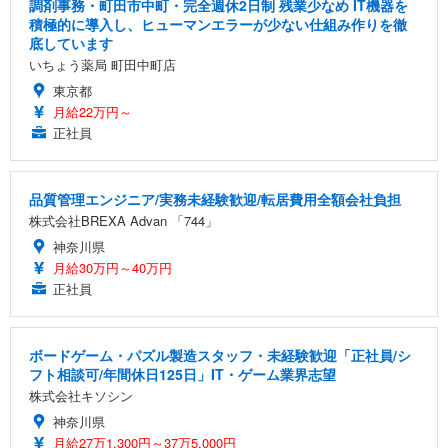
ワーク チェア 強化バックレスト 30度ロッキング機
調剤事務・町田市中町・完全週休2日制 残業少なめ IT機器を
フック付き（CFI-ZDM1J）
り 単品
能 人間工学 椅子 腰サポート 90度跳ね上げ式アーム
積極的に導入し、ヒューマンエラーが少ない仕組み作りを徹
レスト 3Dヘッドレスト ハンガー付き 高反発クッシ
￥49,979
￥1,800
底しています
￥7,680
ョン PCチェア 通気性メッシュ ゲーミング/勉強/事
いちょう薬局 町田中町店
務用 おしゃれ パソコンチェア (ブラック)
東京都
Sezlife オフィスチェア デスクチェア 疲れない テレ
【整備済み品】Dell E2724HS 27インチ 液晶モニタ
Smart Basic(スマートベーシック) 【Amazon.co.jp
月給22万円～
ワーク チェア 強化バックレスト 30度ロッキング機
ー フルHD（1920×1080）VA 非光沢 HDMI/DisplayP
限定】 Smart Basic アイリスオーヤマ ペットシーツ
正社員
能 人間工学 椅子 腰サポート 90度跳ね上げ式アーム
ort/VGA スピーカー内蔵 高さ調整 スイベル VESA対
超厚型 お徳用 ワイド 100枚入 (x 1) (ケース販売)
レスト 3Dヘッドレスト ハンガー付き 高反発クッシ
応 ComfortView ビジネス向け
￥7,680
￥15,800
￥3,670
ョン PCチェア 通気性メッシュ ゲーミング/勉強/事
務用 おしゃれ パソコンチェア (ホワイト)
品質管理エンジニア/実務未経験歓迎/転居費用全額会社負担
ANDWINT オフィスチェア デスクチェア 肘なし メ
【MiniLED/24.5inch/280Hz/FHD】GRAPHT THE S
株式会社BREXA Advan 「744」
アイリスオーヤマ ペットシーツ 超厚型 お徳用 レギ
ッシュ 通気性 ランバーサポート付き 腰サポート ガ
HOOTER Gaming Monitor 24” Essential ゲーミン
ュラー 200枚入【Amazon.co.jp限定】
神奈川県
ス圧無段階昇降 360度回転 キャスター付き コンパク
グモニター QD 24.5インチ 1ms FHD 量子ドット 残
月給30万円～40万円
ト 幅52×奥行58.5×高さ84～96cm テレワーク 在宅
像低減 (3年保証 | 輝点保証 | 日本メーカー)
￥3,731
￥4,139
￥34,980
正社員
勤務 ブラック
ボードゲーム・パズル製造スタッフ・未経験歓迎「正社員/シ
フト相談可/年間休日125日」IT・ゲーム業界志望
株式会社キソシン
神奈川県
月給27万1,300円～37万5,000円