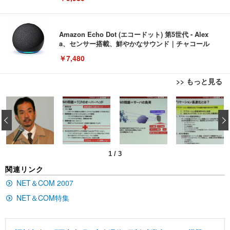
Amazon Echo Dot (エコードット) 第5世代 - Alex
a、センサー搭載、鮮やかなサウンド｜チャコール
￥7,480
>> もっと見る
[EdoErgo] オフィスチェア 椅子 テレワーク 疲れな
EIZO ビジネス向けプレミアムモニター | FlexScan
Amazonベーシック ペットシーツ 薄型 レギュラー 1
い 跳ね上げ式アームレスト コンパクト 約105度ロッ
EV3240X-WT | 31.5型4K UHD・USB Type-C・ホワ
‹
回使い捨て 無香料 ホワイト 300枚
キング pc 事務椅子 360度回転 座面昇降 強化ナイロ
イト
ン樹脂ベース 通気性メッシュ 在宅ワーク H-WY01
￥3,373
￥5,699
￥105,595
(黒網+黒枠+黒足)
1
/
3
EIZO ビジネス向けプレミアムモニター | FlexScan
SIHOO B100 オフィスチェア／デスクチェア メッシ
Amazonベーシック ペットシーツ 厚型 ワイド 42枚
関連リンク
EV2740X-WT | 27.0型4K UHD・USB Type-C・ホワ
ュチェア 人間工学 疲れない ブラック
x2袋(84枚) ホワイト(吸収面:ライトブルー)
イト
NET＆COM 2007
￥27,999
￥3,234
￥109,572
NET＆COM特集
Sezlife オフィスチェア デスクチェア 疲れない テレ
【純正品】27"ゲーミングモニター DualSense 充電
ネオ・ルーライフ ネオ・オムツ L 中型犬用 26枚入