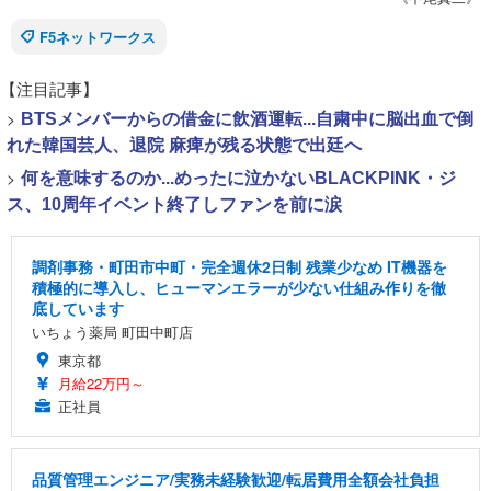
F5ネットワークス
【注目記事】
>
BTSメンバーからの借金に飲酒運転...自粛中に脳出血で倒
れた韓国芸人、退院 麻痺が残る状態で出廷へ
>
何を意味するのか...めったに泣かないBLACKPINK・ジ
ス、10周年イベント終了しファンを前に涙
調剤事務・町田市中町・完全週休2日制 残業少なめ IT機器を
積極的に導入し、ヒューマンエラーが少ない仕組み作りを徹
底しています
いちょう薬局 町田中町店
東京都
月給22万円～
正社員
品質管理エンジニア/実務未経験歓迎/転居費用全額会社負担