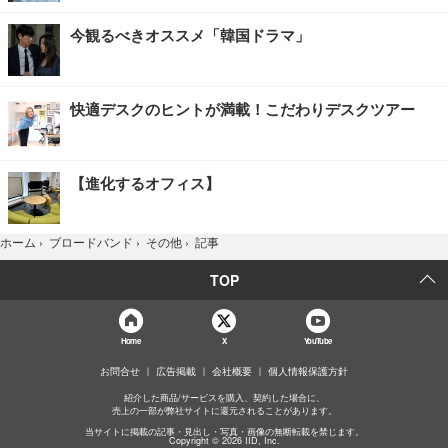
今観るべきオススメ「韓国ドラマ」
快適デスクのヒントが満載！こだわりデスクツアー
【進化するオフィス】
記事
ホーム
›
ブロードバンド
›
その他
›
TOP
Home
X
YouTube
お問合せ
広告掲載
会社概要
個人情報保護方針
紹介した商品/サービスを購入、契約した場合に、
売上の一部が弊社サイトに還元されることがあります。
当サイトに掲載の記事・見出し・写真・画像の無断転載を禁じます。
Copyright © 2026 IID, Inc.