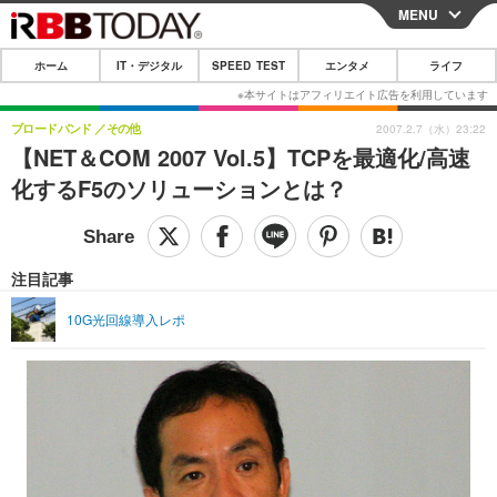
MENU
CLOSE
ホーム
IT・デジタル
SPEED TEST
エンタメ
ライフ
ホーム
IT・デジタル
ブロードバンド
その他
2007.2.7（水）23:22
【NET＆COM 2007 Vol.5】TCPを最適化/高速
IT・デジタルTOP
スマートフォン
SPEED TEST
化するF5のソリューションとは？
ネタ
ガジェット・ツール
エンタメ
ショッピング
その他
エンタメTOP
映画・ドラマ
ライフ
注目記事
韓流・K-POP
韓国・芸能
ライフTOP
グルメ
リリース一覧
10G光回線導入レポ
音楽
スポーツ
ペット
ショッピング
プッシュ通知の停止方法
グラビア
ブログ
その他
ショッピング
その他