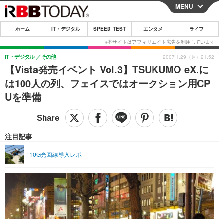
MENU
CLOSE
ホーム
IT・デジタル
SPEED TEST
エンタメ
ライフ
ホーム
IT・デジタル
IT・デジタル
その他
2007.1.29（月）21:52
【Vista発売イベント Vol.3】TSUKUMO eX.に
IT・デジタルTOP
スマートフォン
SPEED TEST
は100人の列、フェイスではオークション用CP
ネタ
ガジェット・ツール
Uを準備
エンタメ
ショッピング
その他
エンタメTOP
映画・ドラマ
ライフ
韓流・K-POP
韓国・芸能
注目記事
ライフTOP
グルメ
リリース一覧
音楽
スポーツ
10G光回線導入レポ
ペット
ショッピング
プッシュ通知の停止方法
グラビア
ブログ
その他
ショッピング
その他