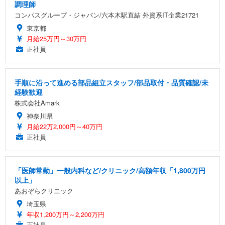
調理師
能 人間工学 椅子 腰サポート 90度跳ね上げ式アーム
ort/VGA スピーカー内蔵 高さ調整 スイベル VESA対
超厚型 お徳用 ワイド 100枚入 (x 1) (ケース販売)
コンパスグループ・ジャパン/六本木駅直結 外資系IT企業21721
レスト 3Dヘッドレスト ハンガー付き 高反発クッシ
応 ComfortView ビジネス向け
￥7,680
￥15,800
￥3,670
ョン PCチェア 通気性メッシュ ゲーミング/勉強/事
東京都
務用 おしゃれ パソコンチェア (ホワイト)
月給25万円～30万円
ANDWINT オフィスチェア デスクチェア 肘なし メ
【MiniLED/24.5inch/280Hz/FHD】GRAPHT THE S
正社員
アイリスオーヤマ ペットシーツ 超厚型 お徳用 レギ
ッシュ 通気性 ランバーサポート付き 腰サポート ガ
HOOTER Gaming Monitor 24” Essential ゲーミン
ュラー 200枚入【Amazon.co.jp限定】
ス圧無段階昇降 360度回転 キャスター付き コンパク
グモニター QD 24.5インチ 1ms FHD 量子ドット 残
ト 幅52×奥行58.5×高さ84～96cm テレワーク 在宅
像低減 (3年保証 | 輝点保証 | 日本メーカー)
￥3,731
￥4,139
￥34,980
手順に沿って進める部品組立スタッフ/部品取付・品質確認/未
勤務 ブラック
経験歓迎
株式会社Amark
神奈川県
月給22万2,000円～40万円
正社員
「医師常勤」一般内科など/クリニック/高額年収「1,800万円
以上」
あおぞらクリニック
埼玉県
年収1,200万円～2,200万円
正社員