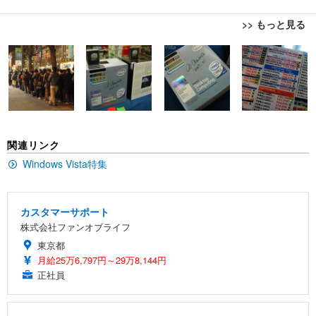
>> もっと見る
[EdoErgo] オフィスチェア 椅子 テレワーク 疲れな
EIZO ビジネス向けプレミアムモニター | FlexScan
Amazonベーシック ペットシーツ 薄型 レギュラー 1
い 跳ね上げ式アームレスト コンパクト 約105度ロッ
EV3240X-WT | 31.5型4K UHD・USB Type-C・ホワ
回使い捨て 無香料 ホワイト 300枚
キング pc 事務椅子 360度回転 座面昇降 強化ナイロ
イト
ン樹脂ベース 通気性メッシュ 在宅ワーク H-WY01
￥3,373
￥5,699
￥105,595
(黒網+黒枠+黒足)
EIZO ビジネス向けプレミアムモニター | FlexScan
SIHOO B100 オフィスチェア／デスクチェア メッシ
Amazonベーシック ペットシーツ 厚型 ワイド 42枚
関連リンク
EV2740X-WT | 27.0型4K UHD・USB Type-C・ホワ
ュチェア 人間工学 疲れない ブラック
x2袋(84枚) ホワイト(吸収面:ライトブルー)
イト
Windows Vista特集
￥27,999
￥3,234
￥109,572
カスタマーサポート
Sezlife オフィスチェア デスクチェア 疲れない テレ
【純正品】27"ゲーミングモニター DualSense 充電
ネオ・ルーライフ ネオ・オムツ L 中型犬用 26枚入
株式会社ファンオブライフ
ワーク チェア 強化バックレスト 30度ロッキング機
フック付き（CFI-ZDM1J）
り 単品
能 人間工学 椅子 腰サポート 90度跳ね上げ式アーム
東京都
レスト 3Dヘッドレスト ハンガー付き 高反発クッシ
￥49,979
￥1,800
月給25万6,797円～29万8,144円
￥7,680
ョン PCチェア 通気性メッシュ ゲーミング/勉強/事
正社員
務用 おしゃれ パソコンチェア (ブラック)
Sezlife オフィスチェア デスクチェア 疲れない テレ
【整備済み品】Dell E2724HS 27インチ 液晶モニタ
Smart Basic(スマートベーシック) 【Amazon.co.jp
ワーク チェア 強化バックレスト 30度ロッキング機
ー フルHD（1920×1080）VA 非光沢 HDMI/DisplayP
限定】 Smart Basic アイリスオーヤマ ペットシーツ