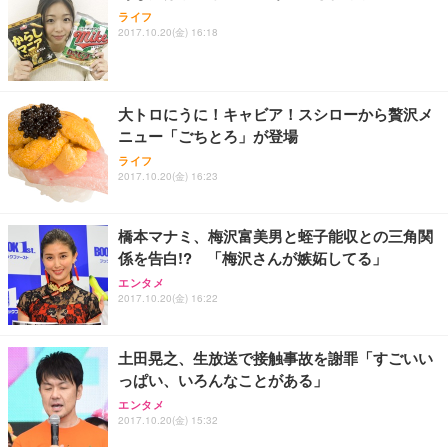
ライフ
2017.10.20(金) 16:18
大トロにうに！キャビア！スシローから贅沢メ
ニュー「ごちとろ」が登場
ライフ
2017.10.20(金) 16:23
橋本マナミ、梅沢富美男と蛭子能収との三角関
係を告白!? 「梅沢さんが嫉妬してる」
エンタメ
2017.10.20(金) 16:22
土田晃之、生放送で接触事故を謝罪「すごいい
っぱい、いろんなことがある」
エンタメ
2017.10.20(金) 15:32