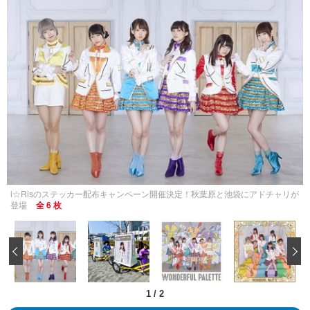
i☆Risのステッカー配布キャンペーン開催決定！秋葉原と池袋にアドチャリが
登場
全 6 枚
‹
1
/
2