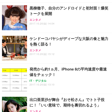
黒柳徹子、自分のアンドロイドと初対面！爆笑
トークを展開
エンタメ
2017.10.20(金) 14:04
ケンドーコバヤシがディープな大阪の食と魅力
を熱く語る！
エンタメ
2017.10.20(金) 15:12
発売から約1ヵ月、iPhone 8の平均速度や最速
値をチェック！
IT・デジタル
2017.10.20(金) 13:10
出口亜里沙が舞台『おそ松さん』でトト子役
に！「いい意味で、期待を裏切れるよう」
エンタメ