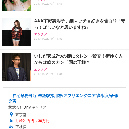
2017.10.20(金) 11:40
AAA宇野実彩子、細マッチョ好きを告白!?「守
ってほしいなと思いますね」
エンタメ
2017.10.20(金) 11:32
いしだ壱成7つの掟にタレント賛否！街ゆく人
からは総スカン「国の王様？」
エンタメ
2017.10.20(金) 11:38
「在宅勤務可!」未経験採用枠/アプリエンジニア/高収入/研修
充実
株式会社DYMキャリア
東京都
月給21万円～30万円
正社員