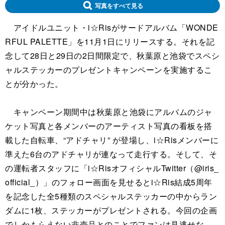
写真をすべて見る
アイドルユニット・i☆Risがサードアルバム「WONDE
RFUL PALETTE」を11月1日にリリースする。それを記
念して28日と29日の2日間限定で、秋葉原と池袋でスペシ
ャルステッカーのプレゼントキャンペーンを実施するこ
とが分かった。
キャンペーン期間中は秋葉原と池袋にアルバムのジャ
ケット写真と各メンバーのアーティスト写真の看板を搭
載した自転車、“アドチャリ” が登場し、i☆Risメンバーに
準えた6台のアドチャリが連なって走行する。そして、そ
の運転者スタッフに「i☆RisオフィシャルTwitter（@iris_
official_）」のフォロー画面を見せるとi☆Ris結成5周年
を記念した全5種類のスペシャルステッカーの中からラン
ダムに1枚、ステッカーがプレゼントされる。今回の企画
でしかもらえない非売品とのことでファンは見逃せな