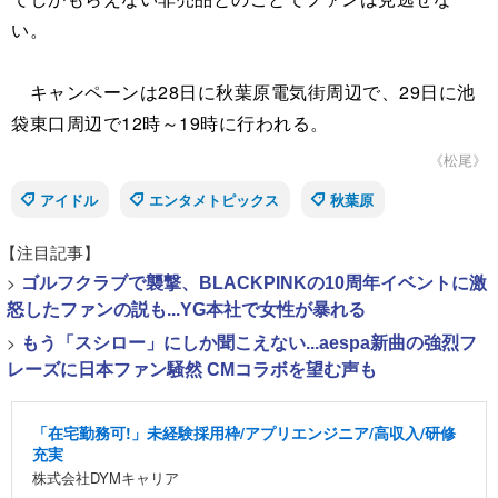
い。
キャンペーンは28日に秋葉原電気街周辺で、29日に池
袋東口周辺で12時～19時に行われる。
《松尾》
アイドル
エンタメトピックス
秋葉原
【注目記事】
>
ゴルフクラブで襲撃、BLACKPINKの10周年イベントに激
怒したファンの説も...YG本社で女性が暴れる
>
もう「スシロー」にしか聞こえない...aespa新曲の強烈フ
レーズに日本ファン騒然 CMコラボを望む声も
「在宅勤務可!」未経験採用枠/アプリエンジニア/高収入/研修
充実
株式会社DYMキャリア