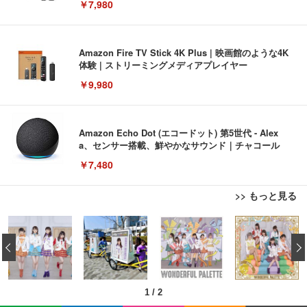
￥7,980
Amazon Fire TV Stick 4K Plus | 映画館のような4K
体験 | ストリーミングメディアプレイヤー
￥9,980
Amazon Echo Dot (エコードット) 第5世代 - Alex
a、センサー搭載、鮮やかなサウンド｜チャコール
￥7,480
>> もっと見る
[EdoErgo] オフィスチェア 椅子 テレワーク 疲れな
EIZO ビジネス向けプレミアムモニター | FlexScan
Amazonベーシック ペットシーツ 薄型 レギュラー 1
い 跳ね上げ式アームレスト コンパクト 約105度ロッ
EV3240X-WT | 31.5型4K UHD・USB Type-C・ホワ
‹
回使い捨て 無香料 ホワイト 300枚
キング pc 事務椅子 360度回転 座面昇降 強化ナイロ
イト
ン樹脂ベース 通気性メッシュ 在宅ワーク H-WY01
￥3,373
￥5,699
￥105,595
(黒網+黒枠+黒足)
1
/
2
EIZO ビジネス向けプレミアムモニター | FlexScan