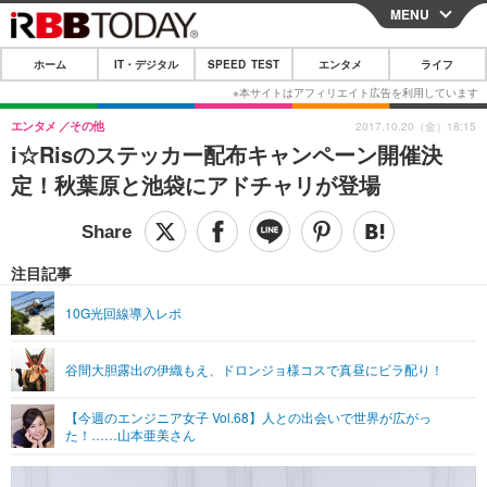
MENU
CLOSE
ホーム
IT・デジタル
SPEED TEST
エンタメ
ライフ
ホーム
IT・デジタル
エンタメ
その他
2017.10.20（金）18:15
i☆Risのステッカー配布キャンペーン開催決
IT・デジタルTOP
スマートフォン
SPEED TEST
定！秋葉原と池袋にアドチャリが登場
ネタ
ガジェット・ツール
エンタメ
ショッピング
その他
エンタメTOP
映画・ドラマ
ライフ
注目記事
韓流・K-POP
韓国・芸能
ライフTOP
グルメ
リリース一覧
10G光回線導入レポ
音楽
スポーツ
ペット
ショッピング
プッシュ通知の停止方法
谷間大胆露出の伊織もえ、ドロンジョ様コスで真昼にビラ配り！
グラビア
ブログ
その他
【今週のエンジニア女子 Vol.68】人との出会いで世界が広がっ
ショッピング
その他
た！……山本亜美さん