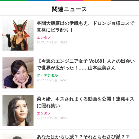
SIHOO B100 オフィスチェア／デスクチェア メッシ
Amazonベーシック ペットシーツ 厚型 ワイド 42枚
EV2740X-WT | 27.0型4K UHD・USB Type-C・ホワ
ュチェア 人間工学 疲れない ブラック
x2袋(84枚) ホワイト(吸収面:ライトブルー)
関連ニュース
イト
￥27,999
￥3,234
￥109,572
谷間大胆露出の伊織もえ、ドロンジョ様コスで
真昼にビラ配り！
Sezlife オフィスチェア デスクチェア 疲れない テレ
【純正品】27"ゲーミングモニター DualSense 充電
ネオ・ルーライフ ネオ・オムツ L 中型犬用 26枚入
エンタメ
ワーク チェア 強化バックレスト 30度ロッキング機
2017.10.19(木) 15:22
フック付き（CFI-ZDM1J）
り 単品
能 人間工学 椅子 腰サポート 90度跳ね上げ式アーム
レスト 3Dヘッドレスト ハンガー付き 高反発クッシ
￥49,979
￥1,800
￥7,680
ョン PCチェア 通気性メッシュ ゲーミング/勉強/事
【今週のエンジニア女子 Vol.68】人との出会い
務用 おしゃれ パソコンチェア (ブラック)
で世界が広がった！……山本亜美さん
Sezlife オフィスチェア デスクチェア 疲れない テレ
【整備済み品】Dell E2724HS 27インチ 液晶モニタ
Smart Basic(スマートベーシック) 【Amazon.co.jp
IT・デジタル
ワーク チェア 強化バックレスト 30度ロッキング機
ー フルHD（1920×1080）VA 非光沢 HDMI/DisplayP
限定】 Smart Basic アイリスオーヤマ ペットシーツ
2017.10.20(金) 14:45
能 人間工学 椅子 腰サポート 90度跳ね上げ式アーム
ort/VGA スピーカー内蔵 高さ調整 スイベル VESA対
超厚型 お徳用 ワイド 100枚入 (x 1) (ケース販売)
レスト 3Dヘッドレスト ハンガー付き 高反発クッシ
応 ComfortView ビジネス向け
￥7,680
￥15,800
￥3,670
ョン PCチェア 通気性メッシュ ゲーミング/勉強/事
菜々緒、キスされまくる動画を公開！連発キス
務用 おしゃれ パソコンチェア (ホワイト)
に照れ笑い
ANDWINT オフィスチェア デスクチェア 肘なし メ
【MiniLED/24.5inch/280Hz/FHD】GRAPHT THE S
アイリスオーヤマ ペットシーツ 超厚型 お徳用 レギ
ッシュ 通気性 ランバーサポート付き 腰サポート ガ
HOOTER Gaming Monitor 24” Essential ゲーミン
エンタメ
ュラー 200枚入【Amazon.co.jp限定】
ス圧無段階昇降 360度回転 キャスター付き コンパク
グモニター QD 24.5インチ 1ms FHD 量子ドット 残
2017.10.19(木) 18:59
ト 幅52×奥行58.5×高さ84～96cm テレワーク 在宅
像低減 (3年保証 | 輝点保証 | 日本メーカー)
￥3,731
￥4,139
￥34,980
勤務 ブラック
あなたはからし派？？それともわさび派？？