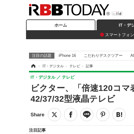
ホーム
IT・デ
スマートフォ
注目の話題
iPhone 16
こだわりデスクツアー
A
ホーム
›
IT・デジタル
›
テレビ
›
記事
IT・デジタル
テレビ
ビクター、「倍速120コ
42/37/32型液晶テレビ
注目記事