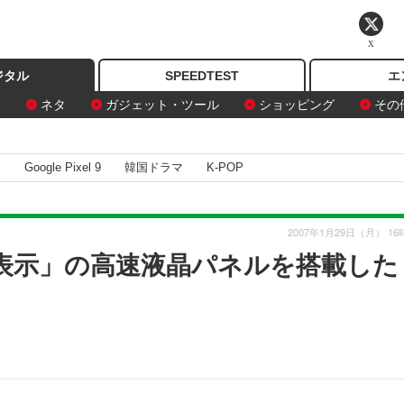
X
ジタル
SPEEDTEST
エ
ン
ネタ
ガジェット・ツール
ショッピング
その
I
Google Pixel 9
韓国ドラマ
K-POP
2007年1月29日（月） 16
マ表示」の高速液晶パネルを搭載した