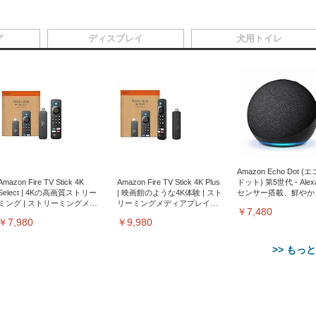
ア
ディスプレイ
犬用トイレ
Amazon Echo Dot (
Amazon Fire TV Stick 4K
Amazon Fire TV Stick 4K Plus
ドット) 第5世代 - Ale
Select | 4Kの高画質ストリー
| 映画館のような4K体験 | スト
センサー搭載、鮮やか
ミング | ストリーミングメデ
リーミングメディアプレイヤ
サウンド｜チャコール
￥7,480
ィアプレイヤー
ー
￥7,980
￥9,980
>> もっ