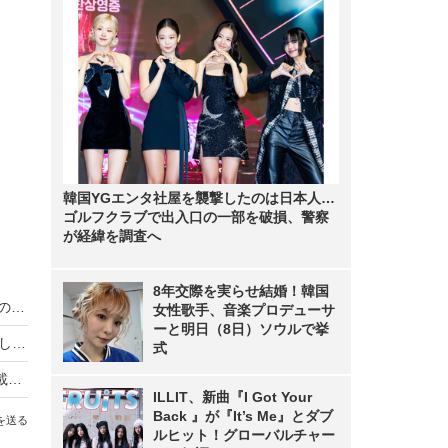
韓国YGエンタ社屋を襲撃したのは日本人…
ゴルフクラブで出入口の一部を破損、警察
が経緯を調査へ
8年交際を実らせ結婚！韓国
JVC、タフ性能・無線LAN搭載で手のひらサイズの「スポーツカム」……スマホ連携
女性歌手、音楽プロデューサ
ーと明日（8日）ソウルで挙
JVCケンウッド、ウッドコーンスピーカーを採用し音場表現を追求したオーディオシステム
式
【ビデオニュース】国内初！ Wi-Fi Direct機能搭載のJVCビデオカメラ「エブリオ」はどう使う？
ILLIT、新曲『I Got Your
Back 』が『It’s Me』とダブ
を送る
ルヒット！グローバルチャー