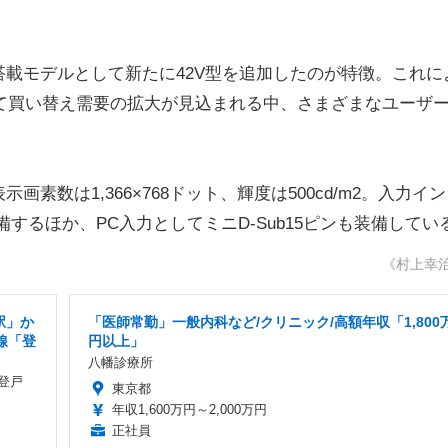
載モデルとして新たに42V型を追加したのが特徴。これに
けて買い替え需要の拡大が見込まれる中、さまざまなユーザ
数は1,366×768ドット、輝度は500cd/m2。入力イ
備するほか、PC入力としてミニD-Sub15ピンも装備してい
《村上幸
駅」か
「医師常勤」一般内科など/クリニック/高額年収「1,800
線「登
円以上」
八幡診療所
登戸
東京都
年収1,600万円～2,000万円
正社員