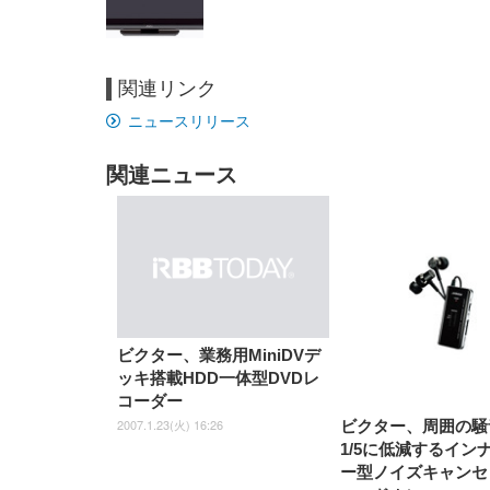
関連リンク
EIZO ビジネス向けプレミア
EIZO ビジネス向けプレミア
【純
[EdoErgo] オフィスチェア 椅
Amazonベーシック ペットシ
SIHOO B100 オフィスチェア
Amazonベーシック ペットシ
ムモニター | FlexScan
ムモニター | FlexScan
ニタ
ニュースリリース
子 テレワーク 疲れない 跳ね
ーツ 薄型 レギュラー 1回使い
／デスクチェア メッシュチェ
ーツ 厚型 ワイド 42枚x2袋(84
EV3240X-WT | 31.5型4K
EV2740X-WT | 27.0型4K
ク付
上げ式アームレスト コンパク
捨て 無香料 ホワイト 300枚
ア 人間工学 疲れない ブラッ
枚) ホワイト(吸収面:ライトブ
UHD・USB Type-C・ホワイ
UHD・USB Type-C・ホワイ
ト 約105度ロッキング pc 事務
￥105,595
￥109,572
ク
ルー)
￥4
ト
ト
関連ニュース
￥5,699
￥3,373
￥27,999
￥3,234
椅子 360度回転 座面昇降 強化
ナイロン樹脂ベース 通気性メ
ッシュ 在宅ワーク H-
WY01(黒網+黒枠+黒足)
ビクター、業務用MiniDVデ
ッキ搭載HDD一体型DVDレ
コーダー
2007.1.23(火) 16:26
ビクター、周囲の騒
1/5に低減するイン
ー型ノイズキャンセ