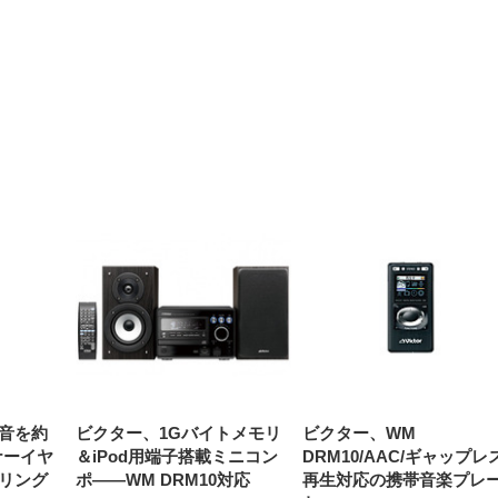
【整備済み品】Dell
【MiniLED/24.5inch/280Hz/
正品】27"ゲーミングモ
ANDWINT オフィスチ
アイリスオーヤマ ペ
Sezlife オフィスチェア デスク
ネオ・ルーライフ ネオ・オム
E2724HS 27インチ 液晶モ
Sezlife オフィスチェア デスク
Smart Basic(スマートベーシ
GRAPHT THE SHOOTER
ー DualSense 充電フッ
ア デスクチェア 肘なし
シーツ 超厚型 お徳用 
チェア 疲れない テレワーク
ツ L 中型犬用 26枚入り 単品
ニター フル
チェア 疲れない テレワーク
ック) 【Amazon.co.jp限定】
Gaming Monitor 24” Essential
き（CFI-ZDM1J）
ッシュ 通気性 ランバ
ュラー 200枚入
チェア 強化バックレスト 30
HD（1920×1080）VA 非光
チェア 強化バックレスト 30度
Smart Basic アイリスオーヤマ
ーミングモニター QD 24.5イ
ポート付き 腰サポート
【Amazon.co.jp限定】
￥1,800
￥15,800
￥34,980
9,979
度ロッキング機能 人間工学 椅
沢 HDMI/DisplayPort/VGA
ロッキング機能 人間工学 椅子
ペットシーツ 超厚型 お徳用
￥4,139
￥3,731
1ms FHD 量子ドット 残像低減
ス圧無段階昇降 360度
￥7,680
￥7,680
￥3,670
子 腰サポート 90度跳ね上げ
スピーカー内蔵 高さ調整 ス
腰サポート 90度跳ね上げ式ア
ワイド 100枚入 (x 1) (ケース
年保証 | 輝点保証 | 日本メーカ
転 キャスター付き コ
式アームレスト 3Dヘッドレス
イベル VESA対応
ームレスト 3Dヘッドレスト
販売)
クト 幅52×奥行58.5×
ト ハンガー付き 高反発クッシ
ComfortView ビジネス向け
ハンガー付き 高反発クッショ
84～96cm テレワーク
ョン PCチェア 通気性メッシ
ン PCチェア 通気性メッシュ
宅勤務 ブラック
ュ ゲーミング/勉強/事務用 お
ゲーミング/勉強/事務用 おし
しゃれ パソコンチェア (ブラ
ゃれ パソコンチェア (ホワイ
ック)
ト)
音を約
ビクター、1Gバイトメモリ
ビクター、WM
ナーイヤ
＆iPod用端子搭載ミニコン
DRM10/AAC/ギャップレ
リング
ポ——WM DRM10対応
再生対応の携帯音楽プレ