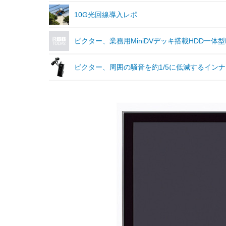
10G光回線導入レポ
ビクター、業務用MiniDVデッキ搭載HDD一体
ビクター、周囲の騒音を約1/5に低減するイン