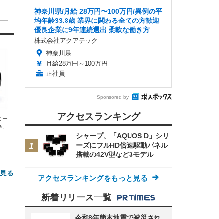
神奈川県/月給 28万円〜100万円/異例の平
均年齢33.8歳 業界に関わる全ての方歓迎
優良企業に9年連続選出 柔軟な働き方
株式会社アクアテック
神奈川県
月給28万円～100万円
正社員
Sponsored by
アクセスランキング
エコー
xa、
な
シャープ、「AQUOS D」シリ
ーズにフルHD倍速駆動パネル
搭載の42V型など3モデル
と見る
アクセスランキングをもっと見る
新着リリース一覧
令和8年熊本地震で被災され