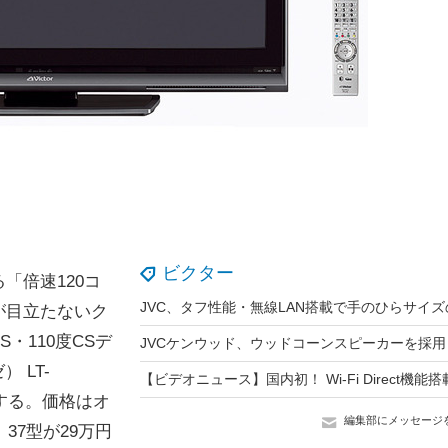
ビクター
「倍速120コ
が目立たないク
・110度CSデ
 LT-
発売する。価格はオ
編集部にメッセージ
37型が29万円