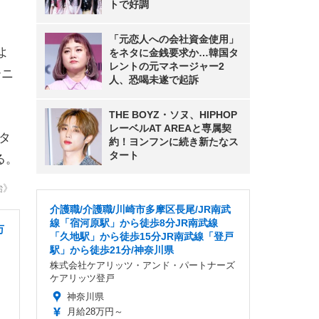
トで好調
「元恋人への会社資金使用」
よ
をネタに金銭要求か…韓国タ
レントの元マネージャー2
ーニ
人、恐喝未遂で起訴
THE BOYZ・ソヌ、HIPHOP
レーベルAT AREAと専属契
ンタ
約！ヨンフンに続き新たなス
タート
る。
治》
介護職/介護職/川崎市多摩区長尾/JR南武
線「宿河原駅」から徒歩8分JR南武線
万
「久地駅」から徒歩15分JR南武線「登戸
駅」から徒歩21分/神奈川県
株式会社ケアリッツ・アンド・パートナーズ
ケアリッツ登戸
神奈川県
月給28万円～