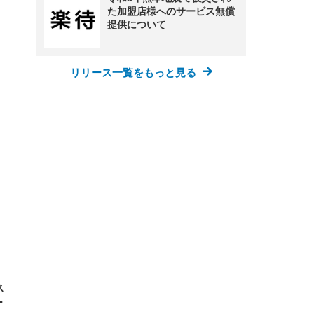
た加盟店様へのサービス無償
提供について
FHD】
ェ
ット
リリース一覧をもっと見る
 メ
レギ
 ゲ
ーサ
ンチ
 ガ
 (3
回
ー)
ンパ
高さ
 在
ス
ー