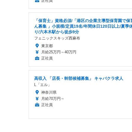
正社員
「保育士」資格必須/「港区の企業主導型保育園で保
ん募集 」小規模/定員19名/年間休日120日以上/夏季
り/六本木駅から徒歩9分
フェニックスキッズ西麻布
東京都
月給25万円～40万円
正社員
高収入 「店長・幹部候補募集」 キャバクラ求人
L「エル」
神奈川県
月給70万円～
正社員