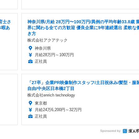
育士さ
神奈川県/月給 28万円〜100万円/異例の平均年齢33.8歳 
休暇あ
界に関わる全ての方歓迎 優良企業に9年連続選出 柔軟な
き方
株式会社アクアテック
神奈川県
月給28万円～100万円
正社員
「27卒」企業PR映像制作スタッフ/土日祝休み/髪型・服
自由/中央区日本橋2丁目
株式会社enrich technology
東京都
月給24万6,200円～32万円
正社員
Sponsored by