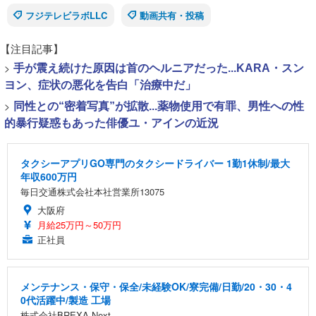
フジテレビラボLLC
動画共有・投稿
【注目記事】
>
手が震え続けた原因は首のヘルニアだった...KARA・スン
ヨン、症状の悪化を告白「治療中だ」
>
同性との“密着写真”が拡散...薬物使用で有罪、男性への性
的暴行疑惑もあった俳優ユ・アインの近況
タクシーアプリGO専門のタクシードライバー 1勤1休制/最大
年収600万円
毎日交通株式会社本社営業所13075
大阪府
月給25万円～50万円
正社員
メンテナンス・保守・保全/未経験OK/寮完備/日勤/20・30・4
0代活躍中/製造 工場
株式会社BREXA Next