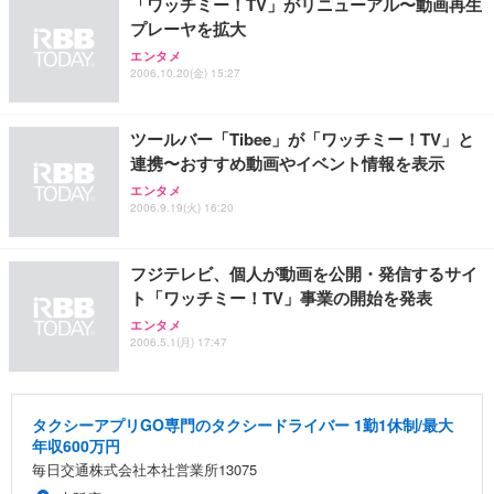
「ワッチミー！TV」がリニューアル〜動画再生
レスト 3Dヘッドレスト ハンガー付き 高反発クッシ
￥49,979
￥1,800
￥7,680
プレーヤを拡大
ョン PCチェア 通気性メッシュ ゲーミング/勉強/事
務用 おしゃれ パソコンチェア (ブラック)
エンタメ
2006.10.20(金) 15:27
Sezlife オフィスチェア デスクチェア 疲れない テレ
【整備済み品】Dell E2724HS 27インチ 液晶モニタ
Smart Basic(スマートベーシック) 【Amazon.co.jp
ワーク チェア 強化バックレスト 30度ロッキング機
ー フルHD（1920×1080）VA 非光沢 HDMI/DisplayP
限定】 Smart Basic アイリスオーヤマ ペットシーツ
能 人間工学 椅子 腰サポート 90度跳ね上げ式アーム
ort/VGA スピーカー内蔵 高さ調整 スイベル VESA対
超厚型 お徳用 ワイド 100枚入 (x 1) (ケース販売)
レスト 3Dヘッドレスト ハンガー付き 高反発クッシ
応 ComfortView ビジネス向け
ツールバー「Tibee」が「ワッチミー！TV」と
￥7,680
￥15,800
￥3,670
ョン PCチェア 通気性メッシュ ゲーミング/勉強/事
連携〜おすすめ動画やイベント情報を表示
務用 おしゃれ パソコンチェア (ホワイト)
エンタメ
ANDWINT オフィスチェア デスクチェア 肘なし メ
【MiniLED/24.5inch/280Hz/FHD】GRAPHT THE S
2006.9.19(火) 16:20
アイリスオーヤマ ペットシーツ 超厚型 お徳用 レギ
ッシュ 通気性 ランバーサポート付き 腰サポート ガ
HOOTER Gaming Monitor 24” Essential ゲーミン
ュラー 200枚入【Amazon.co.jp限定】
ス圧無段階昇降 360度回転 キャスター付き コンパク
グモニター QD 24.5インチ 1ms FHD 量子ドット 残
ト 幅52×奥行58.5×高さ84～96cm テレワーク 在宅
像低減 (3年保証 | 輝点保証 | 日本メーカー)
￥3,731
フジテレビ、個人が動画を公開・発信するサイ
￥4,139
￥34,980
勤務 ブラック
ト「ワッチミー！TV」事業の開始を発表
エンタメ
2006.5.1(月) 17:47
タクシーアプリGO専門のタクシードライバー 1勤1休制/最大
年収600万円
毎日交通株式会社本社営業所13075