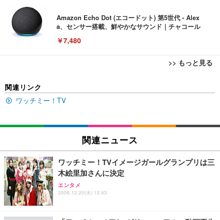
Amazon Echo Dot (エコードット) 第5世代 - Alex
a、センサー搭載、鮮やかなサウンド｜チャコール
￥7,480
>> もっと見る
[EdoErgo] オフィスチェア 椅子 テレワーク 疲れな
EIZO ビジネス向けプレミアムモニター | FlexScan
Amazonベーシック ペットシーツ 薄型 レギュラー 1
関連リンク
い 跳ね上げ式アームレスト コンパクト 約105度ロッ
EV3240X-WT | 31.5型4K UHD・USB Type-C・ホワ
回使い捨て 無香料 ホワイト 300枚
キング pc 事務椅子 360度回転 座面昇降 強化ナイロ
イト
ワッチミー！TV
ン樹脂ベース 通気性メッシュ 在宅ワーク H-WY01
￥3,373
￥5,699
￥105,595
(黒網+黒枠+黒足)
EIZO ビジネス向けプレミアムモニター | FlexScan
関連ニュース
SIHOO B100 オフィスチェア／デスクチェア メッシ
Amazonベーシック ペットシーツ 厚型 ワイド 42枚
EV2740X-WT | 27.0型4K UHD・USB Type-C・ホワ
ュチェア 人間工学 疲れない ブラック
x2袋(84枚) ホワイト(吸収面:ライトブルー)
イト
ワッチミー！TVイメージガールグランプリは三
￥27,999
￥3,234
￥109,572
木絵里加さんに決定
エンタメ
2006.12.20(水) 13:43
Sezlife オフィスチェア デスクチェア 疲れない テレ
【純正品】27"ゲーミングモニター DualSense 充電
ネオ・ルーライフ ネオ・オムツ L 中型犬用 26枚入
ワーク チェア 強化バックレスト 30度ロッキング機
フック付き（CFI-ZDM1J）
り 単品
能 人間工学 椅子 腰サポート 90度跳ね上げ式アーム