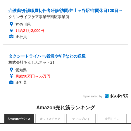
介護職/介護職員初任者研修/訪問/井土ヶ谷駅/年間休日120日～
クリンライフケア事業部南区事業所
神奈川県
月給21万2,000円
正社員
タクシードライバー/役員やVIPなどの送迎
株式会社あんしんネット21
愛知県
月給30万円～55万円
正社員
Sponsored by
Amazon売れ筋ランキング
Amazonデバイス
オフィスチェア
ディスプレイ
犬用トイレ