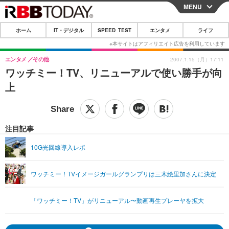
MENU
CLOSE
ホーム
IT・デジタル
SPEED TEST
エンタメ
ライフ
ホーム
IT・デジタル
エンタメ
その他
2007.1.15（月）17:11
ワッチミー！TV、リニューアルで使い勝手が向
IT・デジタルTOP
スマートフォン
SPEED TEST
上
ネタ
ガジェット・ツール
エンタメ
ショッピング
その他
エンタメTOP
映画・ドラマ
ライフ
注目記事
韓流・K-POP
韓国・芸能
ライフTOP
グルメ
リリース一覧
10G光回線導入レポ
音楽
スポーツ
ペット
ショッピング
プッシュ通知の停止方法
ワッチミー！TVイメージガールグランプリは三木絵里加さんに決定
グラビア
ブログ
その他
ショッピング
その他
「ワッチミー！TV」がリニューアル〜動画再生プレーヤを拡大