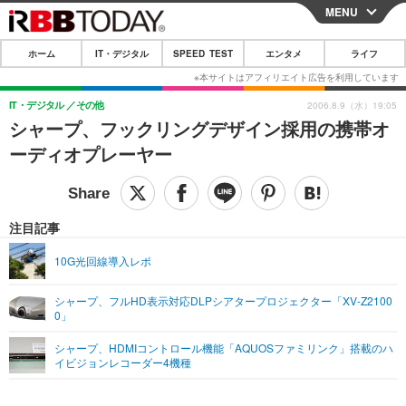
MENU
CLOSE
ホーム
IT・デジタル
SPEED TEST
エンタメ
ライフ
ホーム
IT・デジタル
IT・デジタル
その他
2006.8.9（水）19:05
シャープ、フックリングデザイン採用の携帯オ
IT・デジタルTOP
スマートフォン
SPEED TEST
ーディオプレーヤー
ネタ
ガジェット・ツール
エンタメ
ショッピング
その他
エンタメTOP
映画・ドラマ
ライフ
注目記事
韓流・K-POP
韓国・芸能
ライフTOP
グルメ
リリース一覧
10G光回線導入レポ
音楽
スポーツ
ペット
ショッピング
プッシュ通知の停止方法
シャープ、フルHD表示対応DLPシアタープロジェクター「XV-Z2100
0」
グラビア
ブログ
その他
シャープ、HDMIコントロール機能「AQUOSファミリンク」搭載のハ
ショッピング
その他
イビジョンレコーダー4機種