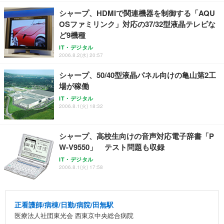
ト 幅52×奥行58.5×高さ84～96cm テレワーク 在宅
像低減 (3年保証 | 輝点保証 | 日本メーカー)
￥3,731
シャープ、HDMIで関連機器を制御する「AQU
￥4,139
￥34,980
勤務 ブラック
OSファミリンク」対応の37/32型液晶テレビな
ど9機種
IT・デジタル
2006.8.2(水) 20:57
シャープ、50/40型液晶パネル向けの亀山第2工
場が稼働
IT・デジタル
2006.8.1(火) 18:32
シャープ、高校生向けの音声対応電子辞書「P
W-V9550」 テスト問題も収録
IT・デジタル
2006.8.1(火) 17:58
正看護師/病棟/日勤/病院/田無駅
医療法人社団東光会 西東京中央総合病院