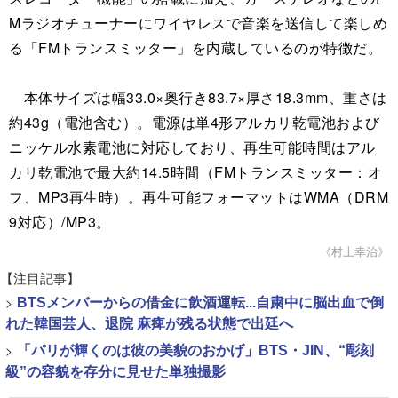
Mラジオチューナーにワイヤレスで音楽を送信して楽しめ
る「FMトランスミッター」を内蔵しているのが特徴だ。
本体サイズは幅33.0×奥行き83.7×厚さ18.3mm、重さは
約43g（電池含む）。電源は単4形アルカリ乾電池および
ニッケル水素電池に対応しており、再生可能時間はアル
カリ乾電池で最大約14.5時間（FMトランスミッター：オ
フ、MP3再生時）。再生可能フォーマットはWMA（DRM
9対応）/MP3。
《村上幸治》
【注目記事】
>
BTSメンバーからの借金に飲酒運転...自粛中に脳出血で倒
れた韓国芸人、退院 麻痺が残る状態で出廷へ
>
「パリが輝くのは彼の美貌のおかげ」BTS・JIN、“彫刻
級”の容貌を存分に見せた単独撮影