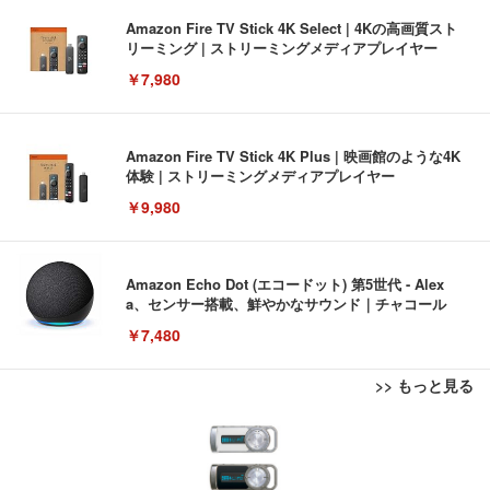
Amazon Fire TV Stick 4K Select | 4Kの高画質スト
リーミング | ストリーミングメディアプレイヤー
￥7,980
Amazon Fire TV Stick 4K Plus | 映画館のような4K
体験 | ストリーミングメディアプレイヤー
￥9,980
Amazon Echo Dot (エコードット) 第5世代 - Alex
a、センサー搭載、鮮やかなサウンド｜チャコール
￥7,480
>> もっと見る
[EdoErgo] オフィスチェア 椅子 テレワーク 疲れな
EIZO ビジネス向けプレミアムモニター | FlexScan
Amazonベーシック ペットシーツ 薄型 レギュラー 1
い 跳ね上げ式アームレスト コンパクト 約105度ロッ
EV3240X-WT | 31.5型4K UHD・USB Type-C・ホワ
回使い捨て 無香料 ホワイト 300枚
キング pc 事務椅子 360度回転 座面昇降 強化ナイロ
イト
ン樹脂ベース 通気性メッシュ 在宅ワーク H-WY01
￥3,373