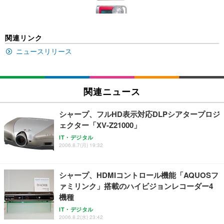
￥5,699
￥105,595
(黒網+黒枠+黒足)
EIZO ビジネス向けプレミアムモニター | FlexScan
SIHOO B100 オフィスチェア／デスクチェア メッシ
Amazonベーシック ペットシーツ 厚型 ワイド 42枚
関連リンク
EV2740X-WT | 27.0型4K UHD・USB Type-C・ホワ
ュチェア 人間工学 疲れない ブラック
x2袋(84枚) ホワイト(吸収面:ライトブルー)
イト
ニュースリリース
￥27,999
￥3,234
￥109,572
Sezlife オフィスチェア デスクチェア 疲れない テレ
関連ニュース
【純正品】27"ゲーミングモニター DualSense 充電
ネオ・ルーライフ ネオ・オムツ L 中型犬用 26枚入
ワーク チェア 強化バックレスト 30度ロッキング機
フック付き（CFI-ZDM1J）
り 単品
能 人間工学 椅子 腰サポート 90度跳ね上げ式アーム
シャープ、フルHD表示対応DLPシアタープロジ
レスト 3Dヘッドレスト ハンガー付き 高反発クッシ
￥49,979
￥1,800
￥7,680
ェクター「XV-Z21000」
ョン PCチェア 通気性メッシュ ゲーミング/勉強/事
務用 おしゃれ パソコンチェア (ブラック)
IT・デジタル
2006.8.7(月) 19:32
Sezlife オフィスチェア デスクチェア 疲れない テレ
【整備済み品】Dell E2724HS 27インチ 液晶モニタ
Smart Basic(スマートベーシック) 【Amazon.co.jp
ワーク チェア 強化バックレスト 30度ロッキング機
ー フルHD（1920×1080）VA 非光沢 HDMI/DisplayP
限定】 Smart Basic アイリスオーヤマ ペットシーツ
能 人間工学 椅子 腰サポート 90度跳ね上げ式アーム
ort/VGA スピーカー内蔵 高さ調整 スイベル VESA対
超厚型 お徳用 ワイド 100枚入 (x 1) (ケース販売)
シャープ、HDMIコントロール機能「AQUOSフ
レスト 3Dヘッドレスト ハンガー付き 高反発クッシ
応 ComfortView ビジネス向け
￥7,680
￥15,800
￥3,670
ョン PCチェア 通気性メッシュ ゲーミング/勉強/事
ァミリンク」搭載のハイビジョンレコーダー4
務用 おしゃれ パソコンチェア (ホワイト)
機種
ANDWINT オフィスチェア デスクチェア 肘なし メ
【MiniLED/24.5inch/280Hz/FHD】GRAPHT THE S
IT・デジタル
アイリスオーヤマ ペットシーツ 超厚型 お徳用 レギ
ッシュ 通気性 ランバーサポート付き 腰サポート ガ
HOOTER Gaming Monitor 24” Essential ゲーミン
2006.8.2(水) 23:42
ュラー 200枚入【Amazon.co.jp限定】
ス圧無段階昇降 360度回転 キャスター付き コンパク
グモニター QD 24.5インチ 1ms FHD 量子ドット 残