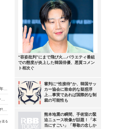
“容姿批判”にまで飛び火…バラエティ番組
での態度が炎上した韓国俳優、悪質コメン
ト相次ぐ
審判に“性接待”か、韓国サッ
iPhone11 Pro、実際どうなの？iPhone 8 Plusを2年使って感じた進化をレポート
カー協会に致命的な疑惑浮
上…事実であれば国際的な制
ソフトバンク、"2年縛り"を廃止へ！新料金プラン発表
裁の可能性も
最上もが、「INFOBAR」の作品モデル起用に喜び!「橋本環奈ちゃんに最初に連絡を取りたい」
熊本地震の瞬間、手術室の緊
迫ニュース映像が話題！「本
を送る
当にすごい」「尊敬の念しか