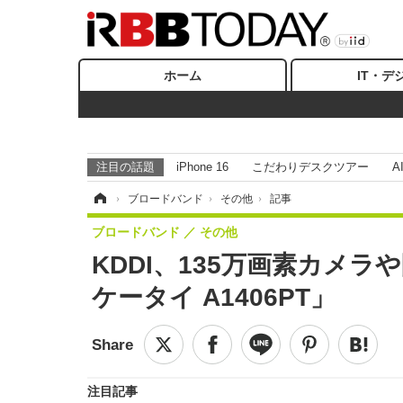
ホーム
IT・デ
注目の話題
iPhone 16
こだわりデスクツアー
A
ホーム
›
ブロードバンド
›
その他
›
記事
ブロードバンド
その他
KDDI、135万画素カメラ
ケータイ A1406PT」
注目記事