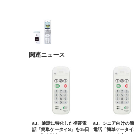
関連ニュース
EIZO ビジネス向けプレミア
EIZO ビジネス向けプレミア
【純
[EdoErgo] オフィスチェア 椅
Amazonベーシック ペットシ
SIHOO B100 オフィスチェア
Amazonベーシック ペットシ
ムモニター | FlexScan
ムモニター | FlexScan
ニタ
子 テレワーク 疲れない 跳ね
ーツ 薄型 レギュラー 1回使い
／デスクチェア メッシュチェ
ーツ 厚型 ワイド 42枚x2袋(84
EV3240X-WT | 31.5型4K
EV2740X-WT | 27.0型4K
ク付
上げ式アームレスト コンパク
捨て 無香料 ホワイト 300枚
ア 人間工学 疲れない ブラッ
枚) ホワイト(吸収面:ライトブ
UHD・USB Type-C・ホワイ
UHD・USB Type-C・ホワイ
ト 約105度ロッキング pc 事務
￥105,595
￥109,572
ク
ルー)
￥4
ト
ト
￥5,699
￥3,373
￥27,999
￥3,234
椅子 360度回転 座面昇降 強化
ナイロン樹脂ベース 通気性メ
ッシュ 在宅ワーク H-
WY01(黒網+黒枠+黒足)
au、通話に特化した携帯電
au、シニア向けの
話「簡単ケータイS」を15日
電話「簡単ケータイ