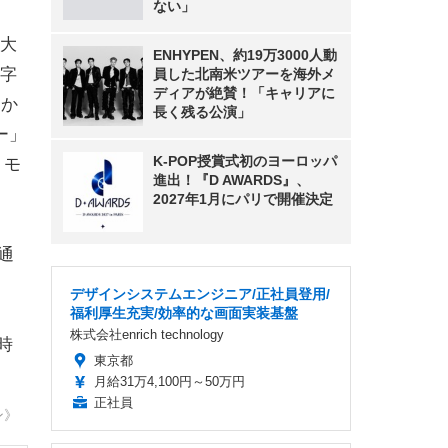
ない」
大
ENHYPEN、約19万3000人動
字
員した北南米ツアーを海外メ
ディアが絶賛！「キャリアに
くか
長く残る公演」
ー」
K-POP授賞式初のヨーロッパ
トモ
進出！『D AWARDS』、
2027年1月にパリで開催決定
通
デザインシステムエンジニア/正社員登用/
福利厚生充実/効率的な画面実装基盤
株式会社enrich technology
時
東京都
月給31万4,100円～50万円
正社員
ン》