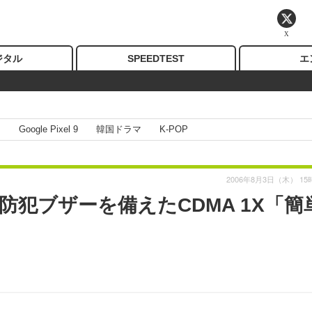
X
ジタル
SPEEDTEST
エ
I
Google Pixel 9
韓国ドラマ
K-POP
2006年8月3日（木） 15
や防犯ブザーを備えたCDMA 1X「簡