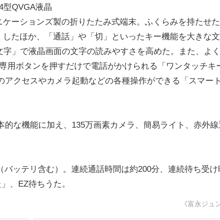
4型QVGA液晶
ニケーションズ製の折りたたみ式端末。ふくらみを持たせた
くしたほか、「通話」や「切」といったキー機能を大きな文
文字」で液晶画面の文字の読みやすさを高めた。また、よ
、専用ボタンを押すだけで電話がかけられる「ワンタッチキ
へのアクセスやカメラ起動などの各種操作ができる「スマー
本的な機能に加え、135万画素カメラ、簡易ライト、赤外線
21g（バッテリ含む）。連続通話時間は約200分、連続待ち受け
た」、EZ待ちうた。
《富永ジュ