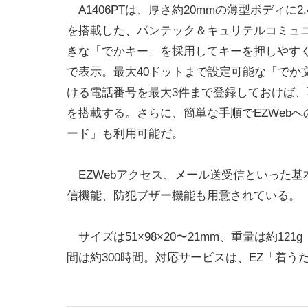
A1406PTは、厚さ約20mmの薄型ボディに2.
を搭載した、パンテック＆キュリテルコミュ
きな「でかキー」を採用してキーを押しやす
で表示。最大40ドットまで設定可能な「でか
ける電話番号を最大3件まで登録しておけば
を搭載する。さらに、簡単な手順でEZWeb
ード」も利用可能だ。
EZWebアクセス、メール送受信といった基
信機能、防犯ブザー機能も用意されている。
サイズは51×98×20〜21mm、重量は約1
間は約300時間。対応サービスは、EZ「着う