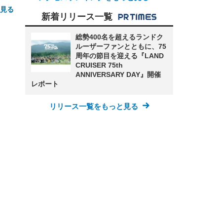
と見る
新着リリース一覧
総勢400名を超えるランドク
ルーザーファンとともに、75
周年の節目を迎える『LAND
CRUISER 75th
ANNIVERSARY DAY』開催
レポート
FHD】
ェ
ット
リリース一覧をもっと見る
 メ
レギ
 ゲ
ーサ
ンチ
 ガ
 (3
回
ー)
ンパ
高さ
 在