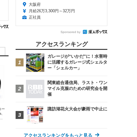
大阪府
月給26万3,300円～32万円
正社員
Sponsored by
アクセスランキング
ガレージが“いかだ”に！水害時
に活躍するガレージ式シェルタ
ー「シェルカー」
関東総合通信局、ラスト・ワン
マイル克服のための研究会を開
催
諏訪湖花火大会が豪雨で中止に
エコー
xa、
な
アクセスランキングをもっと見る