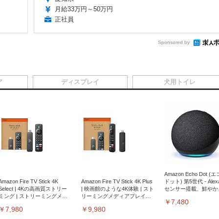
月給33万円～50万円
正社員
Sponsored by
ア
ディスプレイ
犬用トイレ
Amazon Echo Dot (
Amazon Fire TV Stick 4K
Amazon Fire TV Stick 4K Plus
ドット) 第5世代 - Ale
Select | 4Kの高画質ストリー
| 映画館のような4K体験 | スト
センサー搭載、鮮やか
ミング | ストリーミングメデ
リーミングメディアプレイヤ
サウンド｜チャコール
￥7,480
ィアプレイヤー
ー
￥7,980
￥9,980