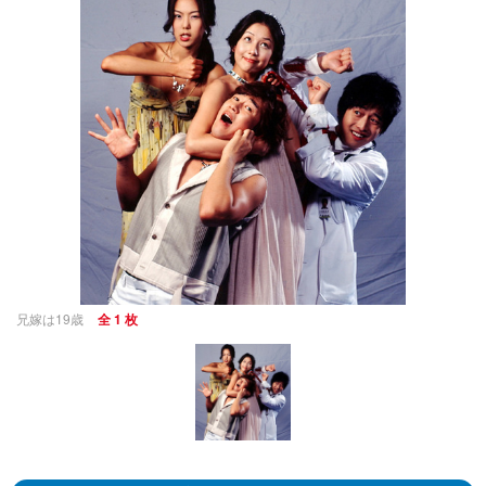
兄嫁は19歳
全 1 枚