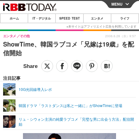
MENU
CLOSE
ホーム
IT・デジタル
SPEED TEST
エンタメ
ライフ
ホーム
IT・デジタル
エンタメ
その他
2006.6.28（水）9:57
ShowTime、韓国ラブコメ「兄嫁は19歳」を配
IT・デジタルTOP
スマートフォン
SPEED TEST
信開始
ネタ
ガジェット・ツール
エンタメ
ショッピング
その他
エンタメTOP
映画・ドラマ
ライフ
注目記事
韓流・K-POP
韓国・芸能
ライフTOP
グルメ
リリース一覧
10G光回線導入レポ
音楽
スポーツ
ペット
ショッピング
プッシュ通知の停止方法
韓国ドラマ「ラストダンスは私と一緒に」がShowTimeに登場
グラビア
ブログ
その他
リュ・シウォン主演の純愛ラブコメ「完璧な男に出会う方法」配信開
ショッピング
その他
始