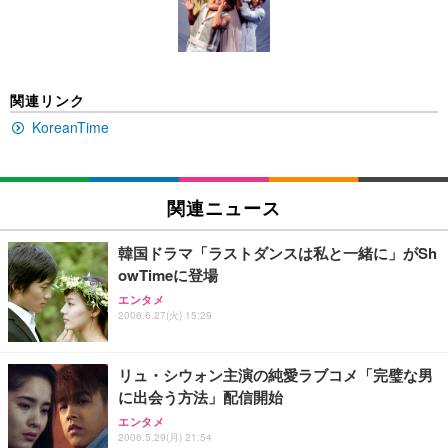
キング pc 事務椅子 360度回転 座面昇降 強化ナイロ
イト
ン樹脂ベース 通気性メッシュ 在宅ワーク H-WY01
￥3,373
￥5,699
￥105,595
(黒網+黒枠+黒足)
EIZO ビジネス向けプレミアムモニター | FlexScan
SIHOO B100 オフィスチェア／デスクチェア メッシ
Amazonベーシック ペットシーツ 厚型 ワイド 42枚
関連リンク
EV2740X-WT | 27.0型4K UHD・USB Type-C・ホワ
ュチェア 人間工学 疲れない ブラック
x2袋(84枚) ホワイト(吸収面:ライトブルー)
イト
KoreanTime
￥27,999
￥3,234
￥109,572
Sezlife オフィスチェア デスクチェア 疲れない テレ
関連ニュース
【純正品】27"ゲーミングモニター DualSense 充電
ネオ・ルーライフ ネオ・オムツ L 中型犬用 26枚入
ワーク チェア 強化バックレスト 30度ロッキング機
フック付き（CFI-ZDM1J）
り 単品
能 人間工学 椅子 腰サポート 90度跳ね上げ式アーム
韓国ドラマ「ラストダンスは私と一緒に」がSh
レスト 3Dヘッドレスト ハンガー付き 高反発クッシ
￥49,979
￥1,800
￥7,680
owTimeに登場
ョン PCチェア 通気性メッシュ ゲーミング/勉強/事
務用 おしゃれ パソコンチェア (ブラック)
エンタメ
2006.6.27(火) 15:29
Sezlife オフィスチェア デスクチェア 疲れない テレ
【整備済み品】Dell E2724HS 27インチ 液晶モニタ
Smart Basic(スマートベーシック) 【Amazon.co.jp
ワーク チェア 強化バックレスト 30度ロッキング機
ー フルHD（1920×1080）VA 非光沢 HDMI/DisplayP
限定】 Smart Basic アイリスオーヤマ ペットシーツ
能 人間工学 椅子 腰サポート 90度跳ね上げ式アーム
ort/VGA スピーカー内蔵 高さ調整 スイベル VESA対
超厚型 お徳用 ワイド 100枚入 (x 1) (ケース販売)
リュ・シウォン主演の純愛ラブコメ「完璧な男
レスト 3Dヘッドレスト ハンガー付き 高反発クッシ
応 ComfortView ビジネス向け
￥7,680
￥15,800
￥3,670
ョン PCチェア 通気性メッシュ ゲーミング/勉強/事
に出会う方法」配信開始
務用 おしゃれ パソコンチェア (ホワイト)
エンタメ
ANDWINT オフィスチェア デスクチェア 肘なし メ
【MiniLED/24.5inch/280Hz/FHD】GRAPHT THE S
2006.5.29(月) 21:54
アイリスオーヤマ ペットシーツ 超厚型 お徳用 レギ