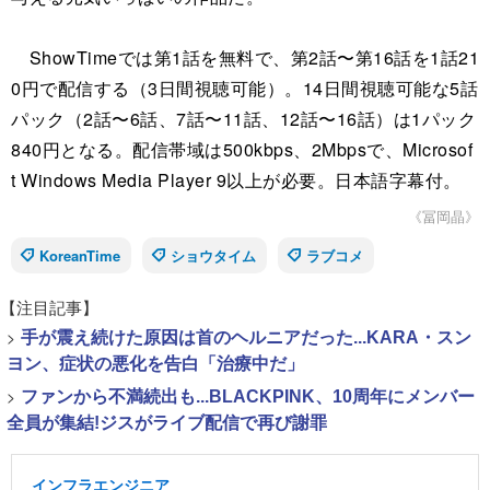
ShowTimeでは第1話を無料で、第2話〜第16話を1話21
0円で配信する（3日間視聴可能）。14日間視聴可能な5話
パック（2話〜6話、7話〜11話、12話〜16話）は1パック
840円となる。配信帯域は500kbps、2Mbpsで、Microsof
t Windows Media Player 9以上が必要。日本語字幕付。
《冨岡晶》
KoreanTime
ショウタイム
ラブコメ
【注目記事】
>
手が震え続けた原因は首のヘルニアだった...KARA・スン
ヨン、症状の悪化を告白「治療中だ」
>
ファンから不満続出も...BLACKPINK、10周年にメンバー
全員が集結!ジスがライブ配信で再び謝罪
インフラエンジニア