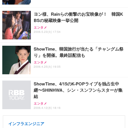
ッシュ 通気性 ランバーサポート付き 腰サポート ガ
HOOTER Gaming Monitor 24” Essential ゲーミン
ュラー 200枚入【Amazon.co.jp限定】
ス圧無段階昇降 360度回転 キャスター付き コンパク
グモニター QD 24.5インチ 1ms FHD 量子ドット 残
ト 幅52×奥行58.5×高さ84～96cm テレワーク 在宅
像低減 (3年保証 | 輝点保証 | 日本メーカー)
￥3,731
ヨン様、Rainらの衝撃のお宝映像が！ 韓国K
￥4,139
￥34,980
勤務 ブラック
BSの秘蔵映像一挙公開
エンタメ
2006.5.23(火) 17:54
ShowTime、韓国旅行が当たる「チャングム祭
り」を開催。最終話配信も
エンタメ
2006.4.25(火) 19:05
ShowTime、4/15のK-POPライブを独占生中
継〜SHINHWA、シン・スンフンらスターが集
結
エンタメ
2006.4.12(水) 18:16
インフラエンジニア