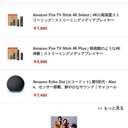
Amazon Fire TV Stick 4K Select | 4Kの高画質スト
リーミング | ストリーミングメディアプレイヤー
￥7,980
Amazon Fire TV Stick 4K Plus | 映画館のような4K
体験 | ストリーミングメディアプレイヤー
￥9,980
Amazon Echo Dot (エコードット) 第5世代 - Alex
a、センサー搭載、鮮やかなサウンド｜チャコール
￥7,480
>> もっと見る
[EdoErgo] オフィスチェア 椅子 テレワーク 疲れな
EIZO ビジネス向けプレミアムモニター | FlexScan
Amazonベーシック ペットシーツ 薄型 レギュラー 1
い 跳ね上げ式アームレスト コンパクト 約105度ロッ
EV3240X-WT | 31.5型4K UHD・USB Type-C・ホワ
回使い捨て 無香料 ホワイト 300枚