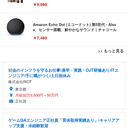
￥9,980
Amazon Echo Dot (エコードット) 第5世代 - Alex
a、センサー搭載、鮮やかなサウンド｜チャコール
￥7,480
>> もっと見る
[EdoErgo] オフィスチェア 椅子 テレワーク 疲れな
EIZO ビジネス向けプレミアムモニター | FlexScan
Amazonベーシック ペットシーツ 薄型 レギュラー 1
い 跳ね上げ式アームレスト コンパクト 約105度ロッ
EV3240X-WT | 31.5型4K UHD・USB Type-C・ホワ
回使い捨て 無香料 ホワイト 300枚
社会のインフラを守るお仕事!座学・実践・OJT研修あり/ITエ
キング pc 事務椅子 360度回転 座面昇降 強化ナイロ
イト
ンジニア/手に職がつく/土日祝休み
ン樹脂ベース 通気性メッシュ 在宅ワーク H-WY01
￥3,373
￥5,699
￥105,595
株式会社RIOT
(黒網+黒枠+黒足)
東京都
月給32万3,500円～50万円
EIZO ビジネス向けプレミアムモニター | FlexScan
SIHOO B100 オフィスチェア／デスクチェア メッシ
Amazonベーシック ペットシーツ 厚型 ワイド 42枚
EV2740X-WT | 27.0型4K UHD・USB Type-C・ホワ
正社員
ュチェア 人間工学 疲れない ブラック
x2袋(84枚) ホワイト(吸収面:ライトブルー)
イト
￥27,999
￥3,234
￥109,572
ゲームQAエンジニア正社員「育休取得実績あり」/キャリアア
ップ支援・未経験歓迎