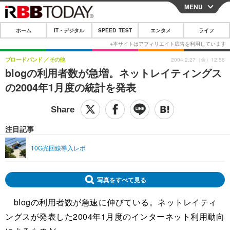
MENU
CLOSE
ホーム
IT・デジタル
SPEED TEST
エンタメ
ライフ
ホーム
IT・デジタル
ブロードバンド
その他
2004.2.27（金）12:56
blogの利用者数が急増。ネットレイティングス
IT・デジタルTOP
スマートフォン
SPEED TEST
の2004年1月度の統計を発表
ネタ
ガジェット・ツール
エンタメ
ショッピング
その他
エンタメTOP
映画・ドラマ
ライフ
注目記事
韓流・K-POP
韓国・芸能
ライフTOP
グルメ
リリース一覧
10G光回線導入レポ
音楽
スポーツ
ペット
ショッピング
プッシュ通知の停止方法
グラビア
ブログ
写真をすべて見る
その他
blogの利用者数が急速に伸びている。ネットレイティ
ショッピング
その他
ングスが発表した2004年1月度のインターネット利用動向