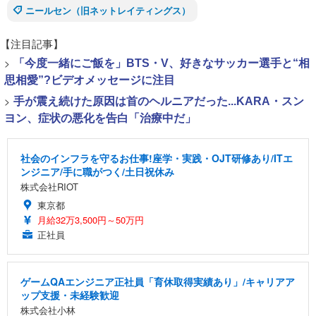
ニールセン（旧ネットレイティングス）
【注目記事】
>
「今度一緒にご飯を」BTS・V、好きなサッカー選手と“相
思相愛”?ビデオメッセージに注目
>
手が震え続けた原因は首のヘルニアだった...KARA・スン
ヨン、症状の悪化を告白「治療中だ」
社会のインフラを守るお仕事!座学・実践・OJT研修あり/ITエ
ンジニア/手に職がつく/土日祝休み
株式会社RIOT
東京都
月給32万3,500円～50万円
正社員
ゲームQAエンジニア正社員「育休取得実績あり」/キャリアア
ップ支援・未経験歓迎
株式会社小林