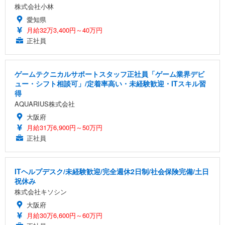
Sezlife オフィスチェア デスクチェア 疲れない テレ
【純正品】27"ゲーミングモニター DualSense 充電
ネオ・ルーライフ ネオ・オムツ L 中型犬用 26枚入
株式会社小林
ワーク チェア 強化バックレスト 30度ロッキング機
フック付き（CFI-ZDM1J）
り 単品
愛知県
能 人間工学 椅子 腰サポート 90度跳ね上げ式アーム
レスト 3Dヘッドレスト ハンガー付き 高反発クッシ
￥49,979
￥1,800
月給32万3,400円～40万円
￥7,680
ョン PCチェア 通気性メッシュ ゲーミング/勉強/事
正社員
務用 おしゃれ パソコンチェア (ブラック)
Sezlife オフィスチェア デスクチェア 疲れない テレ
【整備済み品】Dell E2724HS 27インチ 液晶モニタ
Smart Basic(スマートベーシック) 【Amazon.co.jp
ワーク チェア 強化バックレスト 30度ロッキング機
ー フルHD（1920×1080）VA 非光沢 HDMI/DisplayP
限定】 Smart Basic アイリスオーヤマ ペットシーツ
ゲームテクニカルサポートスタッフ正社員「ゲーム業界デビ
能 人間工学 椅子 腰サポート 90度跳ね上げ式アーム
ort/VGA スピーカー内蔵 高さ調整 スイベル VESA対
超厚型 お徳用 ワイド 100枚入 (x 1) (ケース販売)
ュー・シフト相談可」/定着率高い・未経験歓迎・ITスキル習
レスト 3Dヘッドレスト ハンガー付き 高反発クッシ
応 ComfortView ビジネス向け
￥7,680
￥15,800
￥3,670
得
ョン PCチェア 通気性メッシュ ゲーミング/勉強/事
AQUARIUS株式会社
務用 おしゃれ パソコンチェア (ホワイト)
大阪府
ANDWINT オフィスチェア デスクチェア 肘なし メ
【MiniLED/24.5inch/280Hz/FHD】GRAPHT THE S
アイリスオーヤマ ペットシーツ 超厚型 お徳用 レギ
月給31万6,900円～50万円
ッシュ 通気性 ランバーサポート付き 腰サポート ガ
HOOTER Gaming Monitor 24” Essential ゲーミン
ュラー 200枚入【Amazon.co.jp限定】
ス圧無段階昇降 360度回転 キャスター付き コンパク
グモニター QD 24.5インチ 1ms FHD 量子ドット 残
正社員
ト 幅52×奥行58.5×高さ84～96cm テレワーク 在宅
像低減 (3年保証 | 輝点保証 | 日本メーカー)
￥3,731
￥4,139
￥34,980
勤務 ブラック
ITヘルプデスク/未経験歓迎/完全週休2日制/社会保険完備/土日
祝休み
株式会社キソシン
大阪府
月給30万6,600円～60万円