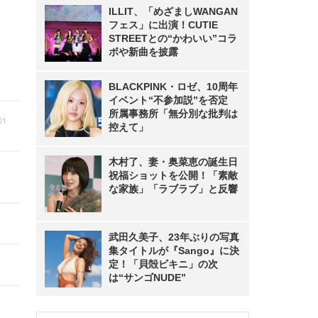
ILLIT、「めざましWANGAN
フェス」に出演！CUTIE
STREETとの“かわいい”コラ
ボや新曲を披露
BLACKPINK・ロゼ、10周年
イベント“不参加説”を否定
所属事務所「無分別な批判は
01
控えて」
木村了、妻・奥菜恵の誕生日
祝福ショットを公開！「素敵
な家族」「ラブラブ」と反響
武田久美子、23年ぶりの写真
集タイトルが『Sango』に決
定！「貝殻ビキニ」の次
は“サンゴNUDE”