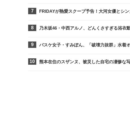
FRIDAYが熱愛スクープ予告！大河女優と
乃木坂46・中西アルノ、どんくさすぎる浴衣
バスケ女子・すみぽん、「破壊力抜群」水着
熊本在住のスザンヌ、被災した自宅の凄惨な