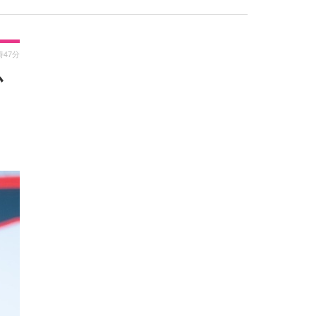
時47分
か