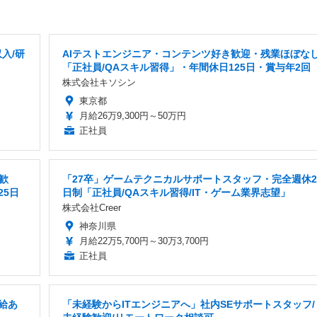
入/研
AIテストエンジニア・コンテンツ好き歓迎・残業ほぼな
「正社員/QAスキル習得」・年間休日125日・賞与年2回
株式会社キソシン
東京都
月給26万9,300円～50万円
正社員
歓
「27卒」ゲームテクニカルサポートスタッフ・完全週休2
25日
日制「正社員/QAスキル習得/IT・ゲーム業界志望」
株式会社Creer
神奈川県
月給22万5,700円～30万3,700円
正社員
給あ
「未経験からITエンジニアへ」社内SEサポートスタッフ/