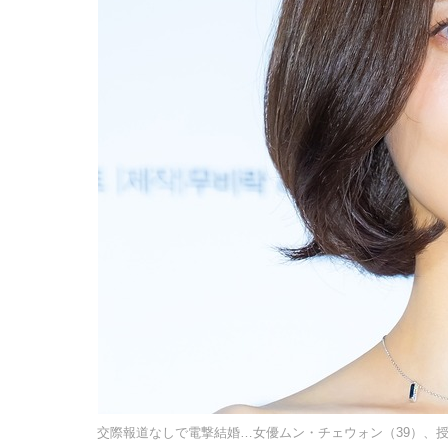
交際報道なしで電撃結婚…女優ムン・チェウォン（39）、