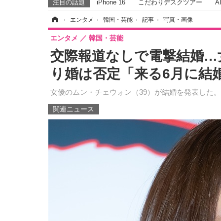
注目の話題
iPhone 16
こだわりデスクツアー
A
ホーム
›
エンタメ
›
韓国・芸能
›
記事
›
写真・画像
エンタメ
韓国・芸能
交際報道なしで電撃結婚…
り婚は否定「来る6月に結婚
女優のムン・チェウォン（39）が結婚を発表した。
関連ニュース