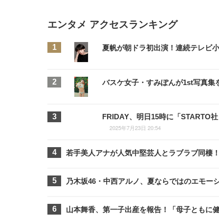
エンタメ アクセスランキング
夏帆が朝ドラ初出演！連続テレビ
バスケ女子・すみぽんが1st写真
FRIDAY、明日15時に「STA
2025年7月23日 20:54
若手美人アナが人気中堅芸人とラブラブ同棲！F
乃木坂46・中西アルノ、夏ならではのエモー
山本舞香、第一子出産を報告！「母子ともに