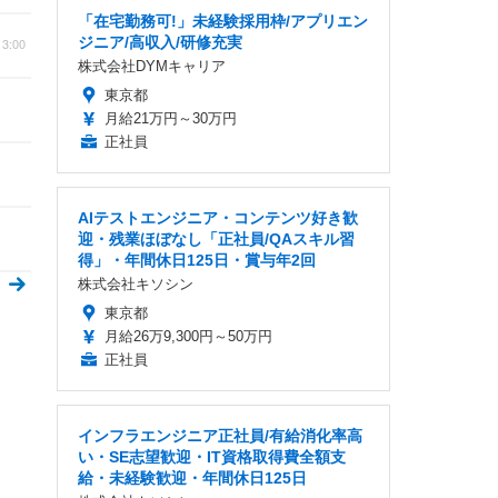
「在宅勤務可!」未経験採用枠/アプリエン
ジニア/高収入/研修充実
3:00
株式会社DYMキャリア
東京都
月給21万円～30万円
正社員
AIテストエンジニア・コンテンツ好き歓
迎・残業ほぼなし「正社員/QAスキル習
得」・年間休日125日・賞与年2回
株式会社キソシン
東京都
月給26万9,300円～50万円
正社員
インフラエンジニア正社員/有給消化率高
い・SE志望歓迎・IT資格取得費全額支
給・未経験歓迎・年間休日125日