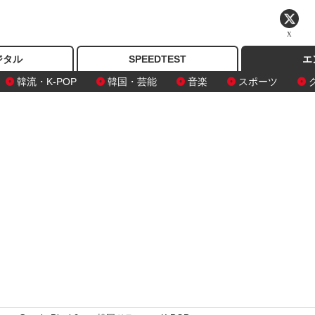
X
ジタル
SPEEDTEST
エ
韓流・K-POP
韓国・芸能
音楽
スポーツ