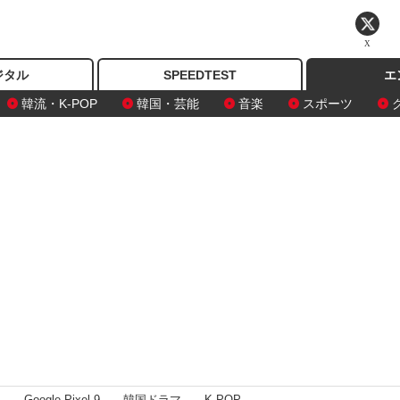
X
ジタル
SPEEDTEST
エ
韓流・K-POP
韓国・芸能
音楽
スポーツ
I
Google Pixel 9
韓国ドラマ
K-POP