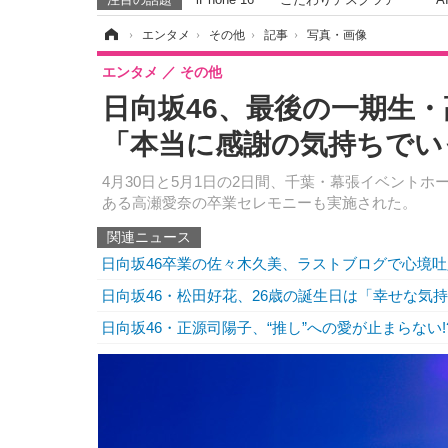
ホーム
›
エンタメ
›
その他
›
記事
›
写真・画像
エンタメ
その他
日向坂46、最後の一期生
「本当に感謝の気持ちでい
4月30日と5月1日の2日間、千葉・幕張イベントホールで「
ある高瀬愛奈の卒業セレモニーも実施された。
関連ニュース
日向坂46卒業の佐々木久美、ラストブログで心境
日向坂46・松田好花、26歳の誕生日は「幸せな気
日向坂46・正源司陽子、“推し”への愛が止まらない