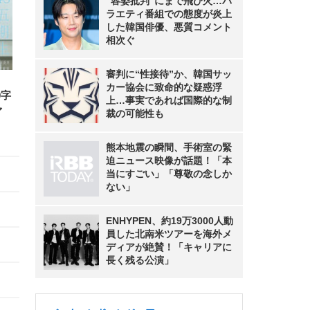
“容姿批判”にまで飛び火…バ
ラエティ番組での態度が炎上
した韓国俳優、悪質コメント
相次ぐ
審判に“性接待”か、韓国サッ
カー協会に致命的な疑惑浮
0字
上…事実であれば国際的な制
ァ
裁の可能性も
熊本地震の瞬間、手術室の緊
迫ニュース映像が話題！「本
当にすごい」「尊敬の念しか
ない」
ENHYPEN、約19万3000人動
員した北南米ツアーを海外メ
ディアが絶賛！「キャリアに
長く残る公演」