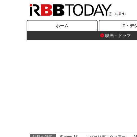
ホーム
IT・デ
映画・ドラマ
注目の話題
iPhone 16
こだわりデスクツアー
A