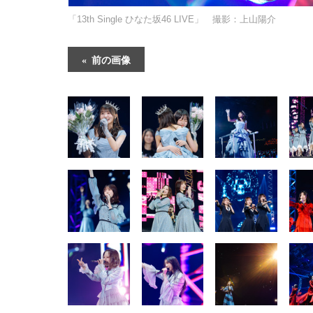
「13th Single ひなた坂46 LIVE」 撮影：上山陽介
前の画像