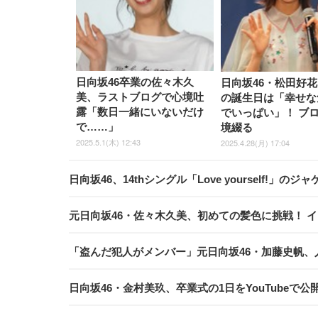
日向坂46卒業の佐々木久
日向坂46・松田好花
美、ラストブログで心境吐
の誕生日は「幸せな
露「数日一緒にいないだけ
でいっぱい」！ ブ
で……」
境綴る
2025.5.1(木) 12:43
2025.4.28(月) 17:04
日向坂46、14thシングル「Love yourself!」
元日向坂46・佐々木久美、初めての髪色に挑戦！ 
「盗んだ犯人がメンバー」元日向坂46・加藤史帆
日向坂46・金村美玖、卒業式の1日をYouTube