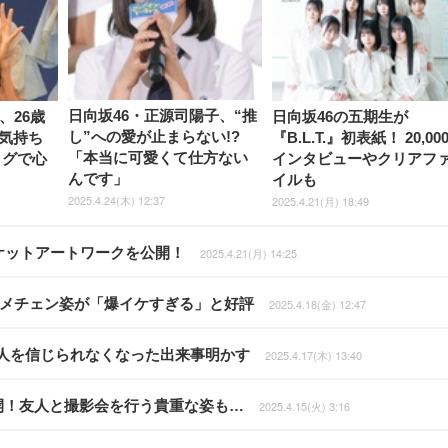
日向坂46・正源司陽子、“推
、26歳
日向坂46の五期生が
し”への愛が止まらない!?
気持ち
『B.L.T.』初表紙！ 20,00
「本当に可愛くて仕方ない
ログで心
インタビューやクリアフ
んです」
イルも
2025.4.24(木) 12:37
2025.4.21(月) 18:49
のジャケットアートワークを公開！
2025.4.21(月) 14:25
イメチェン姿が「爆イケすぎる」と好評
2025.4.18(金) 12:47
、人を信じられなくなった出来事明かす
2025.4.17(木) 13:40
で公開！友人と撮影会を行う貴重な姿も…
2025.4.15(火) 3:16