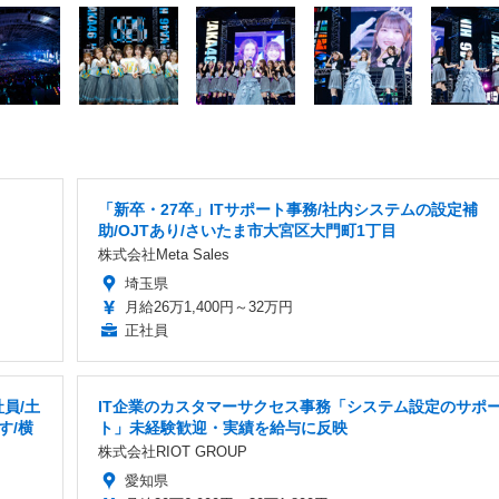
「新卒・27卒」ITサポート事務/社内システムの設定補
助/OJTあり/さいたま市大宮区大門町1丁目
株式会社Meta Sales
埼玉県
月給26万1,400円～32万円
正社員
員/土
IT企業のカスタマーサクセス事務「システム設定のサポ
す/横
ト」未経験歓迎・実績を給与に反映
株式会社RIOT GROUP
愛知県