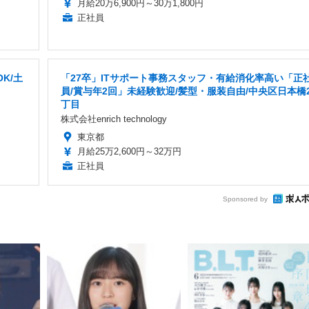
月給20万6,900円～30万1,800円
正社員
K/土
「27卒」ITサポート事務スタッフ・有給消化率高い「正
員/賞与年2回」未経験歓迎/髪型・服装自由/中央区日本橋
丁目
株式会社enrich technology
東京都
月給25万2,600円～32万円
正社員
Sponsored by