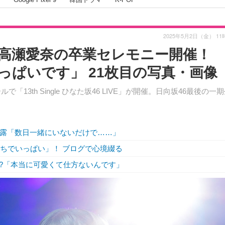
2025年5月2日（金） 11
・高瀬愛奈の卒業セレモニー開催！
っぱいです」 21枚目の写真・画像
13th Single ひなた坂46 LIVE」が開催。日向坂46最後の一
吐露「数日一緒にいないだけで……」
持ちでいっぱい」！ ブログで心境綴る
!?「本当に可愛くて仕方ないんです」