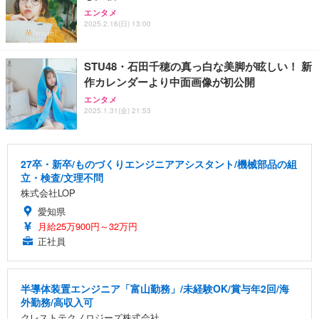
エンタメ
2025.2.16(日) 13:00
STU48・石田千穂の真っ白な美脚が眩しい！ 新
作カレンダーより中面画像が初公開
エンタメ
2025.1.31(金) 21:53
27卒・新卒/ものづくりエンジニアアシスタント/機械部品の組
立・検査/文理不問
株式会社LOP
愛知県
月給25万900円～32万円
正社員
半導体装置エンジニア「富山勤務」/未経験OK/賞与年2回/海
外勤務/高収入可
クレストテクノロジーズ株式会社