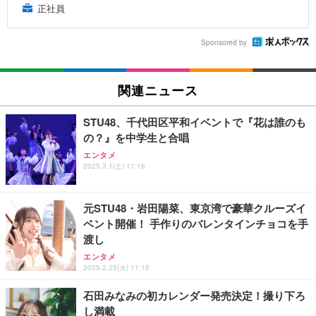
正社員
Sponsored by
関連ニュース
STU48、千代田区平和イベントで『花は誰のも
の？』を中学生と合唱
エンタメ
2025.3.1(土) 11:16
元STU48・岩田陽菜、東京湾で豪華クルーズイ
ベント開催！ 手作りのバレンタインチョコを手
渡し
エンタメ
2025.2.25(火) 11:15
石田みなみの初カレンダー発売決定！撮り下ろ
し満載