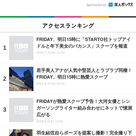
Sponsored by
アクセスランキング
FRIDAY、明日15時に「STARTO社トップアイ
ドルと年下美女のバカンス」スクープを報道
2025.7.23(水) 20:54
若手美人アナが人気中堅芸人とラブラブ同棲！
FRIDAY、明日15時に熱愛スクープ
2025.8.27(水) 22:20
FRIDAYが熱愛スクープ予告！大河女優とシン
ガーソングライター組み合わせにネットで憶測
広がる
2026.8.6(木) 13:00
羽生結弦自らポーズを提案し撮影！完全撮り下