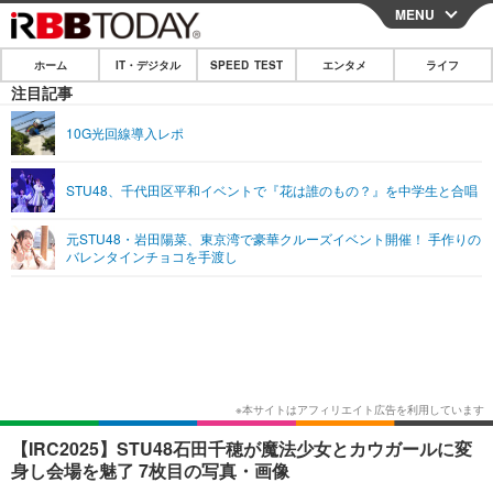
MENU
CLOSE
ホーム
IT・デジタル
SPEED TEST
エンタメ
ライフ
ホーム
注目記事
IT・デジタル
10G光回線導入レポ
IT・デジタルTOP
スマートフォン
SPEED TEST
STU48、千代田区平和イベントで『花は誰のもの？』を中学生と合唱
ネタ
ガジェット・ツール
エンタメ
元STU48・岩田陽菜、東京湾で豪華クルーズイベント開催！ 手作りの
ショッピング
その他
バレンタインチョコを手渡し
エンタメTOP
映画・ドラマ
ライフ
韓流・K-POP
韓国・芸能
ライフTOP
グルメ
リリース一覧
音楽
スポーツ
ペット
ショッピング
プッシュ通知の停止方法
グラビア
ブログ
その他
ショッピング
その他
【IRC2025】STU48石田千穂が魔法少女とカウガールに変
身し会場を魅了 7枚目の写真・画像