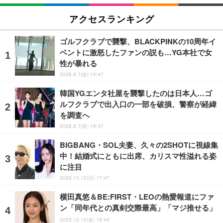
アクセスランキング
ゴルフクラブで襲撃、BLACKPINKの10周年イ
ベントに激怒したファンの説も…YG本社で女
性が暴れる
2026.8.7(金) 10:47
韓国YGエンタ社屋を襲撃したのは日本人…ゴ
ルフクラブで出入口の一部を破損、警察が経緯
を調査へ
2026.8.7(金) 18:47
BIGBANG・SOL夫妻、久々の2SHOTに視線集
中！結婚式にともに出席、カリスマ性溢れる姿
に注目
2025.10.12(日) 17:47
横田真悠＆BE:FIRST・LEOの熱愛報道にファ
ン「同年代との真剣交際最高」「マジ推せる」
2025.12.12(金) 18:44