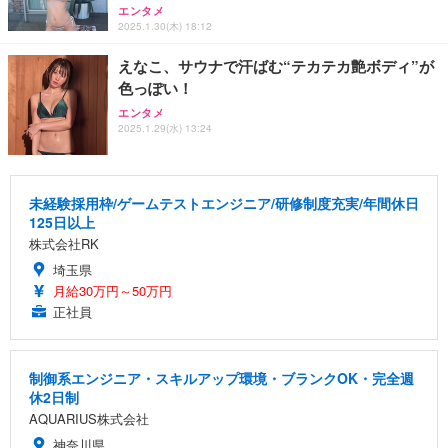
エンタメ
2025.1.30(木) 18:12
えなこ、サウナで汗ばむ“テカテカ艶ボディ”が
色っぽい！
エンタメ
2025.1.29(水) 13:24
未経験採用枠/ゲームテストエンジニア/研修制度充実/年間休日
125日以上
株式会社RK
埼玉県
月給30万円～50万円
正社員
制御系エンジニア・スキルアップ環境・ブランクOK・完全週
休2日制
AQUARIUS株式会社
神奈川県