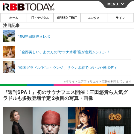
MENU
CLOSE
ホーム
IT・デジタル
SPEED TEST
エンタメ
ライフ
ホーム
注目記事
IT・デジタル
10G光回線導入レポ
IT・デジタルTOP
スマートフォン
SPEED TEST
「全部美しい」あのんの“サウナ水着”姿が色気ムンムン！
ネタ
ガジェット・ツール
エンタメ
“韓国グラドル”ピョ・ウンジ、サウナ水着でつやつや神ボディ！
ショッピング
その他
エンタメTOP
映画・ドラマ
ライフ
韓流・K-POP
韓国・芸能
ライフTOP
グルメ
リリース一覧
『週刊SPA！』初のサウナフェス開催！三田悠貴ら人気グ
音楽
スポーツ
ペット
ショッピング
ラドルも多数登壇予定 2枚目の写真・画像
プッシュ通知の停止方法
グラビア
ブログ
その他
ショッピング
その他