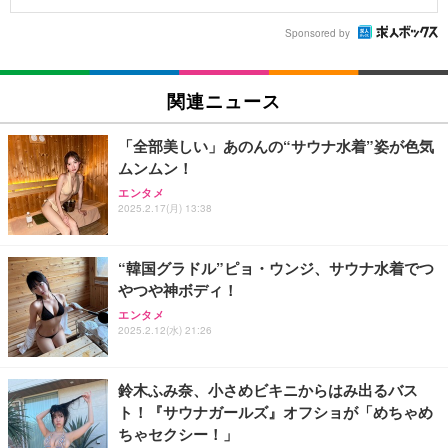
Sponsored by
関連ニュース
「全部美しい」あのんの“サウナ水着”姿が色気
ムンムン！
エンタメ
2025.2.17(月) 13:38
“韓国グラドル”ピョ・ウンジ、サウナ水着でつ
やつや神ボディ！
エンタメ
2025.2.12(水) 21:26
鈴木ふみ奈、小さめビキニからはみ出るバス
ト！『サウナガールズ』オフショが「めちゃめ
ちゃセクシー！」