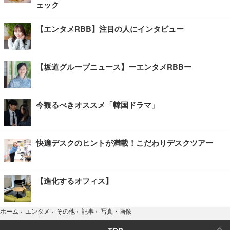
ェック
【エンタメRBB】注目の人にインタビュー
【坂道グループニュース】ーエンタメRBBー
今観るべきオススメ「韓国ドラマ」
快適デスクのヒントが満載！こだわりデスクツアー
【進化するオフィス】
写真・画像
ホーム
›
エンタメ
›
その他
›
記事
›