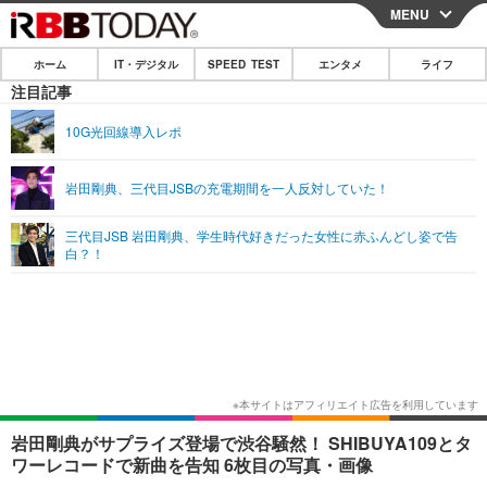
MENU
CLOSE
ホーム
IT・デジタル
SPEED TEST
エンタメ
ライフ
ホーム
注目記事
IT・デジタル
10G光回線導入レポ
IT・デジタルTOP
スマートフォン
SPEED TEST
岩田剛典、三代目JSBの充電期間を一人反対していた！
ネタ
ガジェット・ツール
エンタメ
三代目JSB 岩田剛典、学生時代好きだった女性に赤ふんどし姿で告
ショッピング
その他
白？！
エンタメTOP
映画・ドラマ
ライフ
韓流・K-POP
韓国・芸能
ライフTOP
グルメ
リリース一覧
音楽
スポーツ
ペット
ショッピング
プッシュ通知の停止方法
グラビア
ブログ
その他
ショッピング
その他
岩田剛典がサプライズ登場で渋谷騒然！ SHIBUYA109とタ
ワーレコードで新曲を告知 6枚目の写真・画像