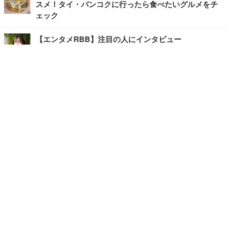
スメ！タイ・バンコクに行ったら食べたいグルメをチ
ェック
【エンタメRBB】注目の人にインタビュー
【坂道グループニュース】ーエンタメRBBー
今観るべきオススメ「韓国ドラマ」
快適デスクのヒントが満載！こだわりデスクツアー
【進化するオフィス】
写真・画像
ホーム
›
エンタメ
›
その他
›
記事
›