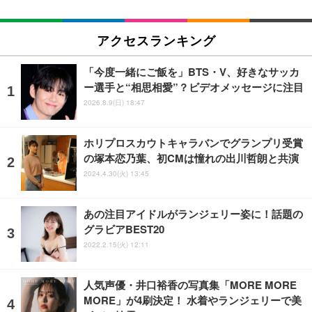
アクセスランキング
「今度一緒にご飯を」BTS・V、好きなサッカ
ー選手と“相思相愛”？ビデオメッセージに注目
2026.8.9(日) 18:47
ホリプロスカウトキャラバンでグランプリ受賞
の塚本恋乃葉、初CMは憧れの出川哲朗と共演
2024.4.30(火) 13:45
あの注目アイドルがランジェリー姿に！話題の
グラビアBEST20
2022.2.15(火) 12:11
人気声優・井口裕香の写真集「MORE MORE
MORE」が4刷決定！ 水着やランジェリーで美