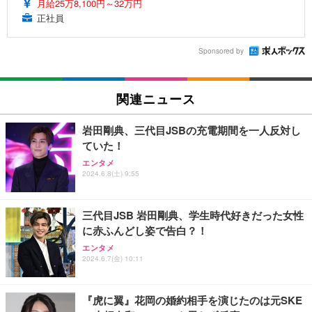
月給25万8,100円～32万円
正社員
Sponsored by
関連ニュース
岩田剛典、三代目JSBの充電期間を一人反対し
ていた！
エンタメ
2024.6.8(土) 9:55
三代目JSB 岩田剛典、学生時代好きだった女性
に赤ふんどし姿で告白？！
エンタメ
2024.6.7(金) 10:11
『虎に翼』花岡の婚約相手を演じたのは元SKE