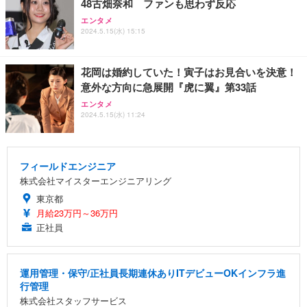
48古畑奈和 ファンも思わず反応
エンタメ
2024.5.15(水) 15:15
花岡は婚約していた！寅子はお見合いを決意！
意外な方向に急展開『虎に翼』第33話
エンタメ
2024.5.15(水) 11:24
フィールドエンジニア
株式会社マイスターエンジニアリング
東京都
月給23万円～36万円
正社員
運用管理・保守/正社員長期連休ありITデビューOKインフラ進
行管理
株式会社スタッフサービス