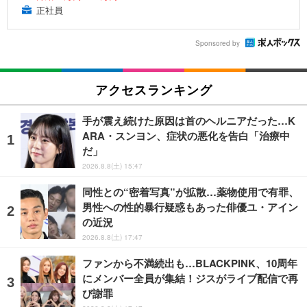
正社員
Sponsored by
アクセスランキング
手が震え続けた原因は首のヘルニアだった…K
ARA・スンヨン、症状の悪化を告白「治療中
だ」
2026.8.8(土) 15:47
同性との“密着写真”が拡散…薬物使用で有罪、
男性への性的暴行疑惑もあった俳優ユ・アイン
の近況
2026.8.8(土) 17:47
ファンから不満続出も…BLACKPINK、10周年
にメンバー全員が集結！ジスがライブ配信で再
び謝罪