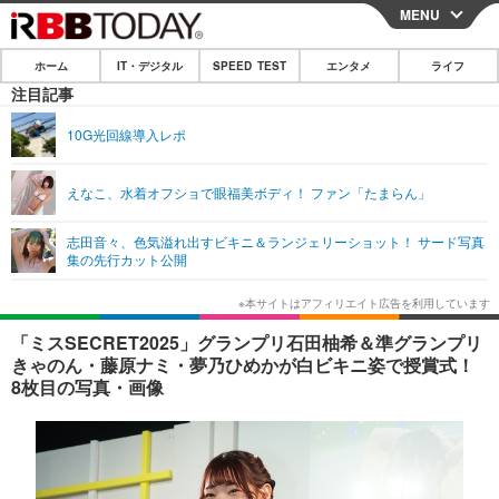
MENU
CLOSE
ホーム
IT・デジタル
SPEED TEST
エンタメ
ライフ
ホーム
注目記事
IT・デジタル
10G光回線導入レポ
IT・デジタルTOP
スマートフォン
SPEED TEST
えなこ、水着オフショで眼福美ボディ！ ファン「たまらん」
ネタ
ガジェット・ツール
エンタメ
志田音々、色気溢れ出すビキニ＆ランジェリーショット！ サード写真
ショッピング
その他
集の先行カット公開
エンタメTOP
映画・ドラマ
ライフ
韓流・K-POP
韓国・芸能
ライフTOP
グルメ
リリース一覧
「ミスSECRET2025」グランプリ石田柚希＆準グランプリ
音楽
スポーツ
ペット
ショッピング
きゃのん・藤原ナミ・夢乃ひめかが白ビキニ姿で授賞式！
プッシュ通知の停止方法
8枚目の写真・画像
グラビア
ブログ
その他
ショッピング
その他