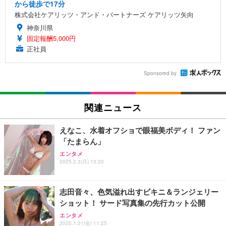
から徒歩で17分
株式会社ケアリッツ・アンド・パートナーズ ケアリッツ矢向
神奈川県
固定報酬5,000円
正社員
Sponsored by
関連ニュース
えなこ、水着オフショで眼福美ボディ！ ファン
「たまらん」
エンタメ
2025.2.3(月) 13:20
志田音々、色気溢れ出すビキニ＆ランジェリー
ショット！ サード写真集の先行カット公開
エンタメ
2025.1.31(金) 11:25