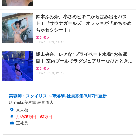
鈴木ふみ奈、小さめビキニからはみ出るバス
ト！『サウナガールズ』オフショが「めちゃめ
ちゃセクシー！」
エンタメ
2025.1.30(木) 18:12
堀未央奈、レアな“プライベート水着”お披露
目！ 室内プールでラグジュアリーなひととき…
エンタメ
2025.1.27(月) 21:45
美容師・スタイリスト/渋谷駅/社員募集/8月7日更新
Umineko美容室 表参道店
東京都
月給25万円～63万円
正社員