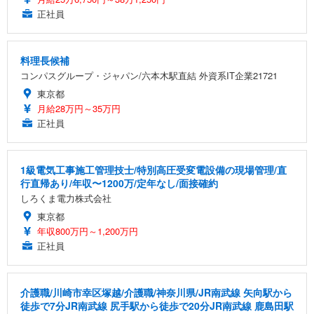
正社員
料理長候補
コンパスグループ・ジャパン/六本木駅直結 外資系IT企業21721
東京都
月給28万円～35万円
正社員
1級電気工事施工管理技士/特別高圧受変電設備の現場管理/直
行直帰あり/年収〜1200万/定年なし/面接確約
しろくま電力株式会社
東京都
年収800万円～1,200万円
正社員
介護職/川崎市幸区塚越/介護職/神奈川県/JR南武線 矢向駅から
徒歩で7分JR南武線 尻手駅から徒歩で20分JR南武線 鹿島田駅