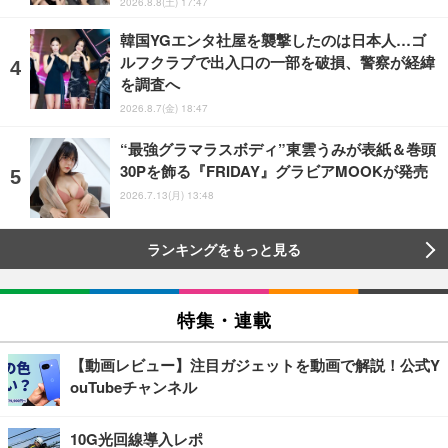
2026.8.8(土) 17:47
韓国YGエンタ社屋を襲撃したのは日本人…ゴ
ルフクラブで出入口の一部を破損、警察が経緯
を調査へ
2026.8.7(金) 18:47
“最強グラマラスボディ”東雲うみが表紙＆巻頭
30Pを飾る『FRIDAY』グラビアMOOKが発売
2026.7.13(月) 13:48
ランキングをもっと見る
特集・連載
【動画レビュー】注目ガジェットを動画で解説！公式Y
ouTubeチャンネル
10G光回線導入レポ