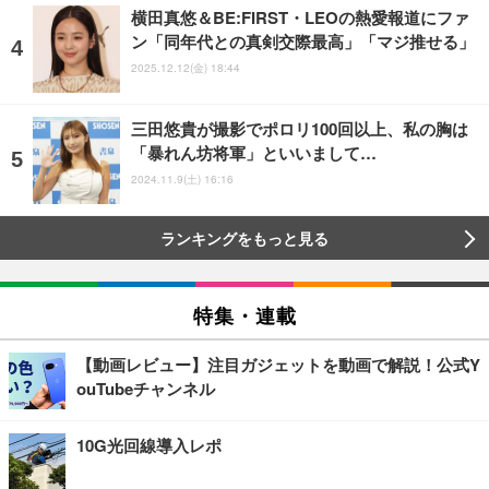
横田真悠＆BE:FIRST・LEOの熱愛報道にファ
ン「同年代との真剣交際最高」「マジ推せる」
2025.12.12(金) 18:44
三田悠貴が撮影でポロリ100回以上、私の胸は
「暴れん坊将軍」といいまして…
2024.11.9(土) 16:16
ランキングをもっと見る
特集・連載
【動画レビュー】注目ガジェットを動画で解説！公式Y
ouTubeチャンネル
10G光回線導入レポ