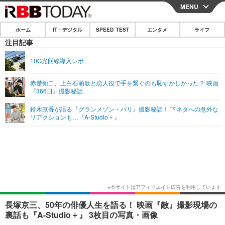
MENU
CLOSE
ホーム
IT・デジタル
SPEED TEST
エンタメ
ライフ
ホーム
注目記事
IT・デジタル
10G光回線導入レポ
IT・デジタルTOP
スマートフォン
SPEED TEST
赤楚衛二、上白石萌歌と恋人役で手を繋ぐのも恥ずかしかった？ 映画
『366日』撮影秘話
ネタ
ガジェット・ツール
エンタメ
鈴木京香が語る『グランメゾン・パリ』撮影秘話！ 下ネタへの意外な
ショッピング
その他
リアクションも…『A-Studio＋』
エンタメTOP
映画・ドラマ
ライフ
韓流・K-POP
韓国・芸能
ライフTOP
グルメ
リリース一覧
音楽
スポーツ
ペット
ショッピング
プッシュ通知の停止方法
グラビア
ブログ
その他
ショッピング
その他
長塚京三、50年の俳優人生を語る！ 映画『敵』撮影現場の
裏話も『A-Studio＋』 3枚目の写真・画像