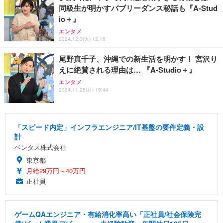
同級生が明かすバブリーダンス秘話も『A-Stud
io＋』
エンタメ
2024.12.3(火) 12:16
尾野真千子、沖縄での新生活を明かす！ 宮沢り
えに絶賛される理由は… 『A-Studio＋』
エンタメ
2024.11.25(月) 19:44
「スピード内定」インフラエンジニア/IT基盤の要件定義・設
計
ベンタス株式会社
東京都
月給29万円～40万円
正社員
ゲームQAエンジニア・有給消化率高い「正社員/社会保険完