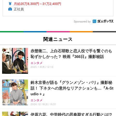
月給20万8,300円～31万2,400円
正社員
Sponsored by
関連ニュース
赤楚衛二、上白石萌歌と恋人役で手を繋ぐのも
恥ずかしかった？ 映画『366日』撮影秘話
エンタメ
2025.1.9(木) 12:12
鈴木京香が語る『グランメゾン・パリ』撮影秘
話！ 下ネタへの意外なリアクションも…『A-St
udio＋』
エンタメ
2024.12.18(水) 16:51
伊原六花、中学時代の思春期すぎる行動とは!?