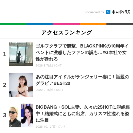
Sponsored by
アクセスランキング
ゴルフクラブで襲撃、BLACKPINKの10周年イ
ベントに激怒したファンの説も…YG本社で女
性が暴れる
2026.8.7(金) 10:47
あの注目アイドルがランジェリー姿に！話題の
グラビアBEST20
2022.2.15(火) 12:11
BIGBANG・SOL夫妻、久々の2SHOTに視線集
中！結婚式にともに出席、カリスマ性溢れる姿
に注目
2025.10.12(日) 17:47