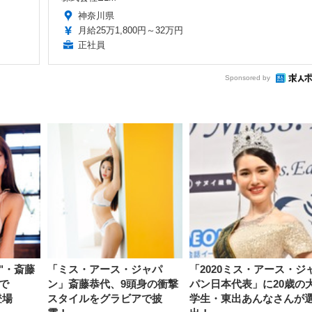
神奈川県
月給25万1,800円～32万円
正社員
Sponsored by
"・斎藤
「ミス・アース・ジャパ
「2020ミス・アース・ジ
で
ン」斎藤恭代、9頭身の衝撃
パン日本代表」に20歳の
登場
スタイルをグラビアで披
学生・東出あんなさんが