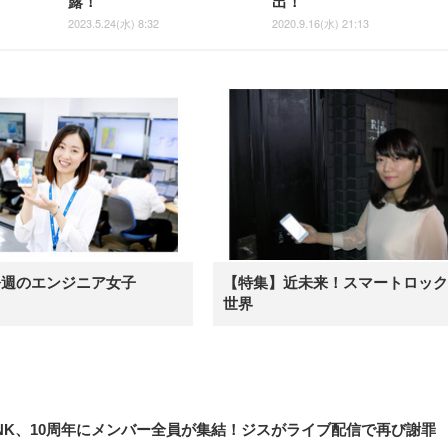
露！
出！
2023.5.24(水) 8:32
2020.9.16(水) 21:13
今週のエンジニア女子
【特集】近未来！スマートロック
世界
INK、10周年にメンバー全員が集結！ジスがライブ配信で再び謝罪