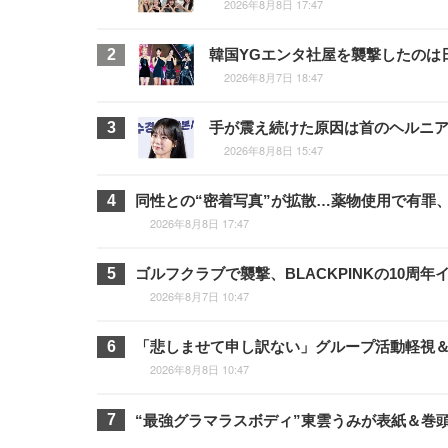
2026年8月8日 17:47
韓国YGエンタ社屋を襲撃したのは
2026年8月7日 18:47
手が震え続けた原因は首のヘルニア
2026年8月8日 15:47
同性との“密着写真”が拡散…薬物使用で有罪
2026年8月8日 17:47
ゴルフクラブで襲撃、BLACKPINKの10
2026年8月7日 10:47
「悲しませて申し訳ない」グループ活動軽視＆フ
2026年8月8日 10:47
“最強グラマラスボディ”東雲うみが表紙＆巻頭3