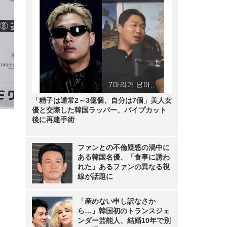
「精子は通常2～3億個、自分は7個」美人女
優と交際した韓国ラッパー、パイプカット
後に再建手術
ファンとの不倫疑惑の渦中に
ある韓国名優、「食事に誘わ
れた」あるファンの異なる視
線が話題に
「産めない申し訳なさか
ら…」韓国初のトランスジェ
ンダー芸能人、結婚10年で別