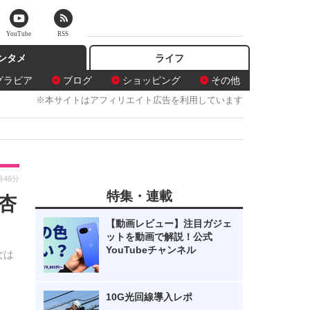
YouTube
RSS
ンタメ
ライフ
グラビア
ブログ
ショッピング
その他
※本サイトはアフィリエイト広告を利用しています
時46分
特集・連載
杏
【動画レビュー】注目ガジェ
ットを動画で解説！公式
YouTubeチャンネル
女は
し
10G光回線導入レポ