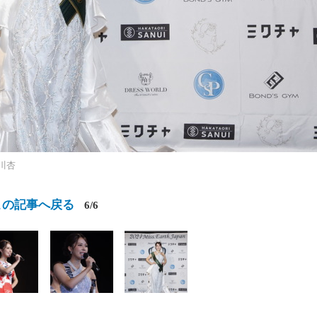
川杏
この記事へ戻る
6/6