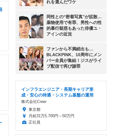
れを選んだワケ
経
同性との“密着写真”が拡散…
薬物使用で有罪、男性への性
的暴行疑惑もあった俳優ユ・
アインの近況
ファンから不満続出も…
BLACKPINK、10周年にメン
バー全員が集結！ジスがライ
ブ配信で再び謝罪
インフラエンジニア・長期キャリア形
成・安心の待遇・システム基盤の運用
株式会社Creer
東京都
月給31万5,700円～50万円
正社員
ー