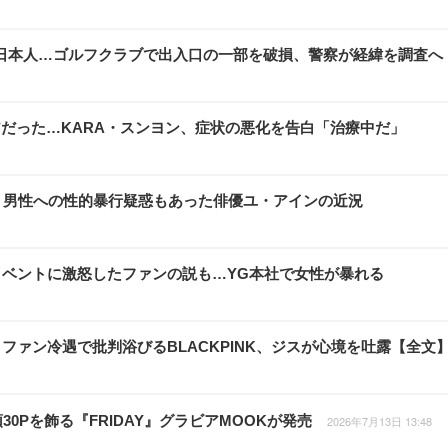
日本人…ゴルフクラブで出入口の一部を破損、警察が経緯を調査へ
だった…KARA・スンヨン、症状の悪化を告白「治療中だ」
、男性への性的暴行疑惑もあった俳優ユ・アインの近況
周年イベントに激怒したファンの説も…YG本社で女性が暴れる
ァン冷遇で批判浴びるBLACKPINK、ジスが心境を吐露【全文
0Pを飾る『FRIDAY』グラビアMOOKが発売
2026年7月13日 13:48