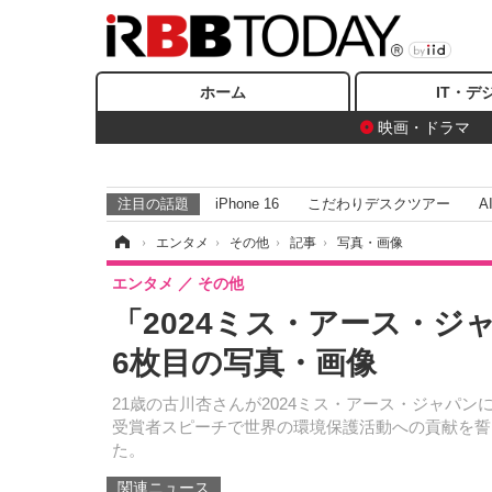
ホーム
IT・デ
映画・ドラマ
注目の話題
iPhone 16
こだわりデスクツアー
A
ホーム
›
エンタメ
›
その他
›
記事
›
写真・画像
エンタメ
その他
「2024ミス・アース・ジ
6枚目の写真・画像
21歳の古川杏さんが2024ミス・アース・ジャパ
受賞者スピーチで世界の環境保護活動への貢献を誓
た。
関連ニュース