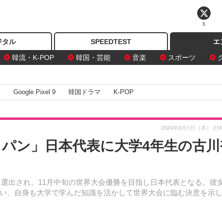
X
ジタル
SPEEDTEST
エ
韓流・K-POP
韓国・芸能
音楽
スポーツ
I
Google Pixel 9
韓国ドラマ
K-POP
2024年8月1日（木） 21
ャパン」日本代表に大学4年生の古川
ンに選出され、11月中旬の世界大会優勝を目指し日本代表となる。彼
い、自身も大学で学んだ知識を活かして世界大会に臨む決意を示