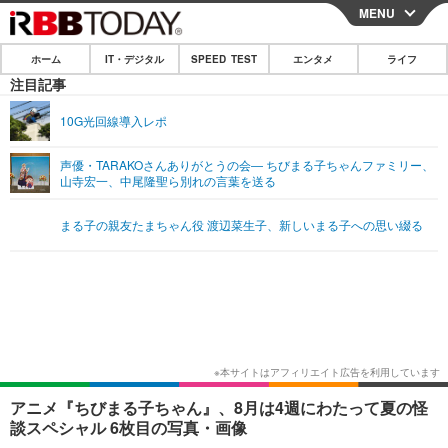
MENU
CLOSE
ホーム
IT・デジタル
SPEED TEST
エンタメ
ライフ
ホーム
注目記事
IT・デジタル
10G光回線導入レポ
IT・デジタルTOP
スマートフォン
SPEED TEST
声優・TARAKOさんありがとうの会― ちびまる子ちゃんファミリー、
山寺宏一、中尾隆聖ら別れの言葉を送る
ネタ
ガジェット・ツール
エンタメ
まる子の親友たまちゃん役 渡辺菜生子、新しいまる子への思い綴る
ショッピング
その他
エンタメTOP
映画・ドラマ
ライフ
韓流・K-POP
韓国・芸能
ライフTOP
グルメ
リリース一覧
音楽
スポーツ
ペット
ショッピング
プッシュ通知の停止方法
グラビア
ブログ
その他
ショッピング
その他
アニメ『ちびまる子ちゃん』、8月は4週にわたって夏の怪
談スペシャル 6枚目の写真・画像