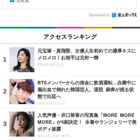
正社員
Sponsored by
アクセスランキング
元宝塚・真飛聖、女優人生初めての濃厚キスに
メロメロ！お相手は北村一輝
2018.8.3(金) 21:21
BTSメンバーからの借金に飲酒運転…自粛中に
脳出血で倒れた韓国芸人、退院 麻痺が残る状
態で出廷へ
2026.8.9(日) 12:47
人気声優・井口裕香の写真集「MORE MORE
MORE」が4刷決定！ 水着やランジェリーで美
ボディ披露
2024.10.11(金) 19:15