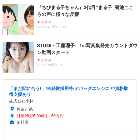
『ちびまる子ちゃん』2代目“まる子”菊池ここ
ろの声に様々な反響
エンタメ
2024.4.21(日) 19:44
STU48・工藤理子、1st写真集発売カウントダウ
ン動画スタート
エンタメ
2024.7.28(日) 9:52
「まだ間に合う!」/未経験採用枠/デバッグエンジニア/資格取
得支援あり
株式会社小林
神奈川県
月給28万5,000円～50万円
正社員