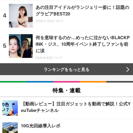
あの注目アイドルがランジェリー姿に！話題の
グラビアBEST20
2022.2.15(火) 12:11
何を意味するのか…めったに泣かないBLACKP
INK・ジス、10周年イベント終了しファンを前
に涙
2026.8.9(日) 11:17
ランキングをもっと見る
特集・連載
【動画レビュー】注目ガジェットを動画で解説！公式Y
ouTubeチャンネル
10G光回線導入レポ