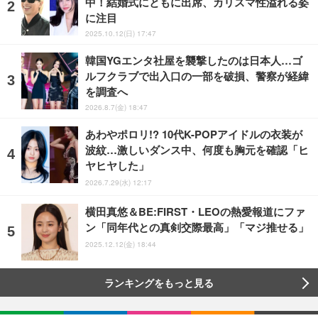
中！結婚式にともに出席、カリスマ性溢れる姿
に注目
2025.10.12(日) 17:47
韓国YGエンタ社屋を襲撃したのは日本人…ゴ
ルフクラブで出入口の一部を破損、警察が経緯
を調査へ
2026.8.7(金) 18:47
あわやポロリ!? 10代K-POPアイドルの衣装が
波紋…激しいダンス中、何度も胸元を確認「ヒ
ヤヒヤした」
2026.7.29(水) 12:17
横田真悠＆BE:FIRST・LEOの熱愛報道にファ
ン「同年代との真剣交際最高」「マジ推せる」
2025.12.12(金) 18:44
ランキングをもっと見る