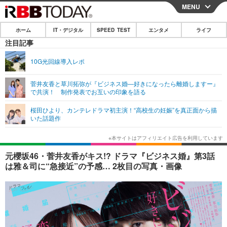
MENU
CLOSE
ホーム
IT・デジタル
SPEED TEST
エンタメ
ライフ
ホーム
注目記事
IT・デジタル
10G光回線導入レポ
IT・デジタルTOP
スマートフォン
SPEED TEST
菅井友香と草川拓弥が『ビジネス婚―好きになったら離婚しますー』
で共演！ 制作発表でお互いの印象を語る
ネタ
ガジェット・ツール
エンタメ
桜田ひより、カンテレドラマ初主演！“高校生の妊娠”を真正面から描
ショッピング
その他
いた話題作
エンタメTOP
映画・ドラマ
ライフ
韓流・K-POP
韓国・芸能
ライフTOP
グルメ
リリース一覧
元櫻坂46・菅井友香がキス!? ドラマ『ビジネス婚』第3話
音楽
スポーツ
ペット
ショッピング
は雅＆司に“急接近”の予感… 2枚目の写真・画像
プッシュ通知の停止方法
グラビア
ブログ
その他
ショッピング
その他