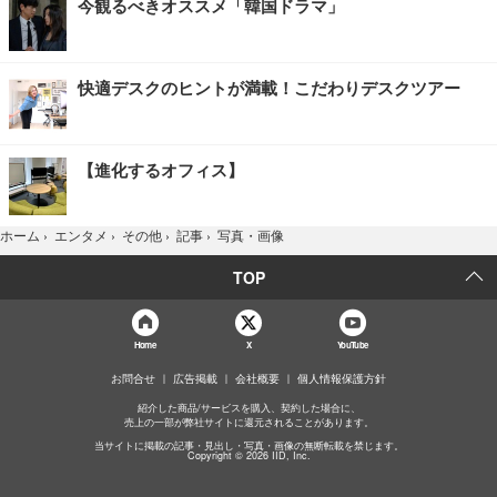
今観るべきオススメ「韓国ドラマ」
快適デスクのヒントが満載！こだわりデスクツアー
【進化するオフィス】
写真・画像
ホーム
›
エンタメ
›
その他
›
記事
›
TOP
Home
X
YouTube
お問合せ
広告掲載
会社概要
個人情報保護方針
紹介した商品/サービスを購入、契約した場合に、
売上の一部が弊社サイトに還元されることがあります。
当サイトに掲載の記事・見出し・写真・画像の無断転載を禁じます。
Copyright © 2026 IID, Inc.