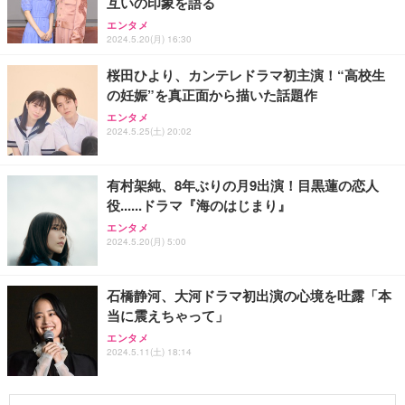
互いの印象を語る
エンタメ
2024.5.20(月) 16:30
桜田ひより、カンテレドラマ初主演！“高校生
の妊娠”を真正面から描いた話題作
エンタメ
2024.5.25(土) 20:02
有村架純、8年ぶりの月9出演！目黒蓮の恋人
役......ドラマ『海のはじまり』
エンタメ
2024.5.20(月) 5:00
石橋静河、大河ドラマ初出演の心境を吐露「本
当に震えちゃって」
エンタメ
2024.5.11(土) 18:14