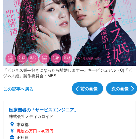
『ビジネス婚―好きになったら離婚します―』キービジュアル（C)「ビ
ジネス婚」製作委員会・MBS
前の画像
次の画像
この記事へ戻る
医療機器の「サービスエンジニア」
株式会社メディカロイド
東京都
月給25万円～40万円
正社員