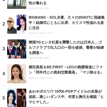
性が暴れる
2026.8.7(金) 10:47
BIGBANG・SOL夫妻、久々の2SHOTに視線集
中！結婚式にともに出席、カリスマ性溢れる姿
に注目
2025.10.12(日) 17:47
韓国YGエンタ社屋を襲撃したのは日本人…ゴ
ルフクラブで出入口の一部を破損、警察が経緯
を調査へ
2026.8.7(金) 18:47
横田真悠＆BE:FIRST・LEOの熱愛報道にファ
ン「同年代との真剣交際最高」「マジ推せる」
2025.12.12(金) 18:44
あわやポロリ!? 10代K-POPアイドルの衣装が
波紋…激しいダンス中、何度も胸元を確認「ヒ
ヤヒヤした」