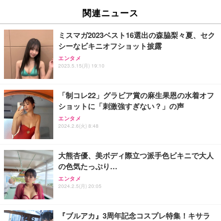
関連ニュース
ミスマガ2023ベスト16選出の森脇梨々夏、セク
シーなビキニオフショット披露
エンタメ
2023.5.15(月) 19:10
「制コレ22」グラビア賞の麻生果恩の水着オフ
ショットに「刺激強すぎない？」の声
エンタメ
2024.2.6(火) 8:48
大熊杏優、美ボディ際立つ派手色ビキニで大人
の色気たっぷり…
エンタメ
2024.2.5(月) 20:05
『ブルアカ』3周年記念コスプレ特集！キサラ