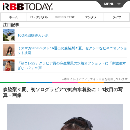
MENU
CLOSE
ホーム
IT・デジタル
SPEED TEST
エンタメ
ライフ
ホーム
注目記事
IT・デジタル
10G光回線導入レポ
IT・デジタルTOP
スマートフォン
SPEED TEST
ミスマガ2023ベスト16選出の森脇梨々夏、セクシーなビキニオフショ
ット披露
ネタ
ガジェット・ツール
エンタメ
「制コレ22」グラビア賞の麻生果恩の水着オフショットに「刺激強す
ショッピング
その他
ぎない？」の声
エンタメTOP
映画・ドラマ
ライフ
韓流・K-POP
韓国・芸能
ライフTOP
グルメ
リリース一覧
森脇梨々夏、初ソログラビアで純白水着姿に！ 4枚目の写
音楽
スポーツ
ペット
ショッピング
真・画像
プッシュ通知の停止方法
グラビア
ブログ
その他
ショッピング
その他