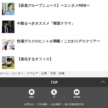
【坂道グループニュース】ーエンタメRBBー
今観るべきオススメ「韓国ドラマ」
快適デスクのヒントが満載！こだわりデスクツアー
【進化するオフィス】
写真・画像
ホーム
›
エンタメ
›
グラビア
›
記事
›
TOP
Home
X
YouTube
お問合せ
広告掲載
会社概要
個人情報保護方針