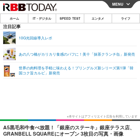
MENU
CLOSE
ホーム
IT・デジタル
SPEED TEST
エンタメ
ライフ
ホーム
注目記事
IT・デジタル
10G光回線導入レポ
IT・デジタルTOP
スマートフォン
SPEED TEST
あの八つ橋がカリカリ食感のパフに！美十「抹茶クランチ缶」新発売
ネタ
ガジェット・ツール
エンタメ
世界の肉料理を手軽に味わえる！プリングルズ新シリーズ第1弾「韓
ショッピング
その他
国コク旨カルビ」新発売
エンタメTOP
映画・ドラマ
ライフ
韓流・K-POP
韓国・芸能
ライフTOP
グルメ
リリース一覧
音楽
スポーツ
ペット
ショッピング
プッシュ通知の停止方法
グラビア
ブログ
その他
ショッピング
その他
A5黒毛和牛食べ放題！「銀座のステーキ」銀座テラス店、
GRANBELL SQUAREにオープン 3枚目の写真・画像