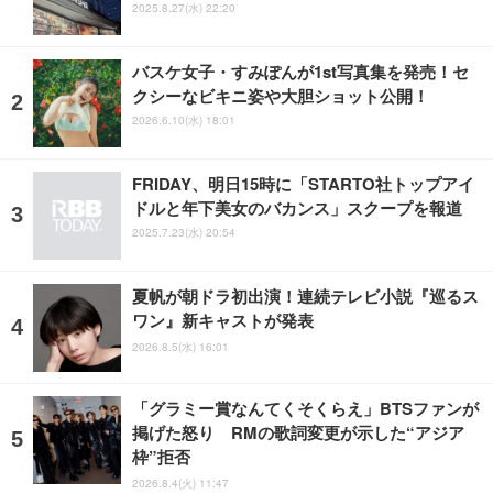
2025.8.27(水) 22:20
バスケ女子・すみぽんが1st写真集を発売！セ
クシーなビキニ姿や大胆ショット公開！
2026.6.10(水) 18:01
FRIDAY、明日15時に「STARTO社トップアイ
ドルと年下美女のバカンス」スクープを報道
2025.7.23(水) 20:54
夏帆が朝ドラ初出演！連続テレビ小説『巡るス
ワン』新キャストが発表
2026.8.5(水) 16:01
「グラミー賞なんてくそくらえ」BTSファンが
掲げた怒り RMの歌詞変更が示した“アジア
枠”拒否
2026.8.4(火) 11:47