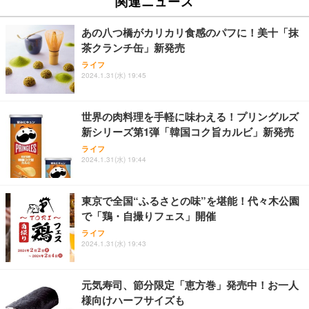
関連ニュース
あの八つ橋がカリカリ食感のパフに！美十「抹
茶クランチ缶」新発売
ライフ
2024.1.31(水) 19:45
世界の肉料理を手軽に味わえる！プリングルズ
新シリーズ第1弾「韓国コク旨カルビ」新発売
ライフ
2024.1.31(水) 19:44
東京で全国“ふるさとの味”を堪能！代々木公園
で「鶏・自撮りフェス」開催
ライフ
2024.1.31(水) 19:43
元気寿司、節分限定「恵方巻」発売中！お一人
様向けハーフサイズも