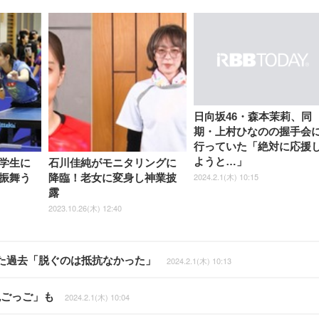
日向坂46・森本茉莉、同
期・上村ひなのの握手会
行っていた「絶対に応援
ようと…」
学生に
石川佳純がモニタリングに
2024.2.1(木) 10:15
振舞う
降臨！老女に変身し神業披
露
2023.10.26(木) 12:40
た過去「脱ぐのは抵抗なかった」
2024.2.1(木) 10:13
鬼ごっご」も
2024.2.1(木) 10:04