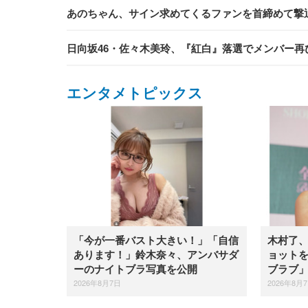
あのちゃん、サイン求めてくるファンを首締めて撃
日向坂46・佐々木美玲、『紅白』落選でメンバー再
エンタメトピックス
「今が一番バスト大きい！」「自信
木村了
あります！」鈴木奈々、アンバサダ
ョット
ーのナイトブラ写真を公開
ブラブ
2026年8月7日
2026年8月