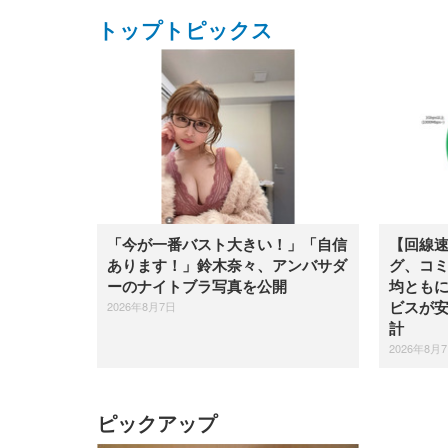
トップトピックス
「今が一番バスト大きい！」「自信
【回線速
あります！」鈴木奈々、アンバサダ
グ、コミ
ーのナイトブラ写真を公開
均とも
2026年8月7日
ビスが安
計
2026年8月
ピックアップ