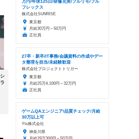
万円/年休125日/研修充実/フルリモ/フル
フレックス
株式会社SUNRISE
東京都
月給30万円～50万円
正社員
27卒・新卒/IT事務/会議資料の作成やデー
タ整理を担当/未経験歓迎
株式会社プロジェクトトリガー
シ
東京都
ラ
月給25万4,100円～32万円
正社員
ゲームQAエンジニア/品質チェック/月給
30万以上可
Yts株式会社
神奈川県
月給29万300円～50万円