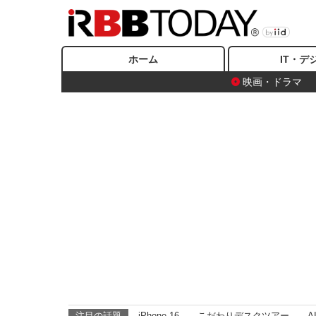
ホーム
IT・デ
映画・ドラマ
注目の話題
iPhone 16
こだわりデスクツアー
A