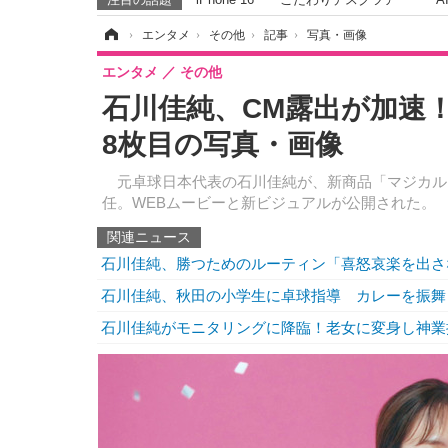
ホーム
›
エンタメ
›
その他
›
記事
›
写真・画像
エンタメ
その他
石川佳純、CM露出が加速
8枚目の写真・画像
元卓球日本代表の石川佳純が、新商品「マジカル
任。WEBムービーと新ビジュアルが公開された。
関連ニュース
石川佳純、勝つためのルーティン「喜怒哀楽を出さ
石川佳純、秋田の小学生に卓球指導 カレーを振舞
石川佳純がモニタリングに降臨！老女に変身し神業