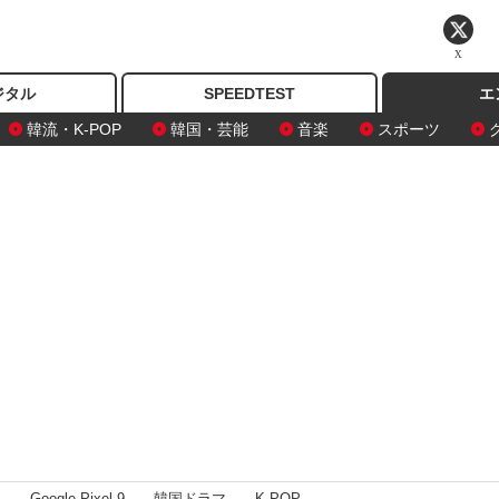
X
ジタル
SPEEDTEST
エ
韓流・K-POP
韓国・芸能
音楽
スポーツ
I
Google Pixel 9
韓国ドラマ
K-POP