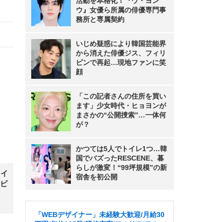
活動を本格化！『ウ・ヨン
ウ』女優ら所属の俳優専門事
務所と専属契約
いじめ疑惑により韓国芸能界
から消えた俳優ジス、フィリ
ピンで再起…現地ファンに笑
顔
「この記者さんの住所を買い
ます」少女時代・ヒョヨンが
まさかの“公開捜索”…一体何
が？
かつては5人でトイレ1つ…韓
国でバズったRESCENE、暮
らしが激変！“99坪規模”の新
タイ
宿舎を初公開
殻ビ
「WEBデザイナー」未経験大歓迎/月給30