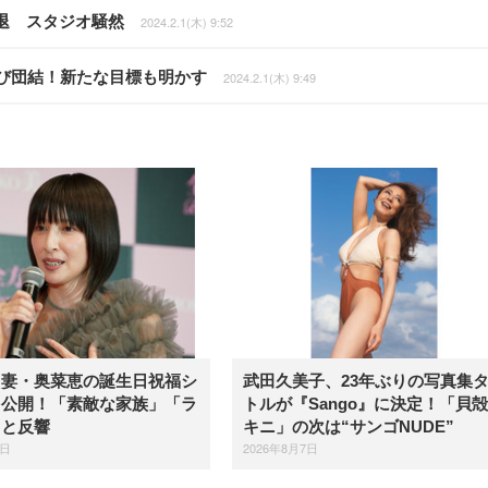
退 スタジオ騒然
2024.2.1(木) 9:52
び団結！新たな目標も明かす
2024.2.1(木) 9:49
、妻・奥菜恵の誕生日祝福シ
武田久美子、23年ぶりの写真集
を公開！「素敵な家族」「ラ
トルが『Sango』に決定！「貝
」と反響
キニ」の次は“サンゴNUDE”
7日
2026年8月7日