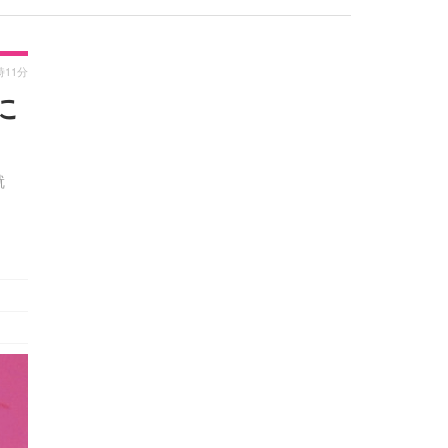
時11分
に
就