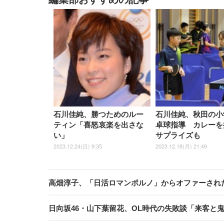
石川佳純、勝つためのルー
石川佳純、秋田の小
ティン「喜怒哀楽を出さな
卓球指導 カレーを
い」
サプライズも
2023.12.24(日) 9:35
2023.12.18(月) 21:49
高畑淳子、「日活ロマンポルノ」からオファーされ
日向坂46・山下葉留花、OL時代の失敗談「来客と