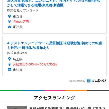
法人営業/営業も、エンジニアも、社内アイドルも!?個性を活
かして活躍できる職場/東京都/新宿区
株式会社セブンコード
東京都
月給23万円～
正社員
AIテストエンジニア/ゲーム品質検証/未経験歓迎/初めての転職
も歓迎/土日祝休み/昇給あり
株式会社Creer
埼玉県
月給22万5,000円～30万7,300円
正社員
Sponsored by
アクセスランキング
夏帆が朝ドラ初出演！連続テレビ小説『巡るス