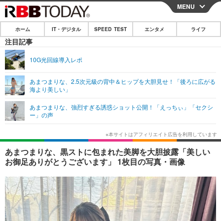
MENU
CLOSE
ホーム
IT・デジタル
SPEED TEST
エンタメ
ライフ
ホーム
注目記事
IT・デジタル
10G光回線導入レポ
IT・デジタルTOP
スマートフォン
SPEED TEST
あまつまりな、2.5次元級の背中＆ヒップを大胆見せ！「後ろに広がる
海より美しい」
ネタ
ガジェット・ツール
エンタメ
あまつまりな、強烈すぎる誘惑ショット公開！「えっちぃ」「セクシ
ショッピング
その他
ー」の声
エンタメTOP
映画・ドラマ
ライフ
韓流・K-POP
韓国・芸能
ライフTOP
グルメ
リリース一覧
あまつまりな、黒ストに包まれた美脚を大胆披露「美しい
音楽
スポーツ
ペット
ショッピング
お御足ありがとうございます」 1枚目の写真・画像
プッシュ通知の停止方法
グラビア
ブログ
その他
ショッピング
その他