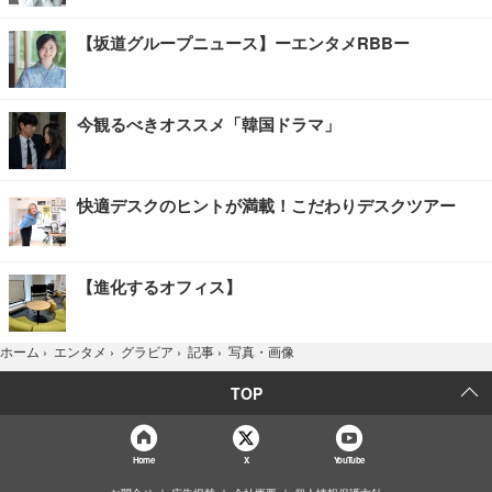
【坂道グループニュース】ーエンタメRBBー
今観るべきオススメ「韓国ドラマ」
快適デスクのヒントが満載！こだわりデスクツアー
【進化するオフィス】
写真・画像
ホーム
›
エンタメ
›
グラビア
›
記事
›
TOP
Home
X
YouTube