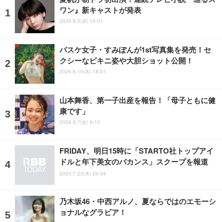
ワン』新キャストが発表
2026.8.5(水) 16:01
バスケ女子・すみぽんが1st写真集を発売！セ
クシーなビキニ姿や大胆ショット公開！
2026.6.10(水) 18:01
山本舞香、第一子出産を報告！「母子ともに健
康です」
2026.8.7(金) 8:10
FRIDAY、明日15時に「STARTO社トップアイ
ドルと年下美女のバカンス」スクープを報道
2025.7.23(水) 20:54
乃木坂46・中西アルノ、夏ならではのエモーシ
ョナルなグラビア！