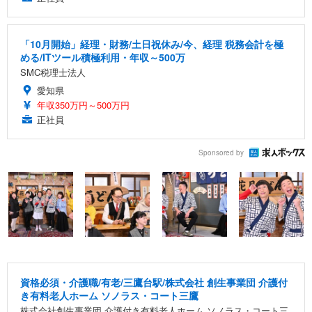
「10月開始」経理・財務/土日祝休み/今、経理 税務会計を極
める/ITツール積極利用・年収～500万
SMC税理士法人
愛知県
年収350万円～500万円
正社員
Sponsored by
資格必須・介護職/有老/三鷹台駅/株式会社 創生事業団 介護付
き有料老人ホーム ソノラス・コート三鷹
株式会社創生事業団 介護付き有料老人ホーム ソノラス・コート三