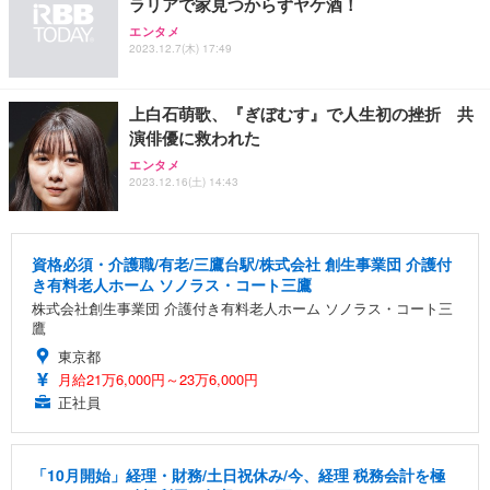
ラリアで家見つからずヤケ酒！
エンタメ
2023.12.7(木) 17:49
上白石萌歌、『ぎぼむす』で人生初の挫折 共
演俳優に救われた
エンタメ
2023.12.16(土) 14:43
資格必須・介護職/有老/三鷹台駅/株式会社 創生事業団 介護付
き有料老人ホーム ソノラス・コート三鷹
株式会社創生事業団 介護付き有料老人ホーム ソノラス・コート三
鷹
東京都
月給21万6,000円～23万6,000円
正社員
「10月開始」経理・財務/土日祝休み/今、経理 税務会計を極