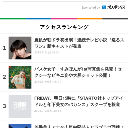
Sponsored by
アクセスランキング
夏帆が朝ドラ初出演！連続テレビ小説『巡るス
ワン』新キャストが発表
2026.8.5(水) 16:01
バスケ女子・すみぽんが1st写真集を発売！セ
クシーなビキニ姿や大胆ショット公開！
2026.6.10(水) 18:01
FRIDAY、明日15時に「STARTO社トップアイ
ドルと年下美女のバカンス」スクープを報道
2025.7.23(水) 20:54
若手美人アナが人気中堅芸人とラブラブ同棲！