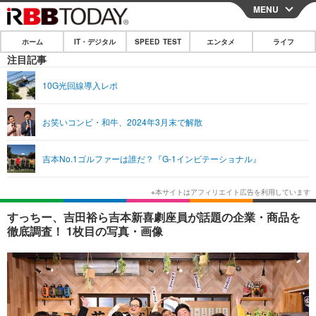
MENU
CLOSE
ホーム
IT・デジタル
SPEED TEST
エンタメ
ライフ
ホーム
注目記事
IT・デジタル
10G光回線導入レポ
IT・デジタルTOP
スマートフォン
SPEED TEST
お笑いコンビ・和牛、2024年3月末で解散
ネタ
ガジェット・ツール
エンタメ
吉本No.1ゴルファーは誰だ？『G-1インビテーショナル』
ショッピング
その他
エンタメTOP
映画・ドラマ
ライフ
韓流・K-POP
韓国・芸能
ライフTOP
グルメ
リリース一覧
すっちー、吉田裕ら吉本新喜劇座員が話題の企業・商品を
音楽
スポーツ
ペット
ショッピング
徹底調査！ 1枚目の写真・画像
プッシュ通知の停止方法
グラビア
ブログ
その他
ショッピング
その他