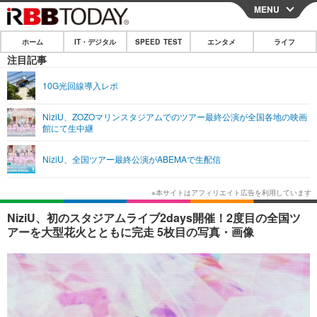
MENU
CLOSE
ホーム
IT・デジタル
SPEED TEST
エンタメ
ライフ
ホーム
注目記事
IT・デジタル
10G光回線導入レポ
IT・デジタルTOP
スマートフォン
SPEED TEST
NiziU、ZOZOマリンスタジアムでのツアー最終公演が全国各地の映画
館にて生中継
ネタ
ガジェット・ツール
エンタメ
NiziU、全国ツアー最終公演がABEMAで生配信
ショッピング
その他
エンタメTOP
映画・ドラマ
ライフ
韓流・K-POP
韓国・芸能
ライフTOP
グルメ
リリース一覧
NiziU、初のスタジアムライブ2days開催！2度目の全国ツ
音楽
スポーツ
ペット
ショッピング
アーを大型花火とともに完走 5枚目の写真・画像
プッシュ通知の停止方法
グラビア
ブログ
その他
ショッピング
その他