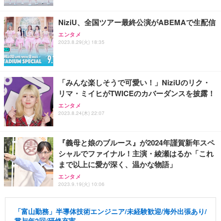
NiziU、全国ツアー最終公演がABEMAで生配信
エンタメ
2023.8.29(火) 18:35
「みんな楽しそうで可愛い！」NiziUのリク・
リマ・ミイヒがTWICEのカバーダンスを披露！
エンタメ
2023.8.24(木) 22:07
『義母と娘のブルース』が2024年謹賀新年スペ
シャルでファイナル！主演・綾瀬はるか「これ
まで以上に愛が深く、温かな物語」
エンタメ
2023.9.19(火) 10:06
「富山勤務」半導体技術エンジニア/未経験歓迎/海外出張あり/
賞与年2回/研修充実