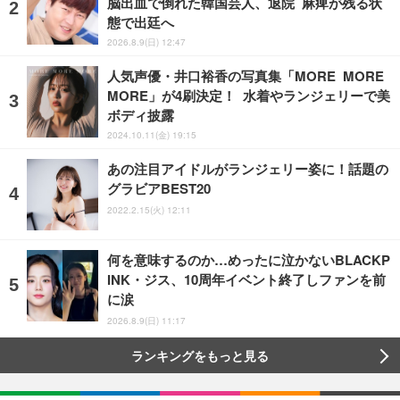
脳出血で倒れた韓国芸人、退院 麻痺が残る状
態で出廷へ
2026.8.9(日) 12:47
人気声優・井口裕香の写真集「MORE MORE
MORE」が4刷決定！ 水着やランジェリーで美
ボディ披露
2024.10.11(金) 19:15
あの注目アイドルがランジェリー姿に！話題の
グラビアBEST20
2022.2.15(火) 12:11
何を意味するのか…めったに泣かないBLACKP
INK・ジス、10周年イベント終了しファンを前
に涙
2026.8.9(日) 11:17
ランキングをもっと見る