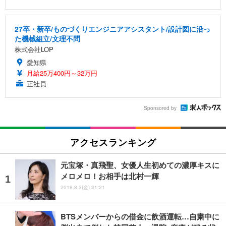
27卒・新卒/ものづくりエンジニアアシスタント/設計図に沿っ
た機械組立/文理不問
株式会社LOP
愛知県
月給25万400円～32万円
正社員
Sponsored by
アクセスランキング
元宝塚・真飛聖、女優人生初めての濃厚キスに
メロメロ！お相手は北村一輝
2018.8.3(金) 21:21
BTSメンバーからの借金に飲酒運転…自粛中に