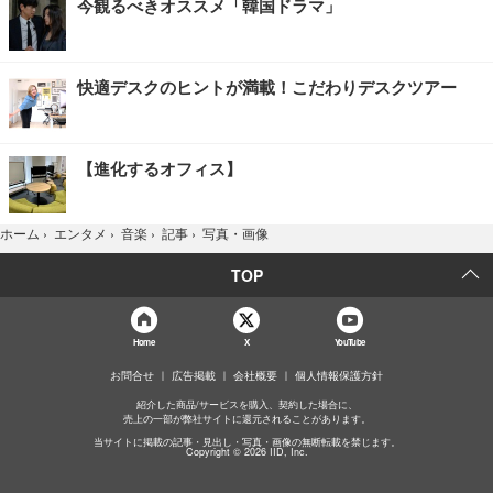
今観るべきオススメ「韓国ドラマ」
快適デスクのヒントが満載！こだわりデスクツアー
【進化するオフィス】
写真・画像
ホーム
›
エンタメ
›
音楽
›
記事
›
TOP
Home
X
YouTube
お問合せ
広告掲載
会社概要
個人情報保護方針
紹介した商品/サービスを購入、契約した場合に、
売上の一部が弊社サイトに還元されることがあります。
当サイトに掲載の記事・見出し・写真・画像の無断転載を禁じます。
Copyright © 2026 IID, Inc.