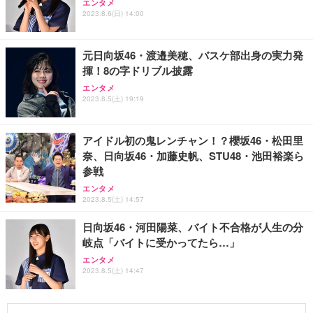
エンタメ
2023.8.6(日) 14:00
元日向坂46・渡邉美穂、バスケ部出身の実力発
揮！8の字ドリブル披露
エンタメ
2023.8.5(土) 19:19
アイドル初の鬼レンチャン！？櫻坂46・松田里
奈、日向坂46・加藤史帆、STU48・池田裕楽ら
参戦
エンタメ
2023.8.5(土) 14:57
日向坂46・河田陽菜、バイト不合格が人生の分
岐点「バイトに受かってたら…」
エンタメ
2023.8.5(土) 14:47