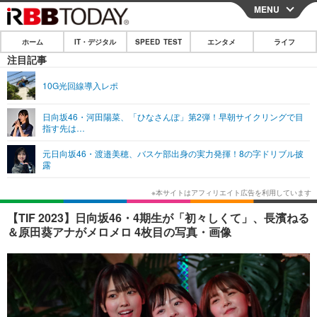
MENU
CLOSE
ホーム
IT・デジタル
SPEED TEST
エンタメ
ライフ
ホーム
注目記事
IT・デジタル
10G光回線導入レポ
IT・デジタルTOP
スマートフォン
SPEED TEST
日向坂46・河田陽菜、「ひなさんぽ」第2弾！早朝サイクリングで目
指す先は…
ネタ
ガジェット・ツール
エンタメ
元日向坂46・渡邉美穂、バスケ部出身の実力発揮！8の字ドリブル披
ショッピング
その他
露
エンタメTOP
映画・ドラマ
ライフ
韓流・K-POP
韓国・芸能
ライフTOP
グルメ
リリース一覧
【TIF 2023】日向坂46・4期生が「初々しくて」、長濱ねる
音楽
スポーツ
ペット
ショッピング
＆原田葵アナがメロメロ 4枚目の写真・画像
プッシュ通知の停止方法
グラビア
ブログ
その他
ショッピング
その他