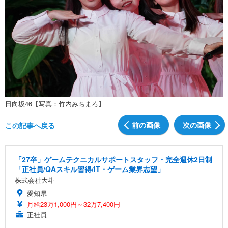
日向坂46【写真：竹内みちまろ】
前の画像
次の画像
この記事へ戻る
「27卒」ゲームテクニカルサポートスタッフ・完全週休2日制
「正社員/QAスキル習得/IT・ゲーム業界志望」
株式会社大斗
愛知県
月給23万1,000円～32万7,400円
正社員