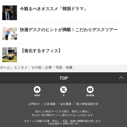
今観るべきオススメ「韓国ドラマ」
快適デスクのヒントが満載！こだわりデスクツアー
【進化するオフィス】
写真・画像
ホーム
›
エンタメ
›
その他
›
記事
›
TOP
Home
X
YouTube
お問合せ
広告掲載
会社概要
個人情報保護方針
紹介した商品/サービスを購入、契約した場合に、
売上の一部が弊社サイトに還元されることがあります。
当サイトに掲載の記事・見出し・写真・画像の無断転載を禁じます。
Copyright © 2026 IID, Inc.