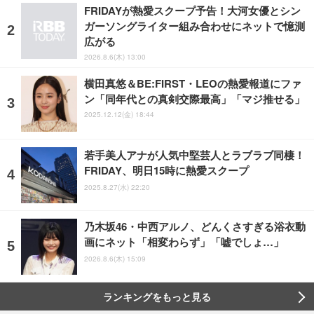
FRIDAYが熱愛スクープ予告！大河女優とシン
ガーソングライター組み合わせにネットで憶測
広がる
2026.8.6(木) 13:00
横田真悠＆BE:FIRST・LEOの熱愛報道にファ
ン「同年代との真剣交際最高」「マジ推せる」
2025.12.12(金) 18:44
若手美人アナが人気中堅芸人とラブラブ同棲！
FRIDAY、明日15時に熱愛スクープ
2025.8.27(水) 22:20
乃木坂46・中西アルノ、どんくさすぎる浴衣動
画にネット「相変わらず」「嘘でしょ…」
2026.8.6(木) 15:09
ランキングをもっと見る