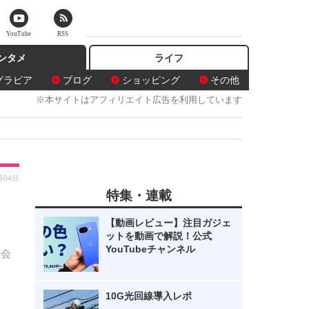
YouTube
RSS
ンタメ
ライフ
グラビア
ブログ
ショッピング
その他
※本サイトはアフィリエイト広告を利用しています
時04分
特集・連載
ョ
【動画レビュー】注目ガジェ
ットを動画で解説！公式
YouTubeチャンネル
覧会
10G光回線導入レポ