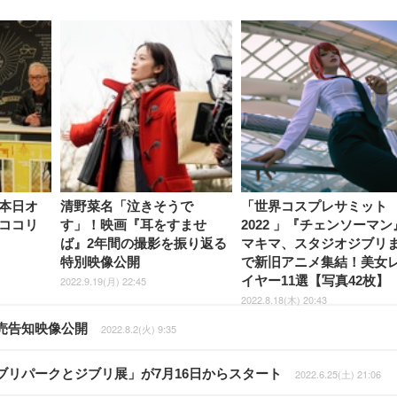
本日オ
清野菜名「泣きそうで
「世界コスプレサミット
ココリ
す」！映画『耳をすませ
2022 」『チェンソーマン
ば』2年間の撮影を振り返る
マキマ、スタジオジブリ
特別映像公開
で新旧アニメ集結！美女
イヤー11選【写真42枚】
2022.9.19(月) 22:45
2022.8.18(木) 20:43
売告知映像公開
2022.8.2(火) 9:35
リパークとジブリ展」が7月16日からスタート
2022.6.25(土) 21:06