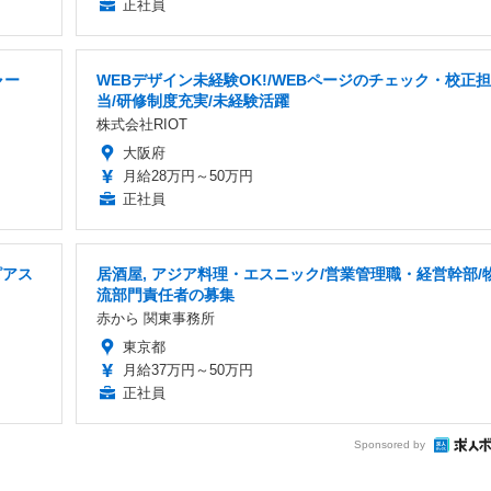
正社員
ャー
WEBデザイン未経験OK!/WEBページのチェック・校正担
当/研修制度充実/未経験活躍
株式会社RIOT
大阪府
月給28万円～50万円
正社員
ピアス
居酒屋, アジア料理・エスニック/営業管理職・経営幹部/
流部門責任者の募集
赤から 関東事務所
東京都
月給37万円～50万円
正社員
Sponsored by