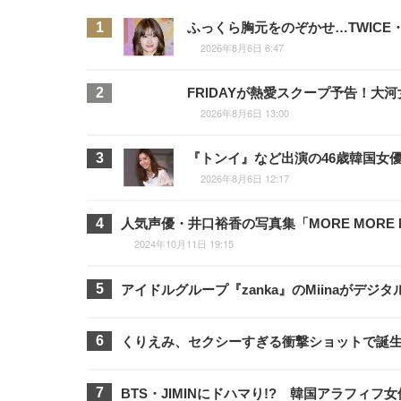
ふっくら胸元をのぞかせ…TWIC
2026年8月6日 6:47
FRIDAYが熱愛スクープ予告！
2026年8月6日 13:00
『トンイ』など出演の46歳韓国女
2026年8月6日 12:17
人気声優・井口裕香の写真集「MORE MORE
2024年10月11日 19:15
アイドルグループ『zanka』のMiinaがデ
くりえみ、セクシーすぎる衝撃ショットで誕
BTS・JIMINにドハマり!? 韓国アラフィ