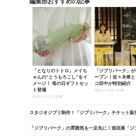
編集部おすすめの記事
「となりのトトロ」メイち
「ジブリパーク」が
ゃんの“とうもろこし”をイ
ープン！佐々木希と
メージ！ 母の日ギフトセッ
コ田中が特別紹介
ト登場
2022.11.1(火) 10:38
2023.3.11(土) 13:38
スタジオジブリ制作！「ジブリパーク」チケット販
「ジブリパーク」の雰囲気を一足先に！巡回展「ジブ