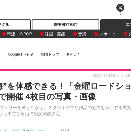
X
ジタル
SPEEDTEST
エ
韓流・K-POP
韓国・芸能
音楽
スポーツ
I
Google Pixel 9
韓国ドラマ
K-POP
2023年3月25日（土） 21
海”を体感できる！「金曜ロードシ
で開催 4枚目の写真・画像
ストリーを辿りながら、スタジオジブリ作品の魅力を紹介する展
日から東京と富山で順次開催決定。