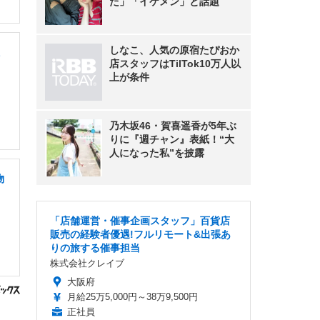
た」「イケメン」と話題
しなこ、人気の原宿たぴおか
店スタッフはTilTok10万人以
上が条件
乃木坂46・賀喜遥香が5年ぶ
りに『週チャン』表紙！“大
人になった私”を披露
物
「店舗運営・催事企画スタッフ」百貨店
販売の経験者優遇!フルリモート&出張あ
りの旅する催事担当
株式会社クレイブ
大阪府
月給25万5,000円～38万9,500円
正社員