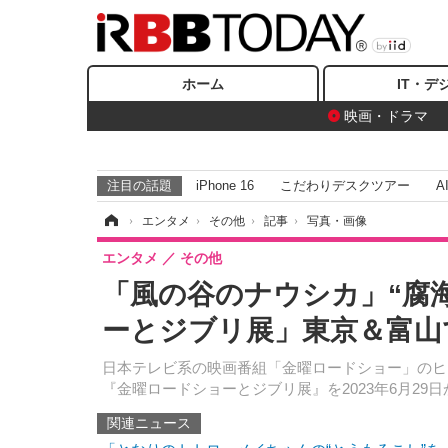
ホーム
IT・デ
映画・ドラマ
注目の話題
iPhone 16
こだわりデスクツアー
A
ホーム
›
エンタメ
›
その他
›
記事
›
写真・画像
エンタメ
その他
「風の谷のナウシカ」“腐
ーとジブリ展」東京＆富山
日本テレビ系の映画番組「金曜ロードショー」のヒ
『金曜ロードショーとジブリ展』を2023年6月29
関連ニュース