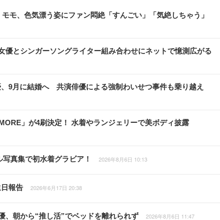
E・モモ、色気漂う姿にファン悶絶「すんごい」「気絶しちゃう」
大河女優とシンガーソングライター組み合わせにネットで憶測広がる
優、9月に結婚へ 共演俳優による強制わいせつ事件も乗り越え
 MORE」が4刷決定！ 水着やランジェリーで美ボディ披露
ジタル写真集で初水着グラビア！
2026年8月6日 10:13
生日報告
2026年6月17日 20:38
フ女優、朝から“推し活”でベッドを離れられず
2026年8月6日 11:47