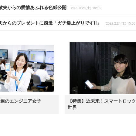
敏夫からの愛情あふれる色紙公開
2022.5.28(土) 15:16
からのプレゼントに感激「ガチ爆上がりです!!」
2022.2.24(木) 15:33
今週のエンジニア女子
【特集】近未来！スマートロック
世界