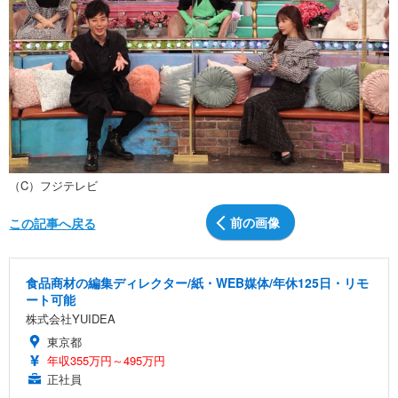
（C）フジテレビ
前の画像
この記事へ戻る
食品商材の編集ディレクター/紙・WEB媒体/年休125日・リモ
ート可能
株式会社YUIDEA
東京都
年収355万円～495万円
正社員