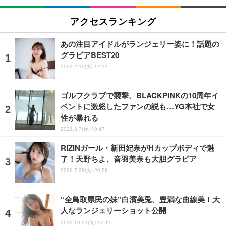
アクセスランキング
あの注目アイドルがランジェリー姿に！話題の
グラビアBEST20
2022.2.15(火) 12:11
ゴルフクラブで襲撃、BLACKPINKの10周年イ
ベントに激怒したファンの説も…YG本社で女
性が暴れる
2026.8.7(金) 10:47
RIZINガール・新田妃奈がHカップボディで魅
了！天野ちよ、音羽美奈も大胆グラビア
2026.7.28(火) 20:58
“全鳥取県民の妹”白濱美兎、豊満な曲線美！大
人なランジェリーショット公開
2025.10.21(火) 17:41