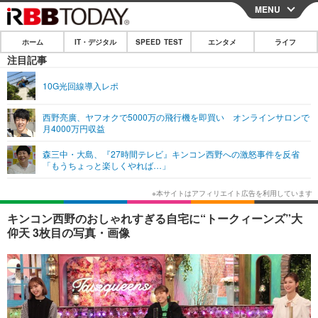
MENU
CLOSE
ホーム
IT・デジタル
SPEED TEST
エンタメ
ライフ
ホーム
注目記事
IT・デジタル
10G光回線導入レポ
IT・デジタルTOP
スマートフォン
SPEED TEST
西野亮廣、ヤフオクで5000万の飛行機を即買い オンラインサロンで
月4000万円収益
ネタ
ガジェット・ツール
エンタメ
森三中・大島、『27時間テレビ』キンコン西野への激怒事件を反省
ショッピング
その他
「もうちょっと楽しくやれば…」
エンタメTOP
映画・ドラマ
ライフ
韓流・K-POP
韓国・芸能
ライフTOP
グルメ
リリース一覧
キンコン西野のおしゃれすぎる自宅に“トークィーンズ”大
音楽
スポーツ
ペット
ショッピング
仰天 3枚目の写真・画像
プッシュ通知の停止方法
グラビア
ブログ
その他
ショッピング
その他