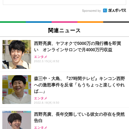
Sponsored by
関連ニュース
西野亮廣、ヤフオクで5000万の飛行機を即買
い オンラインサロンで月4000万円収益
エンタメ
2022.3.15(火) 8:52
森三中・大島、『27時間テレビ』キンコン西野
への激怒事件を反省「もうちょっと楽しくやれ
ば…」
エンタメ
2022.8.18(木) 9:50
西野亮廣、長年交際している彼女の存在を突然
告白
エンタメ