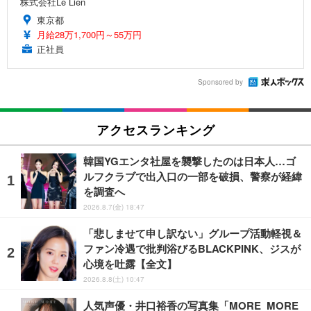
株式会社Le Lien
東京都
月給28万1,700円～55万円
正社員
Sponsored by
アクセスランキング
韓国YGエンタ社屋を襲撃したのは日本人…ゴ
ルフクラブで出入口の一部を破損、警察が経緯
を調査へ
2026.8.7(金) 18:47
「悲しませて申し訳ない」グループ活動軽視＆
ファン冷遇で批判浴びるBLACKPINK、ジスが
心境を吐露【全文】
2026.8.8(土) 10:47
人気声優・井口裕香の写真集「MORE MORE