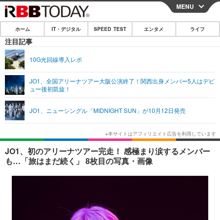
MENU
CLOSE
ホーム
IT・デジタル
SPEED TEST
エンタメ
ライフ
ホーム
注目記事
IT・デジタル
10G光回線導入レポ
IT・デジタルTOP
スマートフォン
SPEED TEST
JO1、全国アリーナツアー大阪公演終了！関西出身メンバー5人はデビ
ュー後初凱旋！
ネタ
ガジェット・ツール
エンタメ
JO1、ニューシングル「MIDNIGHT SUN」が10月12日発売
ショッピング
その他
エンタメTOP
映画・ドラマ
ライフ
韓流・K-POP
韓国・芸能
ライフTOP
グルメ
リリース一覧
JO1、初のアリーナツアー完走！ 感極まり涙するメンバー
音楽
スポーツ
ペット
ショッピング
も…「旅はまだ続く」 8枚目の写真・画像
プッシュ通知の停止方法
グラビア
ブログ
その他
ショッピング
その他