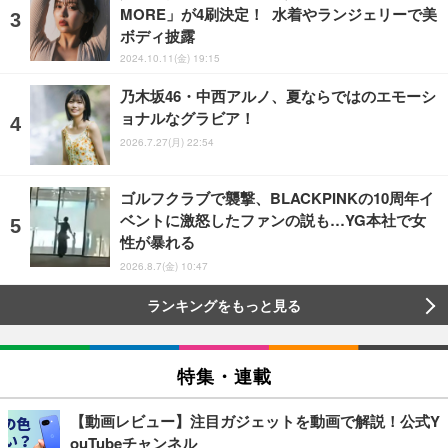
MORE」が4刷決定！ 水着やランジェリーで美
ボディ披露
2024.10.11(金) 19:15
乃木坂46・中西アルノ、夏ならではのエモーシ
ョナルなグラビア！
2026.7.27(月) 22:54
ゴルフクラブで襲撃、BLACKPINKの10周年イ
ベントに激怒したファンの説も…YG本社で女
性が暴れる
2026.8.7(金) 10:47
ランキングをもっと見る
特集・連載
【動画レビュー】注目ガジェットを動画で解説！公式Y
ouTubeチャンネル