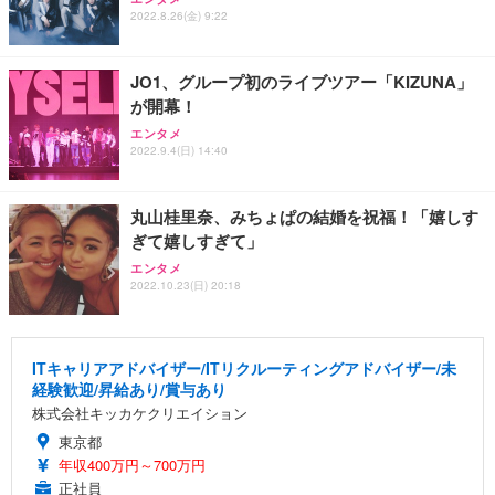
2022.8.26(金) 9:22
JO1、グループ初のライブツアー「KIZUNA」
が開幕！
エンタメ
2022.9.4(日) 14:40
丸山桂里奈、みちょぱの結婚を祝福！「嬉しす
ぎて嬉しすぎて」
エンタメ
2022.10.23(日) 20:18
ITキャリアアドバイザー/ITリクルーティングアドバイザー/未
経験歓迎/昇給あり/賞与あり
株式会社キッカケクリエイション
東京都
年収400万円～700万円
正社員