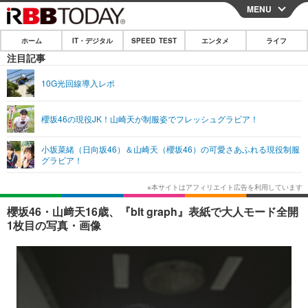
MENU
CLOSE
ホーム
IT・デジタル
SPEED TEST
エンタメ
ライフ
ホーム
注目記事
IT・デジタル
10G光回線導入レポ
IT・デジタルTOP
スマートフォン
SPEED TEST
櫻坂46の現役JK！山崎天が制服姿でフレッシュグラビア！
ネタ
ガジェット・ツール
エンタメ
小坂菜緒（日向坂46）＆山崎天（櫻坂46）の可愛さあふれる現役制服
ショッピング
その他
グラビア！
エンタメTOP
映画・ドラマ
ライフ
韓流・K-POP
韓国・芸能
ライフTOP
グルメ
リリース一覧
櫻坂46・山﨑天16歳、『blt graph』表紙で大人モード全開
音楽
スポーツ
ペット
ショッピング
1枚目の写真・画像
プッシュ通知の停止方法
グラビア
ブログ
その他
ショッピング
その他