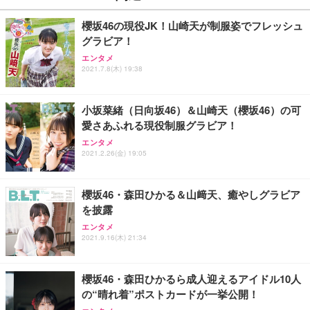
櫻坂46の現役JK！山崎天が制服姿でフレッシュ
グラビア！
エンタメ
2021.7.8(木) 19:38
小坂菜緒（日向坂46）＆山崎天（櫻坂46）の可
愛さあふれる現役制服グラビア！
エンタメ
2021.2.26(金) 19:05
櫻坂46・森田ひかる＆山﨑天、癒やしグラビア
を披露
エンタメ
2021.9.16(木) 21:34
櫻坂46・森田ひかるら成人迎えるアイドル10人
の“晴れ着”ポストカードが一挙公開！