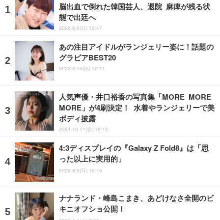
脳出血で倒れた韓国芸人、退院 麻痺が残る状
態で出廷へ
2026.8.9(日) 12:47
あの注目アイドルがランジェリー姿に！話題の
グラビアBEST20
2022.2.15(火) 12:11
人気声優・井口裕香の写真集「MORE MORE
MORE」が4刷決定！ 水着やランジェリーで美
ボディ披露
2024.10.11(金) 19:15
4:3ディスプレイの『Galaxy Z Fold8』は「思
った以上に実用的」
2026.8.9(日) 16:19
ナナランド・峰島こまき、あどけなさ全開のビ
キニオフショ公開！