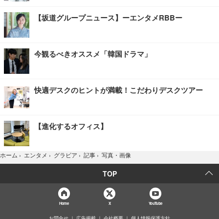
【坂道グループニュース】ーエンタメRBBー
今観るべきオススメ「韓国ドラマ」
快適デスクのヒントが満載！こだわりデスクツアー
【進化するオフィス】
写真・画像
ホーム
›
エンタメ
›
グラビア
›
記事
›
TOP
Home
X
YouTube
お問合せ
広告掲載
会社概要
個人情報保護方針