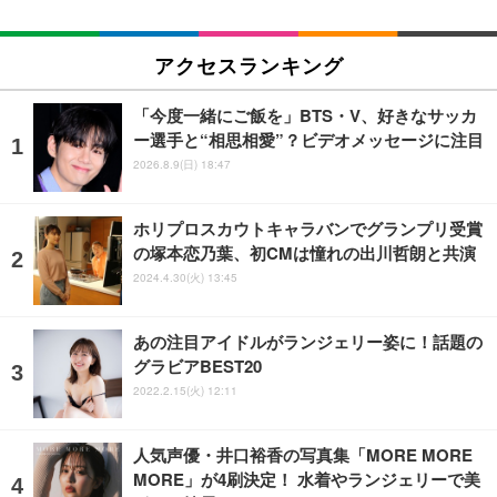
アクセスランキング
「今度一緒にご飯を」BTS・V、好きなサッカ
ー選手と“相思相愛”？ビデオメッセージに注目
2026.8.9(日) 18:47
ホリプロスカウトキャラバンでグランプリ受賞
の塚本恋乃葉、初CMは憧れの出川哲朗と共演
2024.4.30(火) 13:45
あの注目アイドルがランジェリー姿に！話題の
グラビアBEST20
2022.2.15(火) 12:11
人気声優・井口裕香の写真集「MORE MORE
MORE」が4刷決定！ 水着やランジェリーで美