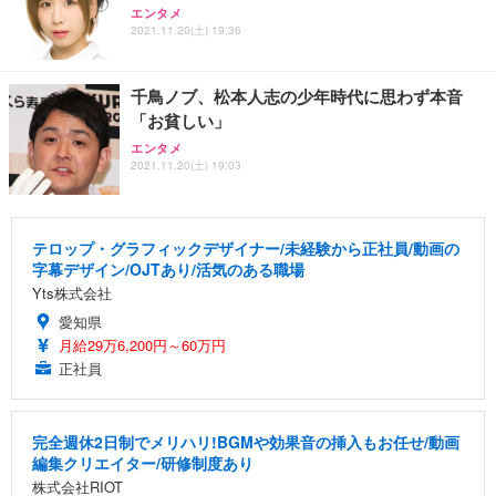
エンタメ
2021.11.20(土) 19:36
千鳥ノブ、松本人志の少年時代に思わず本音
「お貧しい」
エンタメ
2021.11.20(土) 19:03
テロップ・グラフィックデザイナー/未経験から正社員/動画の
字幕デザイン/OJTあり/活気のある職場
Yts株式会社
愛知県
月給29万6,200円～60万円
正社員
完全週休2日制でメリハリ!BGMや効果音の挿入もお任せ/動画
編集クリエイター/研修制度あり
株式会社RIOT