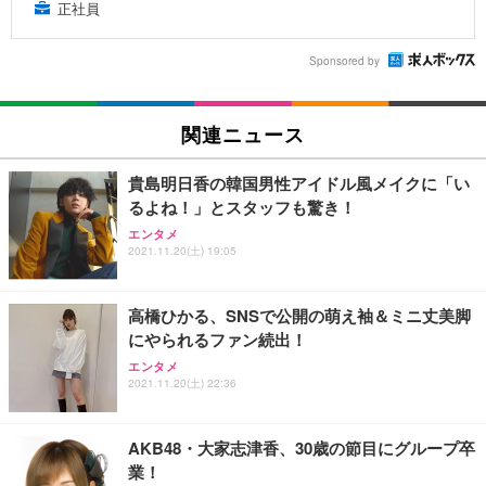
正社員
Sponsored by
関連ニュース
貴島明日香の韓国男性アイドル風メイクに「い
るよね！」とスタッフも驚き！
エンタメ
2021.11.20(土) 19:05
高橋ひかる、SNSで公開の萌え袖＆ミニ丈美脚
にやられるファン続出！
エンタメ
2021.11.20(土) 22:36
AKB48・大家志津香、30歳の節目にグループ卒
業！