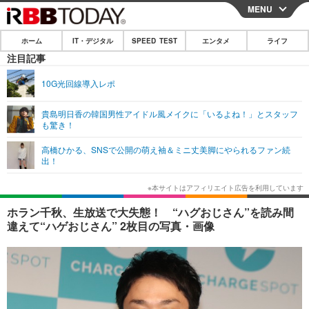
MENU
CLOSE
ホーム
IT・デジタル
SPEED TEST
エンタメ
ライフ
ホーム
注目記事
IT・デジタル
10G光回線導入レポ
IT・デジタルTOP
スマートフォン
SPEED TEST
貴島明日香の韓国男性アイドル風メイクに「いるよね！」とスタッフ
も驚き！
ネタ
ガジェット・ツール
エンタメ
高橋ひかる、SNSで公開の萌え袖＆ミニ丈美脚にやられるファン続
ショッピング
その他
出！
エンタメTOP
映画・ドラマ
ライフ
韓流・K-POP
韓国・芸能
ライフTOP
グルメ
リリース一覧
ホラン千秋、生放送で大失態！ “ハグおじさん”を読み間
音楽
スポーツ
ペット
ショッピング
違えて“ハゲおじさん” 2枚目の写真・画像
プッシュ通知の停止方法
グラビア
ブログ
その他
ショッピング
その他