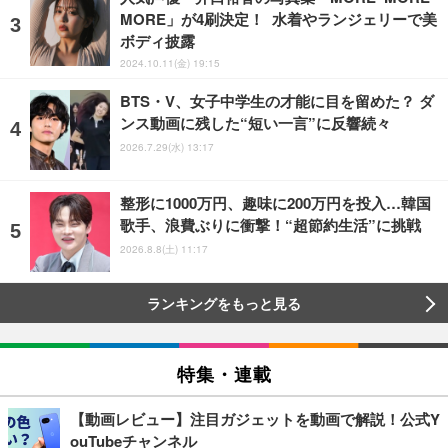
MORE」が4刷決定！ 水着やランジェリーで美
ボディ披露
2024.10.11(金) 19:15
BTS・V、女子中学生の才能に目を留めた？ ダ
ンス動画に残した“短い一言”に反響続々
2026.7.29(水) 13:17
整形に1000万円、趣味に200万円を投入…韓国
歌手、浪費ぶりに衝撃！“超節約生活”に挑戦
2026.8.8(土) 11:17
ランキングをもっと見る
特集・連載
【動画レビュー】注目ガジェットを動画で解説！公式Y
ouTubeチャンネル