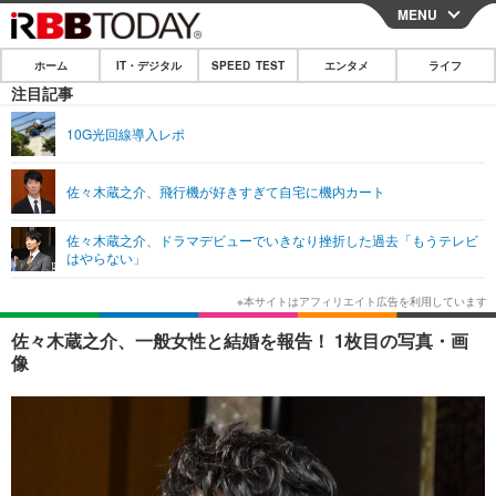
MENU
CLOSE
ホーム
IT・デジタル
SPEED TEST
エンタメ
ライフ
ホーム
注目記事
IT・デジタル
10G光回線導入レポ
IT・デジタルTOP
スマートフォン
SPEED TEST
佐々木蔵之介、飛行機が好きすぎて自宅に機内カート
ネタ
ガジェット・ツール
エンタメ
佐々木蔵之介、ドラマデビューでいきなり挫折した過去「もうテレビ
ショッピング
その他
はやらない」
エンタメTOP
映画・ドラマ
ライフ
韓流・K-POP
韓国・芸能
ライフTOP
グルメ
リリース一覧
佐々木蔵之介、一般女性と結婚を報告！ 1枚目の写真・画
音楽
スポーツ
ペット
ショッピング
像
プッシュ通知の停止方法
グラビア
ブログ
その他
ショッピング
その他