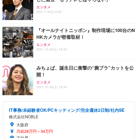
エンタメ
2021.7.4(日) 6:00
『オールナイトニッポン』制作現場に100台のN
HKカメラが密着取材！
エンタメ
2021.10.30(土) 19:42
みちょぱ、誕生日に衝撃の“腕ブラ”カットを公
開！
エンタメ
2021.10.30(土) 18:40
IT事務/未経験者OK/PCキッティング/完全週休2日制/社内SE
株式会社NOBLE
大阪府
月給28万円～34万円
正社員