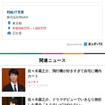
戦略/IT営業
株式会社WorkX
東京都
年収500万円～1,200万円
正社員
Sponsored by
関連ニュース
佐々木蔵之介、飛行機が好きすぎて自宅に機内
カート
エンタメ
2021.7.12(月) 5:00
佐々木蔵之介、ドラマデビューでいきなり挫折
した過去「もうテレビはやらない」