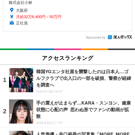
株式会社小林
大阪府
月給32万6,400円～50万円
正社員
Sponsored by
アクセスランキング
韓国YGエンタ社屋を襲撃したのは日本人…ゴ
ルフクラブで出入口の一部を破損、警察が経緯
を調査へ
2026.8.7(金) 18:47
手の震えが止まらず…KARA・スンヨン、健康
状態に心配の声 思わぬ形でファンの動画が拡
散
2026.8.8(土) 11:47
人気声優・井口裕香の写真集「MORE MORE