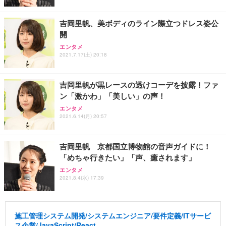
吉岡里帆、美ボディのライン際立つドレス姿公
開
エンタメ
2021.7.17(土) 20:18
吉岡里帆が黒レースの透けコーデを披露！ファ
ン「激かわ」「美しい」の声！
エンタメ
2021.6.14(月) 20:57
吉岡里帆 京都国立博物館の音声ガイドに！
「めちゃ行きたい」「声、癒されます」
エンタメ
2021.8.4(水) 17:39
施工管理システム開発/システムエンジニア/要件定義/ITサービ
ス企業/JavaScript/React