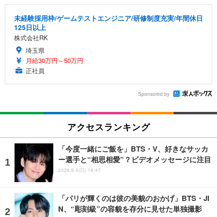
未経験採用枠/ゲームテストエンジニア/研修制度充実/年間休日
125日以上
株式会社RK
埼玉県
月給30万円～50万円
正社員
Sponsored by
アクセスランキング
「今度一緒にご飯を」BTS・V、好きなサッカ
ー選手と“相思相愛”？ビデオメッセージに注目
2026.8.9(日) 18:47
「パリが輝くのは彼の美貌のおかげ」BTS・JI
N、“彫刻級”の容貌を存分に見せた単独撮影