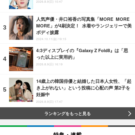
2026.8.9(日) 10:47
人気声優・井口裕香の写真集「MORE MORE
MORE」が4刷決定！ 水着やランジェリーで美
ボディ披露
2024.10.11(金) 19:15
4:3ディスプレイの『Galaxy Z Fold8』は「思
った以上に実用的」
2026.8.9(日) 16:19
14歳上の韓国俳優と結婚した日本人女性、「起
き上がれない」という投稿に心配の声 第2子を
妊娠中
2026.8.9(日) 17:47
ランキングをもっと見る
特集・連載