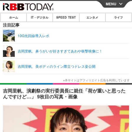
MENU
CLOSE
ホーム
IT・デジタル
SPEED TEST
エンタメ
ライフ
ホーム
注目記事
IT・デジタル
10G光回線導入レポ
IT・デジタルTOP
スマートフォン
SPEED TEST
吉岡里帆、鼻うがいが好きすぎてあわや衝撃映像に！
ネタ
ガジェット・ツール
エンタメ
吉岡里帆、美ボディのライン際立つドレス姿公開
ショッピング
その他
エンタメTOP
映画・ドラマ
ライフ
韓流・K-POP
韓国・芸能
ライフTOP
グルメ
リリース一覧
吉岡里帆、演劇祭の実行委員長に就任「荷が重いと思った
音楽
スポーツ
ペット
ショッピング
んですけど…」 9枚目の写真・画像
プッシュ通知の停止方法
グラビア
ブログ
その他
ショッピング
その他