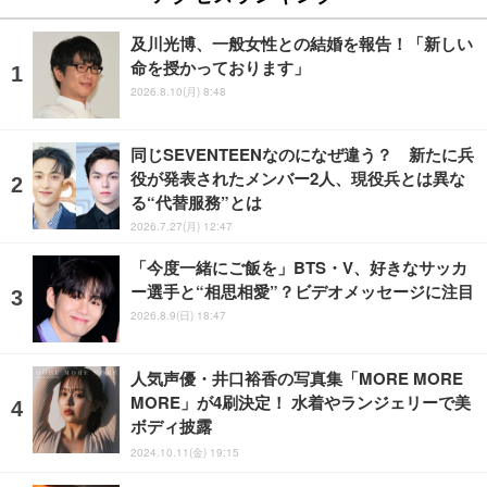
及川光博、一般女性との結婚を報告！「新しい
命を授かっております」
2026.8.10(月) 8:48
同じSEVENTEENなのになぜ違う？ 新たに兵
役が発表されたメンバー2人、現役兵とは異な
る“代替服務”とは
2026.7.27(月) 12:47
「今度一緒にご飯を」BTS・V、好きなサッカ
ー選手と“相思相愛”？ビデオメッセージに注目
2026.8.9(日) 18:47
人気声優・井口裕香の写真集「MORE MORE
MORE」が4刷決定！ 水着やランジェリーで美
ボディ披露
2024.10.11(金) 19:15