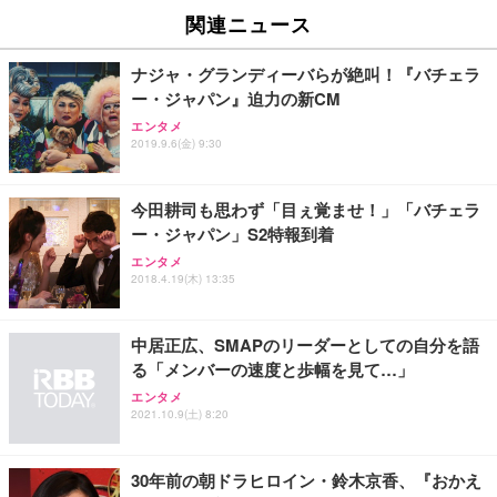
関連ニュース
ナジャ・グランディーバらが絶叫！『バチェラ
ー・ジャパン』迫力の新CM
エンタメ
2019.9.6(金) 9:30
今田耕司も思わず「目ぇ覚ませ！」「バチェラ
ー・ジャパン」S2特報到着
エンタメ
2018.4.19(木) 13:35
中居正広、SMAPのリーダーとしての自分を語
る「メンバーの速度と歩幅を見て…」
エンタメ
2021.10.9(土) 8:20
30年前の朝ドラヒロイン・鈴木京香、『おかえ