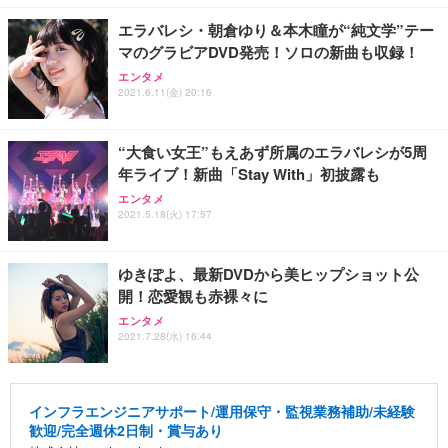
エラバレシ・朝倉ゆり＆本木瞳が“純文学”テー
マのグラビアDVD発売！ソロの新曲も収録！
エンタメ
2021.6.11(金) 20:16
“大食い女王”もえあず所属のエラバレシが5周
年ライブ！新曲「Stay With」初披露も
エンタメ
2021.5.18(火) 17:57
ゆきぽよ、最新DVDから美ヒップショット公
開！恋愛観も赤裸々に
エンタメ
2021.7.28(水) 16:44
インフラエンジニアサポート/運用保守・監視業務補助/未経験
歓迎/完全週休2日制・賞与あり