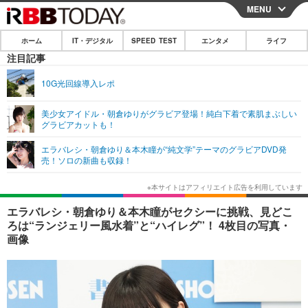
MENU
CLOSE
ホーム
IT・デジタル
SPEED TEST
エンタメ
ライフ
ホーム
注目記事
IT・デジタル
10G光回線導入レポ
IT・デジタルTOP
スマートフォン
SPEED TEST
美少女アイドル・朝倉ゆりがグラビア登場！純白下着で素肌まぶしい
グラビアカットも！
ネタ
ガジェット・ツール
エンタメ
エラバレシ・朝倉ゆり＆本木瞳が“純文学”テーマのグラビアDVD発
ショッピング
その他
売！ソロの新曲も収録！
エンタメTOP
映画・ドラマ
ライフ
韓流・K-POP
韓国・芸能
ライフTOP
グルメ
リリース一覧
エラバレシ・朝倉ゆり＆本木瞳がセクシーに挑戦、見どこ
音楽
スポーツ
ペット
ショッピング
ろは“ランジェリー風水着”と“ハイレグ”！ 4枚目の写真・
プッシュ通知の停止方法
画像
グラビア
ブログ
その他
ショッピング
その他