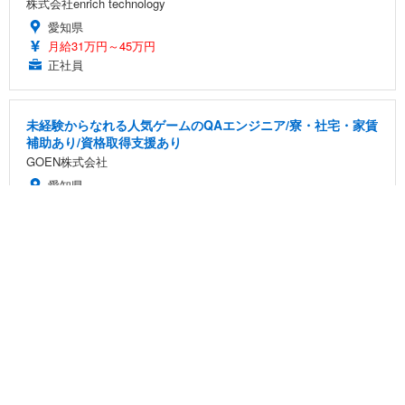
株式会社enrich technology
愛知県
月給31万円～45万円
正社員
未経験からなれる人気ゲームのQAエンジニア/寮・社宅・家賃
補助あり/資格取得支援あり
GOEN株式会社
愛知県
月給30万円～51万8,000円
正社員
データエンジニア・未経験活躍中・データ分析基盤の構築・
福利厚生充実
株式会社Meta Sales
神奈川県
月給31万3,100円～50万円
正社員