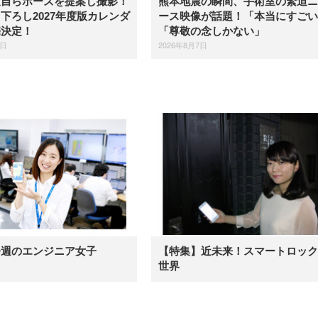
弦自らポーズを提案し撮影！
熊本地震の瞬間、手術室の緊迫ニ
下ろし2027年度版カレンダ
ース映像が話題！「本当にすごい
売決定！
「尊敬の念しかない」
7日
2026年8月7日
今週のエンジニア女子
【特集】近未来！スマートロック
世界