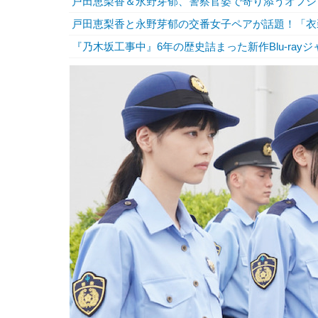
戸田恵梨香＆永野芽郁、警察官姿で寄り添うオフシ
戸田恵梨香と永野芽郁の交番女子ペアが話題！「衣
『乃木坂工事中』6年の歴史詰まった新作Blu-ray