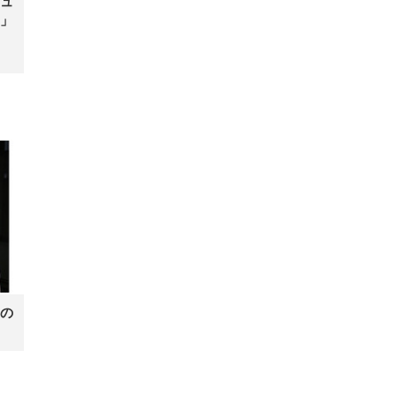
ュ
」
の