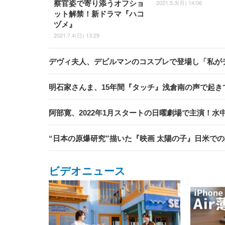
2021.5.3(月) 14:06
察官姿で寄り添うオフショ
ット解禁！新ドラマ『ハコ
ヅメ』
2021.7.4(日) 13:29
デヴィ夫人、デビルマンのコスプレで登場し「私がデ
明石家さんま、15年間『タッチ』浅倉南の声で起き
阿部寛、2022年1月スタートの日曜劇場で主演！水
“日本の原爆研究”描いた『映画 太陽の子』日米で
ビデオニュース