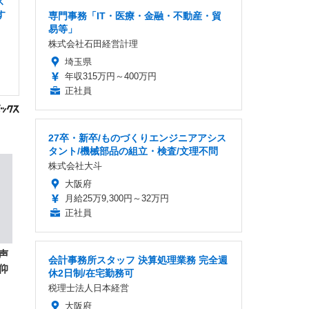
ス
す
専門事務「IT・医療・金融・不動産・貿
易等」
株式会社石田経営計理
埼玉県
年収315万円～400万円
正社員
27卒・新卒/ものづくりエンジニアアシス
タント/機械部品の組立・検査/文理不問
株式会社大斗
大阪府
月給25万9,300円～32万円
正社員
声
会計事務所スタッフ 決算処理業務 完全週
仰
休2日制/在宅勤務可
税理士法人日本経営
大阪府