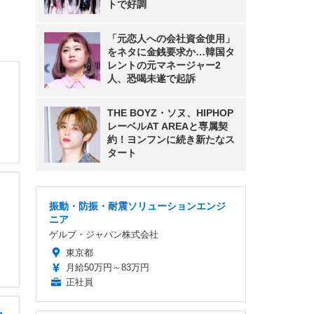
トで好調
「元恋人への会社資金使用」
をネタに金銭要求か…韓国タ
レントの元マネージャー2
人、恐喝未遂で起訴
THE BOYZ・ソヌ、HIPHOP
レーベルAT AREAと専属契
約！ヨンフンに続き新たなス
タート
振動・防振・耐震ソリューションエンジ
ニア
ゲルブ・ジャパン株式会社
東京都
月給50万円～83万円
正社員