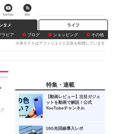
YouTube
RSS
ンタメ
ライフ
グラビア
ブログ
ショッピング
その他
※本サイトはアフィリエイト広告を利用しています
時24分
特集・連載
公
【動画レビュー】注目ガジェ
ットを動画で解説！公式
YouTubeチャンネル
グ
10G光回線導入レポ