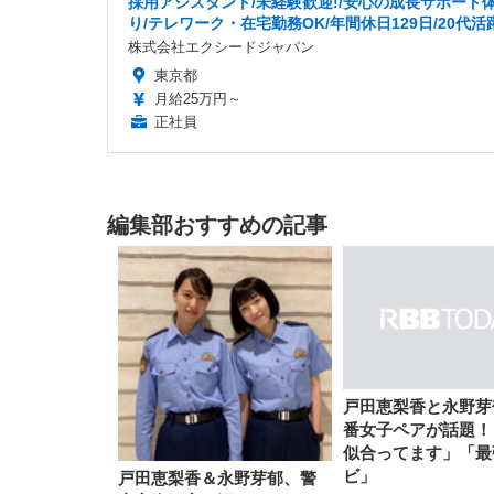
採用アシスタント/未経験歓迎!/安心の成長サポート
り/テレワーク・在宅勤務OK/年間休日129日/20代活
株式会社エクシードジャパン
東京都
月給25万円～
正社員
編集部おすすめの記事
戸田恵梨香と永野芽
番女子ペアが話題！
似合ってます」「最
ビ」
戸田恵梨香＆永野芽郁、警