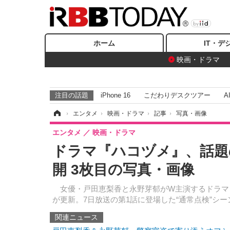
ホーム
IT・デ
映画・ドラマ
注目の話題
iPhone 16
こだわりデスクツアー
A
ホーム
›
エンタメ
›
映画・ドラマ
›
記事
›
写真・画像
エンタメ
映画・ドラマ
ドラマ『ハコヅメ』、話題
開 3枚目の写真・画像
女優・戸田恵梨香と永野芽郁がW主演するドラマ
が更新。7日放送の第1話に登場した“通常点検”シ
関連ニュース