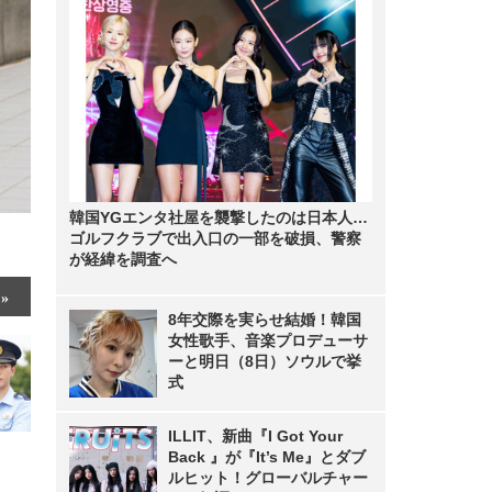
韓国YGエンタ社屋を襲撃したのは日本人…
ゴルフクラブで出入口の一部を破損、警察
が経緯を調査へ
8年交際を実らせ結婚！韓国
女性歌手、音楽プロデューサ
ーと明日（8日）ソウルで挙
式
ILLIT、新曲『I Got Your
Back 』が『It’s Me』とダブ
ルヒット！グローバルチャー