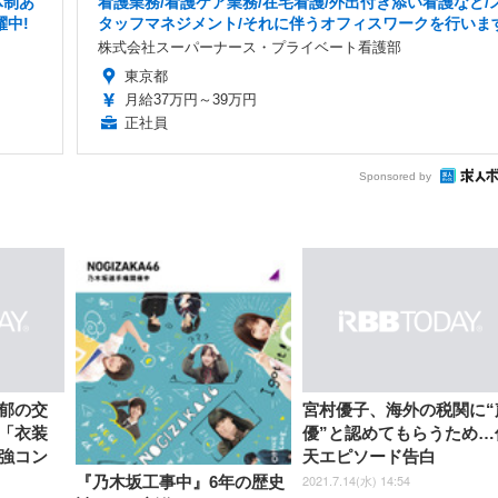
体制あ
看護業務/看護ケア業務/在宅看護/外出付き添い看護など/
躍中!
タッフマネジメント/それに伴うオフィスワークを行いま
株式会社スーパーナース・プライベート看護部
東京都
月給37万円～39万円
正社員
Sponsored by
郁の交
宮村優子、海外の税関に“
「衣装
優”と認めてもらうため…
強コン
天エピソード告白
2021.7.14(水) 14:54
『乃木坂工事中』6年の歴史