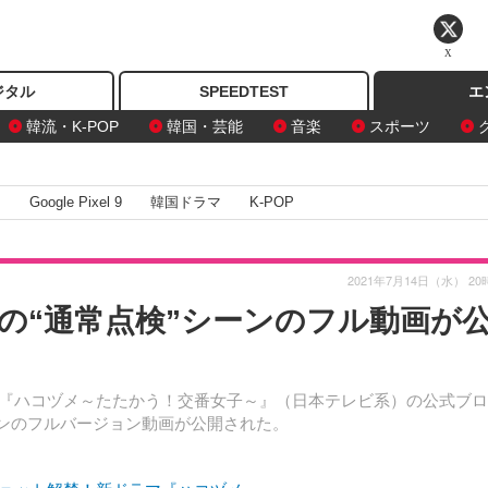
X
ジタル
SPEEDTEST
エ
韓流・K-POP
韓国・芸能
音楽
スポーツ
I
Google Pixel 9
韓国ドラマ
K-POP
2021年7月14日（水） 20
の“通常点検”シーンのフル動画が
『ハコヅメ～たたかう！交番女子～』（日本テレビ系）の公式ブロ
ーンのフルバージョン動画が公開された。