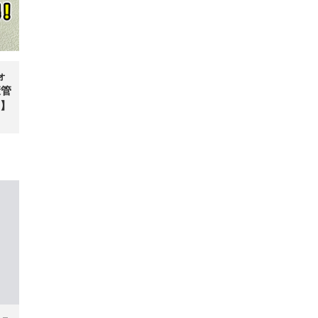
ォ
康管
】