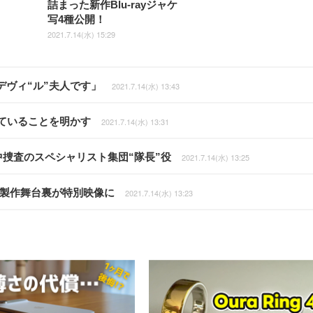
詰まった新作Blu-rayジャケ
写4種公開！
2021.7.14(水) 15:29
ヴィ“ル”夫人です」
2021.7.14(水) 13:43
ていることを明かす
2021.7.14(水) 13:31
中捜査のスペシャリスト集団“隊長”役
2021.7.14(水) 13:25
の製作舞台裏が特別映像に
2021.7.14(水) 13:23