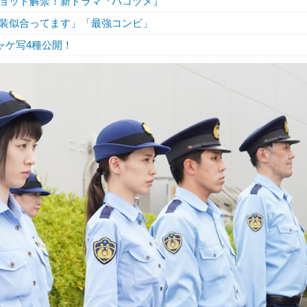
ョット解禁！新ドラマ『ハコヅメ』
装似合ってます」「最強コンビ」
ジャケ写4種公開！