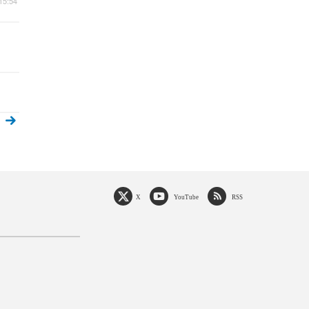
5:54
X
YouTube
RSS