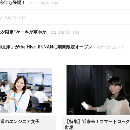
が今年も登場！
2021.6.28(月) 15:18
21.6.28(月) 15:17
夕限定”ケーキが華やか
2021.6.26(土) 19:34
」がthe Hive JINNANに期間限定オープン
2021.6.26(土) 17:51
今週のエンジニア女子
【特集】近未来！スマートロック
世界