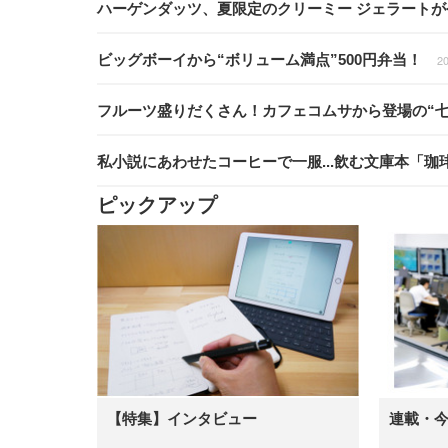
ハーゲンダッツ、夏限定のクリーミー ジェラート
ビッグボーイから“ボリューム満点”500円弁当！
20
フルーツ盛りだくさん！カフェコムサから登場の“七
私小説にあわせたコーヒーで一服...飲む文庫本「珈琲文庫
ピックアップ
【特集】インタビュー
連載・