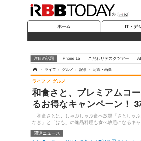
ホーム
IT・デ
注目の話題
iPhone 16
こだわりデスクツアー
A
ホーム
›
ライフ
›
グルメ
›
記事
›
写真・画像
ライフ
グルメ
和食さと、プレミアムコー
るお得なキャンペーン！ 
和食さとは、しゃぶしゃぶ食べ放題「さとしゃぶ
なぎ」と「はも」の逸品料理も食べ放題になるキャ
関連ニュース