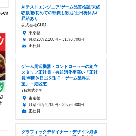
AIテストエンジニア/ゲーム品質検証/未経
験歓迎/初めての転職も歓迎/土日祝休み/
昇給あり
株式会社GUM
東京都
月給23万2,100円～31万8,700円
正社員
ゲーム周辺機器・コントローラーの組立
スタッフ正社員・有給消化率高い「正社
員/年間休日125日/IT・ゲーム業界志
望」・港区芝
Yts株式会社
さ
東京都
新
月給26万4,700円～39万6,400円
正社員
グラフィックデザイナー・デザイン好き