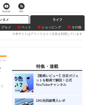
YouTube
RSS
ンタメ
ライフ
グルメ
ペット
ショッピング
その他
※本サイトはアフィリエイト広告を利用しています
時13分
特集・連載
な
【動画レビュー】注目ガジェ
ットを動画で解説！公式
YouTubeチャンネル
「う
。
10G光回線導入レポ