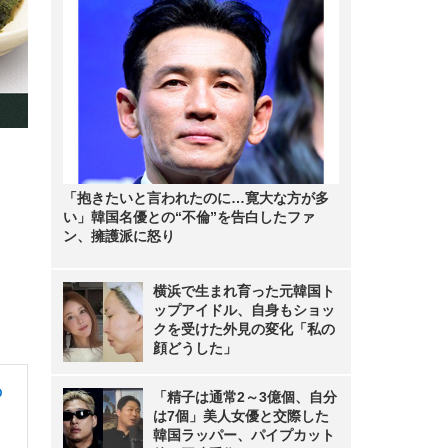
「抱きたいと言われたのに…寛大な方が多
い」韓国名優との“不倫”を告白したファ
ン、擁護派に怒り
横浜で生まれ育った元韓国ト
ップアイドル、自身もショッ
クを受けた外見の変化「私の
顔どうした」
の
「精子は通常2～3億個、自分
は7個」美人女優と交際した
韓国ラッパー、パイプカット