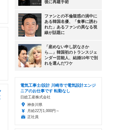
後に再建手術
ファンとの不倫疑惑の渦中に
ある韓国名優、「食事に誘わ
れた」あるファンの異なる視
線が話題に
・
「産めない申し訳なさか
ら…」韓国初のトランスジェ
ンダー芸能人、結婚10年で別
れを選んだワケ
電気工事士/設計 川崎市で電気設計エンジ
ニアのお仕事です 転勤なし
ザ
日総工産株式会社
区
神奈川県
月給22万1,000円～
正社員