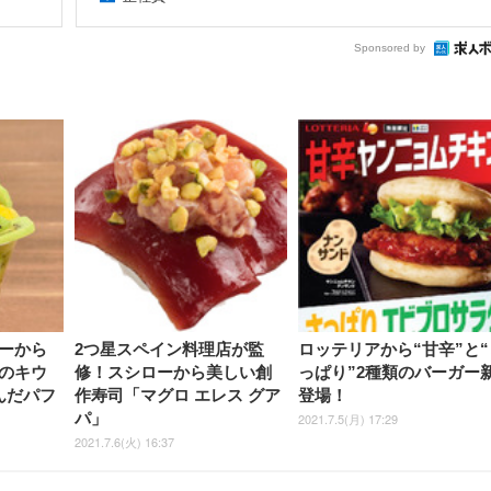
Sponsored by
ーから
2つ星スペイン料理店が監
ロッテリアから“甘辛”と“
のキウ
修！スシローから美しい創
っぱり”2種類のバーガー
んだパフ
作寿司「マグロ エレス グア
登場！
パ」
2021.7.5(月) 17:29
2021.7.6(火) 16:37