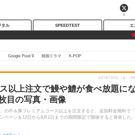
X
ジタル
SPEEDTEST
エ
I
Google Pixel 9
韓国ドラマ
K-POP
2021年7月9日（金） 19
ス以上注文で鰻や鱧が食べ放題に
3枚目の写真・画像
」の牛＆豚プレミアムコース以上を注文すると、追加料金無料で
ンペーンを12日から8月1日までの期間限定で開催すると発表した