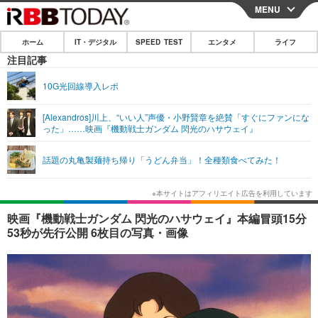
MENU
CLOSE
ホーム
IT・デジタル
SPEED TEST
エンタメ
ライフ
ホーム
注目記事
IT・デジタル
10G光回線導入レポ
IT・デジタルTOP
スマートフォン
SPEED TEST
[Alexandros]川上、“いい人”声優・小野賢章を絶賛「すぐにファンにな
った」……映画『機動戦士ガンダム 閃光のハサウェイ』
ネタ
ガジェット・ツール
エンタメ
話題の丸亀製麺持ち帰り「うどん弁当」！全種類食べてみた！
ショッピング
その他
エンタメTOP
映画・ドラマ
ライフ
韓流・K-POP
韓国・芸能
ライフTOP
グルメ
リリース一覧
映画『機動戦士ガンダム 閃光のハサウェイ』本編冒頭15分
音楽
スポーツ
ペット
ショッピング
53秒が先行公開 6枚目の写真・画像
プッシュ通知の停止方法
グラビア
ブログ
その他
ショッピング
その他