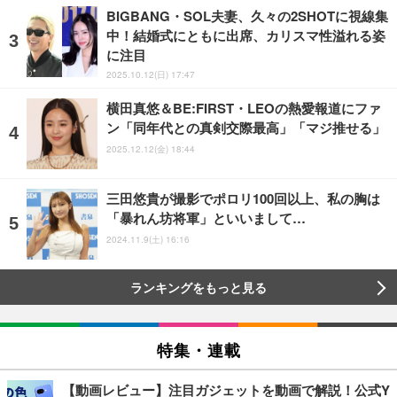
BIGBANG・SOL夫妻、久々の2SHOTに視線集
中！結婚式にともに出席、カリスマ性溢れる姿
に注目
2025.10.12(日) 17:47
横田真悠＆BE:FIRST・LEOの熱愛報道にファ
ン「同年代との真剣交際最高」「マジ推せる」
2025.12.12(金) 18:44
三田悠貴が撮影でポロリ100回以上、私の胸は
「暴れん坊将軍」といいまして…
2024.11.9(土) 16:16
ランキングをもっと見る
特集・連載
【動画レビュー】注目ガジェットを動画で解説！公式Y