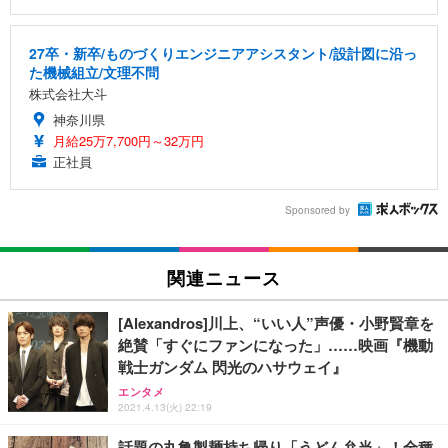
27卒・新卒/ものづくりエンジニアアシスタント/設計図に沿っ
た機械組立/文理不問
株式会社大斗
神奈川県
月給25万7,700円～32万円
正社員
Sponsored by
関連ニュース
[Alexandros]川上、“いい人”声優・小野賢章を
絶賛「すぐにファンになった」……映画『機動
戦士ガンダム 閃光のハサウェイ』
エンタメ
2021.4.13(火) 22:19
話題の丸亀製麺持ち帰り「うどん弁当」！全種