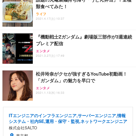
類食べてみた！
ライフ
2021.4.17(土) 10:37
『機動戦士Ζガンダム』劇場版三部作が3週連続
プレミア配信
エンタメ
2021.3.27(土) 17:49
松井玲奈がクセが強すぎるYouTube初動画！
「ガンダム」の魅力を早口で
エンタメ
2021.1.13(水) 16:33
ITエンジニアのインフラエンジニア,サーバーエンジニア,情報
システム・社内SE,運用・保守・監視,ネットワークエンジニア
株式会社SALTO
東京都